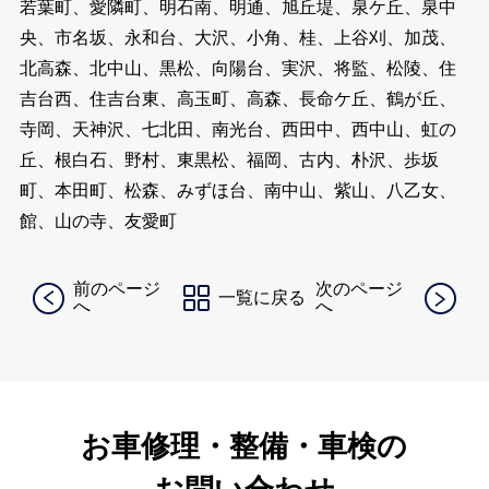
若葉町、愛隣町、明石南、明通、旭丘堤、泉ケ丘、泉中
央、市名坂、永和台、大沢、小角、桂、上谷刈、加茂、
北高森、北中山、黒松、向陽台、実沢、将監、松陵、住
吉台西、住吉台東、高玉町、高森、長命ケ丘、鶴が丘、
寺岡、天神沢、七北田、南光台、西田中、西中山、虹の
丘、根白石、野村、東黒松、福岡、古内、朴沢、歩坂
町、本田町、松森、みずほ台、南中山、紫山、八乙女、
館、山の寺、友愛町
前のページ
次のページ
一覧に戻る
へ
へ
お車修理・整備・車検の