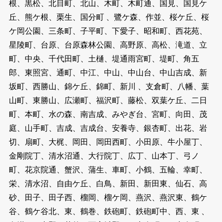
根、黒松、北目町、北山、木町、木町通、国見、国見ケ
丘、熊ケ根、栗生、国分町 、鷺ケ森、作並、桜ケ丘、桜
ケ岡公園、三条町、子平町、下愛子、昭和町、西花苑、
星陵町、台原、台原森林公園、高野原、高松、滝道、立
町、中央、千代田町、土樋、堤通雨宮町、堤町、角五
郎、東照宮、通町、中江、中山、中山台、中山吉成、新
坂町、西勝山、錦ケ丘、錦町、新川 、支倉町、八幡、葉
山町、東勝山、広瀬町、福沢町、藤松、双葉ケ丘、二日
町、本町、水の森、南吉成、みやぎ台、宮町、向田、茂
庭、山手町、吉成、吉成台、安養寺、銀杏町、出花、岩
切、扇町、大梶、岡田、岡田西町、小田原、牛小屋丁、
金剛院丁、清水沼通、大行院丁、広丁、山本丁、弓ノ
町、花京院通、蟹沢、蒲生、車町、小鶴、五輪、幸町、
栄、清水沼、自由ケ丘、白鳥、新田、新田東、仙石、高
砂、田子、田子西、榴岡、榴ケ岡、燕沢、燕沢東、鶴ケ
谷、鶴ケ谷北、東、鶴巻、鉄砲町、鉄砲町中、西、東 、