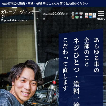
仙台市周辺の整備・車検・修理 車のことなら何でもお任せください
ガレージ・ヴィンテー
20,000
施工実績
台突
ジ
破
Repair＆Maintenance