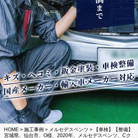
HOME
>
施工事例
>
メルセデスベンツ
>
【車検】【整備】
宮城県、仙台市、O様、2020年、メルセデスベンツ、Cク