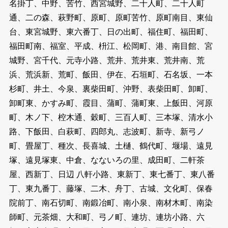
名掛丁、中野、苦竹、西宮城野、二十人町、二十人町
通、二の森、萩野町、原町、原町苦竹、原町南目、東仙
台、東宮城野、東六番丁、日の出町、福住町、福田町、
福田町南、福室、平成、枡江、松岡町、港、南目館、宮
城野、宮千代、元寺小路、荒井、荒井東、荒井南、荒
浜、荒浜新、荒町、飯田、伊在、石垣町、石名坂、一本
杉町、井土、今泉、裏柴田町、沖野、表柴田町、卸町、
卸町東、かすみ町、霞目、蒲町、蒲町東、上飯田、河原
町、木ノ下、椌木通、穀町、三百人町、三本塚、清水小
路、下飯田、白萩町、四郎丸、志波町、新寺、新弓ノ
町、畳屋丁、種次、長喜城、土樋、鶴代町、堰場、遠見
塚、遠見塚東、中倉、なないろの里、成田町、二軒茶
屋、西新丁、日辺 八軒小路、東新丁、東七番丁、東八番
丁、東九番丁、藤塚、二木、舟丁、古城、文化町、保春
院前丁、南石切町、南鍛冶町、南小泉、南材木町、南染
師町、元茶畑、大和町、弓ノ町、連坊、連坊小路、六