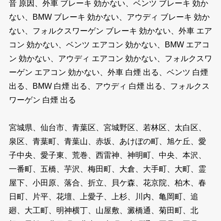
音 原因、外車 ブレーキ 効かない、ベンツ ブレーキ 効か
ない、BMW ブレーキ 効かない、アウディ ブレーキ 効か
ない、フォルクスワーゲン ブレーキ 効かない、外車 エア
コン 効かない、ベンツ エアコン 効かない、BMW エアコ
ン 効かない、アウディ エアコン 効かない、フォルクスワ
ーゲン エアコン 効かない、外車 白煙 出る、ベンツ 白煙
出る、BMW 白煙 出る、アウディ 白煙 出る、フォルクス
ワーゲン 白煙 出る
宮城県、仙台市、青葉区、宮城野区、若林区、太白区、
泉区、青葉町、青葉山、赤坂、あけぼの町、旭ケ丘、愛
子中央、愛子東、荒巻、西雷神、神明町、中央、本沢、
一番町、五橋、芋沢、梅田町、大倉、大手町、大町、霊
屋下、小田原、落合、折立、貝ケ森、花京院、柏木、春
日町、片平、花壇、上愛子、上杉、川内、亀岡町、追
廻、大工町、明神横丁、山屋敷、澱橋通、菊田町、北