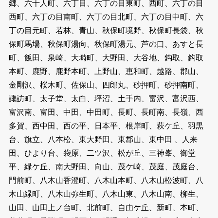
郷、六十人町、六丁目、六丁の目東町、西町、六丁の目
西町、六丁の目南町、六丁の目北町、六丁の目中町、六
丁の目元町、若林、青山、秋保町境野、秋保町長袋、秋
保町馬場、秋保町湯向、秋保町湯元、芦の口、あすと長
町、飯田、泉崎、大塒町、大野田、大谷地、鈎取、鈎取
本町、鹿野、鹿野本町、上野山、恵和町、越路、郡山、
金剛沢、桜木町、佐保山、四郎丸、砂押町、砂押南町、
諏訪町、太子堂、太白、坪沼、土手内、富沢、富沢西、
富沢南、富田、中田、中田町、長町、長町南、長嶺、西
多賀、西中田、西の平、日本平、根岸町、萩ケ丘、羽黒
台、旗立、八本松、東大野田、東郡山、東中田 、人来
田、ひより台、袋原、二ツ沢、松が丘、三神峯、御堂
平、緑ケ丘、南大野田、向山、茂ケ崎、茂庭、茂庭台、
門前町、八木山香澄町、八木山本町、八木山松波町、八
木山緑町、八木山弥生町、八木山東、八木山南、柳生、
山田、山田上ノ台町、北前町、自由ケ丘、新町、本町、