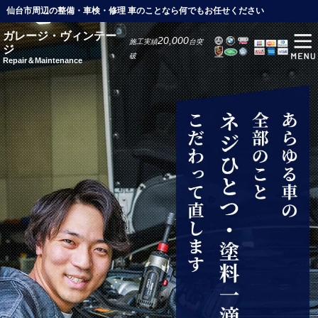
仙台市周辺の整備・車検・修理 車のことなら何でもお任せください
ガレージ・ヴィンテー
20,000
施工実績
台突
ジ
破
Repair＆Maintenance