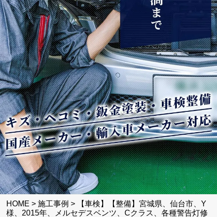
HOME
>
施工事例
>
【車検】【整備】宮城県、仙台市、Y
様、2015年、メルセデスベンツ、Cクラス、各種警告灯修