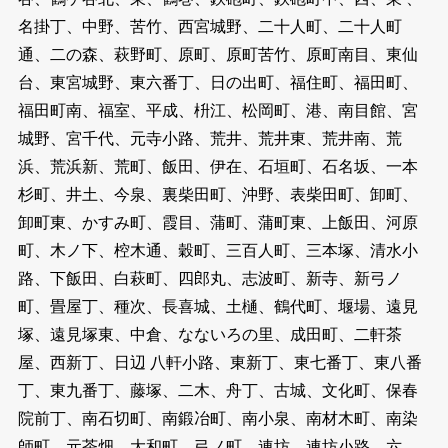
名掛丁、中野、苦竹、西宮城野、二十人町、二十人町
通、二の森、萩野町、原町、原町苦竹、原町南目、東仙
台、東宮城野、東六番丁、日の出町、福住町、福田町、
福田町南、福室、平成、枡江、松岡町、港、南目館、宮
城野、宮千代、元寺小路、荒井、荒井東、荒井南、荒
浜、荒浜新、荒町、飯田、伊在、石垣町、石名坂、一本
杉町、井土、今泉、裏柴田町、沖野、表柴田町、卸町、
卸町東、かすみ町、霞目、蒲町、蒲町東、上飯田、河原
町、木ノ下、椌木通、穀町、三百人町、三本塚、清水小
路、下飯田、白萩町、四郎丸、志波町、新寺、新弓ノ
町、畳屋丁、種次、長喜城、土樋、鶴代町、堰場、遠見
塚、遠見塚東、中倉、なないろの里、成田町、二軒茶
屋、西新丁、日辺 八軒小路、東新丁、東七番丁、東八番
丁、東九番丁、藤塚、二木、舟丁、古城、文化町、保春
院前丁、南石切町、南鍛冶町、南小泉、南材木町、南染
師町、元茶畑、大和町、弓ノ町、連坊、連坊小路、六