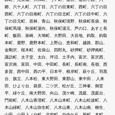
郷、六十人町、六丁目、六丁の目東町、西町、六丁の目
西町、六丁の目南町、六丁の目北町、六丁の目中町、六
丁の目元町、若林、青山、秋保町境野、秋保町長袋、秋
保町馬場、秋保町湯向、秋保町湯元、芦の口、あすと長
町、飯田、泉崎、大塒町、大野田、大谷地、鈎取、鈎取
本町、鹿野、鹿野本町、上野山、恵和町、越路、郡山、
金剛沢、桜木町、佐保山、四郎丸、砂押町、砂押南町、
諏訪町、太子堂、太白、坪沼、土手内、富沢、富沢西、
富沢南、富田、中田、中田町、長町、長町南、長嶺、西
多賀、西中田、西の平、日本平、根岸町、萩ケ丘、羽黒
台、旗立、八本松、東大野田、東郡山、東中田 、人来
田、ひより台、袋原、二ツ沢、松が丘、三神峯、御堂
平、緑ケ丘、南大野田、向山、茂ケ崎、茂庭、茂庭台、
門前町、八木山香澄町、八木山本町、八木山松波町、八
木山緑町、八木山弥生町、八木山東、八木山南、柳生、
山田、山田上ノ台町、北前町、自由ケ丘、新町、本町、