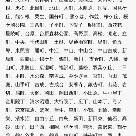
根、黒松、北目町、北山、木町、木町通、国見、国見ケ
丘、熊ケ根、栗生、国分町 、鷺ケ森、作並、桜ケ丘、桜
ケ岡公園、三条町、子平町、下愛子、昭和町、西花苑、
星陵町、台原、台原森林公園、高野原、高松、滝道、立
町、中央、千代田町、土樋、堤通雨宮町、堤町、角五
郎、東照宮、通町、中江、中山、中山台、中山吉成、新
坂町、西勝山、錦ケ丘、錦町、新川 、支倉町、八幡、葉
山町、東勝山、広瀬町、福沢町、藤松、双葉ケ丘、二日
町、本町、水の森、南吉成、みやぎ台、宮町、向田、茂
庭、山手町、吉成、吉成台、安養寺、銀杏町、出花、岩
切、扇町、大梶、岡田、岡田西町、小田原、牛小屋丁、
金剛院丁、清水沼通、大行院丁、広丁、山本丁、弓ノ
町、花京院通、蟹沢、蒲生、車町、小鶴、五輪、幸町、
栄、清水沼、自由ケ丘、白鳥、新田、新田東、仙石、高
砂、田子、田子西、榴岡、榴ケ岡、燕沢、燕沢東、鶴ケ
谷、鶴ケ谷北、東、鶴巻、鉄砲町、鉄砲町中、西、東 、