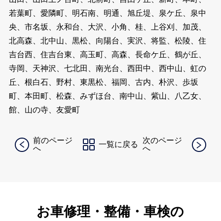
若葉町、愛隣町、明石南、明通、旭丘堤、泉ケ丘、泉中
央、市名坂、永和台、大沢、小角、桂、上谷刈、加茂、
北高森、北中山、黒松、向陽台、実沢、将監、松陵、住
吉台西、住吉台東、高玉町、高森、長命ケ丘、鶴が丘、
寺岡、天神沢、七北田、南光台、西田中、西中山、虹の
丘、根白石、野村、東黒松、福岡、古内、朴沢、歩坂
町、本田町、松森、みずほ台、南中山、紫山、八乙女、
館、山の寺、友愛町
前のページ
次のページ
一覧に戻る
へ
へ
お車修理・整備・車検の