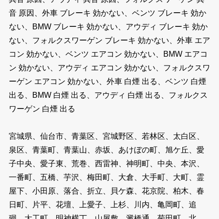
音 原因、外車 ブレーキ 効かない、ベンツ ブレーキ 効か
ない、BMW ブレーキ 効かない、アウディ ブレーキ 効か
ない、フォルクスワーゲン ブレーキ 効かない、外車 エア
コン 効かない、ベンツ エアコン 効かない、BMW エアコ
ン 効かない、アウディ エアコン 効かない、フォルクスワ
ーゲン エアコン 効かない、外車 白煙 出る、ベンツ 白煙
出る、BMW 白煙 出る、アウディ 白煙 出る、フォルクス
ワーゲン 白煙 出る
宮城県、仙台市、青葉区、宮城野区、若林区、太白区、
泉区、青葉町、青葉山、赤坂、あけぼの町、旭ケ丘、愛
子中央、愛子東、荒巻、西雷神、神明町、中央、本沢、
一番町、五橋、芋沢、梅田町、大倉、大手町、大町、霊
屋下、小田原、落合、折立、貝ケ森、花京院、柏木、春
日町、片平、花壇、上愛子、上杉、川内、亀岡町、追
廻、大工町、明神横丁、山屋敷、澱橋通、菊田町、北