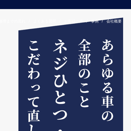
修理までの流れ
/
よくある質問
/
お客様の声
/
事例
/
会社概要
/