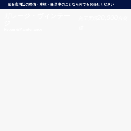
仙台市周辺の整備・車検・修理 車のことなら何でもお任せください
ガレージ・ヴィンテー
20,000
施工実績
台突
ジ
破
Repair＆Maintenance