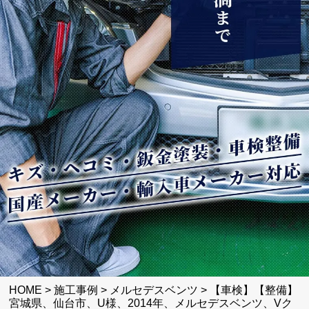
HOME
>
施工事例
>
メルセデスベンツ
>
【車検】【整備】
宮城県、仙台市、U様、2014年、メルセデスベンツ、Vク