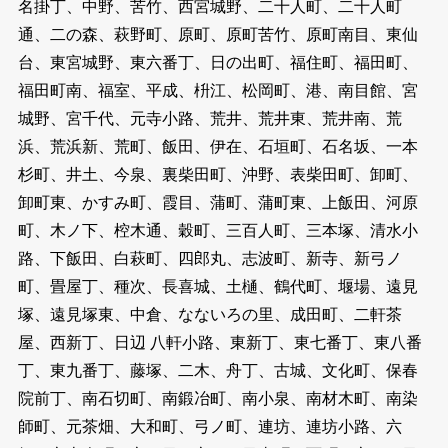
名掛丁、中野、苦竹、西宮城野、二十人町、二十人町
通、二の森、萩野町、原町、原町苦竹、原町南目、東仙
台、東宮城野、東六番丁、日の出町、福住町、福田町、
福田町南、福室、平成、枡江、松岡町、港、南目館、宮
城野、宮千代、元寺小路、荒井、荒井東、荒井南、荒
浜、荒浜新、荒町、飯田、伊在、石垣町、石名坂、一本
杉町、井土、今泉、裏柴田町、沖野、表柴田町、卸町、
卸町東、かすみ町、霞目、蒲町、蒲町東、上飯田、河原
町、木ノ下、椌木通、穀町、三百人町、三本塚、清水小
路、下飯田、白萩町、四郎丸、志波町、新寺、新弓ノ
町、畳屋丁、種次、長喜城、土樋、鶴代町、堰場、遠見
塚、遠見塚東、中倉、なないろの里、成田町、二軒茶
屋、西新丁、日辺 八軒小路、東新丁、東七番丁、東八番
丁、東九番丁、藤塚、二木、舟丁、古城、文化町、保春
院前丁、南石切町、南鍛冶町、南小泉、南材木町、南染
師町、元茶畑、大和町、弓ノ町、連坊、連坊小路、六