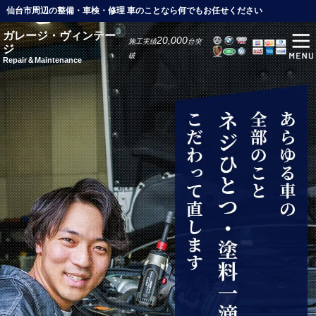
仙台市周辺の整備・車検・修理 車のことなら何でもお任せください
ガレージ・ヴィンテー
20,000
施工実績
台突
ジ
破
Repair＆Maintenance