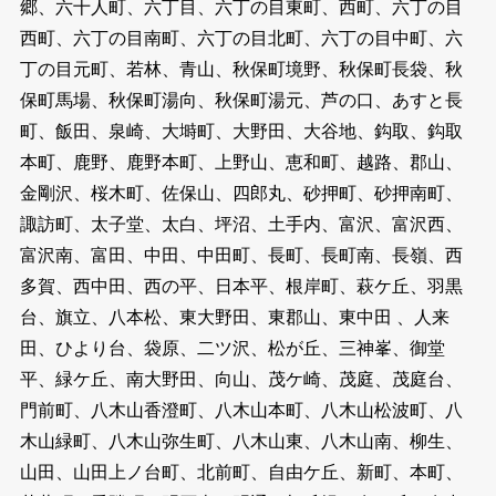
郷、六十人町、六丁目、六丁の目東町、西町、六丁の目
西町、六丁の目南町、六丁の目北町、六丁の目中町、六
丁の目元町、若林、青山、秋保町境野、秋保町長袋、秋
保町馬場、秋保町湯向、秋保町湯元、芦の口、あすと長
町、飯田、泉崎、大塒町、大野田、大谷地、鈎取、鈎取
本町、鹿野、鹿野本町、上野山、恵和町、越路、郡山、
金剛沢、桜木町、佐保山、四郎丸、砂押町、砂押南町、
諏訪町、太子堂、太白、坪沼、土手内、富沢、富沢西、
富沢南、富田、中田、中田町、長町、長町南、長嶺、西
多賀、西中田、西の平、日本平、根岸町、萩ケ丘、羽黒
台、旗立、八本松、東大野田、東郡山、東中田 、人来
田、ひより台、袋原、二ツ沢、松が丘、三神峯、御堂
平、緑ケ丘、南大野田、向山、茂ケ崎、茂庭、茂庭台、
門前町、八木山香澄町、八木山本町、八木山松波町、八
木山緑町、八木山弥生町、八木山東、八木山南、柳生、
山田、山田上ノ台町、北前町、自由ケ丘、新町、本町、