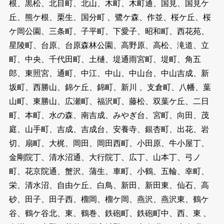
根、黒松、北目町、北山、木町、木町通、国見、国見ケ
丘、熊ケ根、栗生、国分町 、鷺ケ森、作並、桜ケ丘、桜
ケ岡公園、三条町、子平町、下愛子、昭和町、西花苑、
星陵町、台原、台原森林公園、高野原、高松、滝道、立
町、中央、千代田町、土樋、堤通雨宮町、堤町、角五
郎、東照宮、通町、中江、中山、中山台、中山吉成、新
坂町、西勝山、錦ケ丘、錦町、新川 、支倉町、八幡、葉
山町、東勝山、広瀬町、福沢町、藤松、双葉ケ丘、二日
町、本町、水の森、南吉成、みやぎ台、宮町、向田、茂
庭、山手町、吉成、吉成台、安養寺、銀杏町、出花、岩
切、扇町、大梶、岡田、岡田西町、小田原、牛小屋丁、
金剛院丁、清水沼通、大行院丁、広丁、山本丁、弓ノ
町、花京院通、蟹沢、蒲生、車町、小鶴、五輪、幸町、
栄、清水沼、自由ケ丘、白鳥、新田、新田東、仙石、高
砂、田子、田子西、榴岡、榴ケ岡、燕沢、燕沢東、鶴ケ
谷、鶴ケ谷北、東、鶴巻、鉄砲町、鉄砲町中、西、東 、