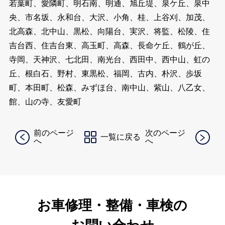
若葉町、愛隣町、明石南、明通、旭丘堤、泉ケ丘、泉中
央、市名坂、永和台、大沢、小角、桂、上谷刈、加茂、
北高森、北中山、黒松、向陽台、実沢、将監、松陵、住
吉台西、住吉台東、高玉町、高森、長命ケ丘、鶴が丘、
寺岡、天神沢、七北田、南光台、西田中、西中山、虹の
丘、根白石、野村、東黒松、福岡、古内、朴沢、歩坂
町、本田町、松森、みずほ台、南中山、紫山、八乙女、
館、山の寺、友愛町
前のページ
次のページ
一覧に戻る
へ
へ
お車修理・整備・車検の