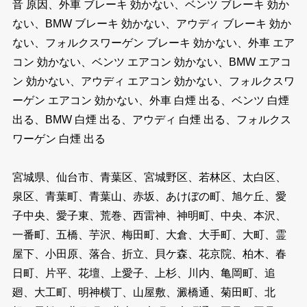
音 原因、外車 ブレーキ 効かない、ベンツ ブレーキ 効か
ない、BMW ブレーキ 効かない、アウディ ブレーキ 効か
ない、フォルクスワーゲン ブレーキ 効かない、外車 エア
コン 効かない、ベンツ エアコン 効かない、BMW エアコ
ン 効かない、アウディ エアコン 効かない、フォルクスワ
ーゲン エアコン 効かない、外車 白煙 出る、ベンツ 白煙
出る、BMW 白煙 出る、アウディ 白煙 出る、フォルクス
ワーゲン 白煙 出る
宮城県、仙台市、青葉区、宮城野区、若林区、太白区、
泉区、青葉町、青葉山、赤坂、あけぼの町、旭ケ丘、愛
子中央、愛子東、荒巻、西雷神、神明町、中央、本沢、
一番町、五橋、芋沢、梅田町、大倉、大手町、大町、霊
屋下、小田原、落合、折立、貝ケ森、花京院、柏木、春
日町、片平、花壇、上愛子、上杉、川内、亀岡町、追
廻、大工町、明神横丁、山屋敷、澱橋通、菊田町、北