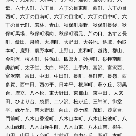
郷、六十人町、六丁目、六丁の目東町、西町、六丁の目
西町、六丁の目南町、六丁の目北町、六丁の目中町、六
丁の目元町、若林、青山、秋保町境野、秋保町長袋、秋
保町馬場、秋保町湯向、秋保町湯元、芦の口、あすと長
町、飯田、泉崎、大塒町、大野田、大谷地、鈎取、鈎取
本町、鹿野、鹿野本町、上野山、恵和町、越路、郡山、
金剛沢、桜木町、佐保山、四郎丸、砂押町、砂押南町、
諏訪町、太子堂、太白、坪沼、土手内、富沢、富沢西、
富沢南、富田、中田、中田町、長町、長町南、長嶺、西
多賀、西中田、西の平、日本平、根岸町、萩ケ丘、羽黒
台、旗立、八本松、東大野田、東郡山、東中田 、人来
田、ひより台、袋原、二ツ沢、松が丘、三神峯、御堂
平、緑ケ丘、南大野田、向山、茂ケ崎、茂庭、茂庭台、
門前町、八木山香澄町、八木山本町、八木山松波町、八
木山緑町、八木山弥生町、八木山東、八木山南、柳生、
山田、山田上ノ台町、北前町、自由ケ丘、新町、本町、