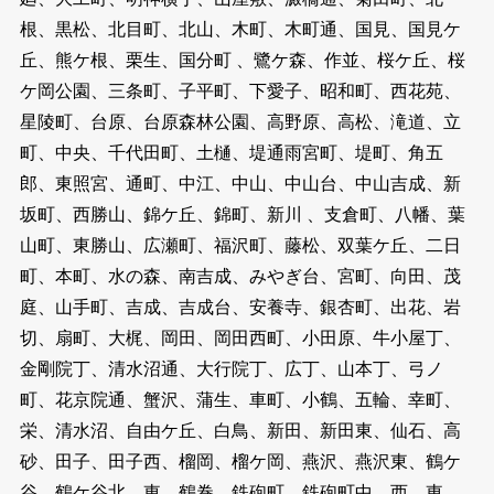
根、黒松、北目町、北山、木町、木町通、国見、国見ケ
丘、熊ケ根、栗生、国分町 、鷺ケ森、作並、桜ケ丘、桜
ケ岡公園、三条町、子平町、下愛子、昭和町、西花苑、
星陵町、台原、台原森林公園、高野原、高松、滝道、立
町、中央、千代田町、土樋、堤通雨宮町、堤町、角五
郎、東照宮、通町、中江、中山、中山台、中山吉成、新
坂町、西勝山、錦ケ丘、錦町、新川 、支倉町、八幡、葉
山町、東勝山、広瀬町、福沢町、藤松、双葉ケ丘、二日
町、本町、水の森、南吉成、みやぎ台、宮町、向田、茂
庭、山手町、吉成、吉成台、安養寺、銀杏町、出花、岩
切、扇町、大梶、岡田、岡田西町、小田原、牛小屋丁、
金剛院丁、清水沼通、大行院丁、広丁、山本丁、弓ノ
町、花京院通、蟹沢、蒲生、車町、小鶴、五輪、幸町、
栄、清水沼、自由ケ丘、白鳥、新田、新田東、仙石、高
砂、田子、田子西、榴岡、榴ケ岡、燕沢、燕沢東、鶴ケ
谷、鶴ケ谷北、東、鶴巻、鉄砲町、鉄砲町中、西、東 、