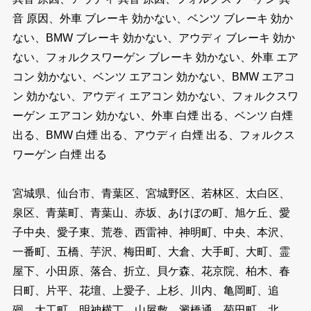
音 原因、外車 ブレーキ 効かない、ベンツ ブレーキ 効か
ない、BMW ブレーキ 効かない、アウディ ブレーキ 効か
ない、フォルクスワーゲン ブレーキ 効かない、外車 エア
コン 効かない、ベンツ エアコン 効かない、BMW エアコ
ン 効かない、アウディ エアコン 効かない、フォルクスワ
ーゲン エアコン 効かない、外車 白煙 出る、ベンツ 白煙
出る、BMW 白煙 出る、アウディ 白煙 出る、フォルクス
ワーゲン 白煙 出る
宮城県、仙台市、青葉区、宮城野区、若林区、太白区、
泉区、青葉町、青葉山、赤坂、あけぼの町、旭ケ丘、愛
子中央、愛子東、荒巻、西雷神、神明町、中央、本沢、
一番町、五橋、芋沢、梅田町、大倉、大手町、大町、霊
屋下、小田原、落合、折立、貝ケ森、花京院、柏木、春
日町、片平、花壇、上愛子、上杉、川内、亀岡町、追
廻、大工町、明神横丁、山屋敷、澱橋通、菊田町、北