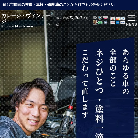
仙台市周辺の整備・車検・修理 車のことなら何でもお任せください
ガレージ・ヴィンテー
20,000
施工実績
台突
ジ
破
Repair＆Maintenance