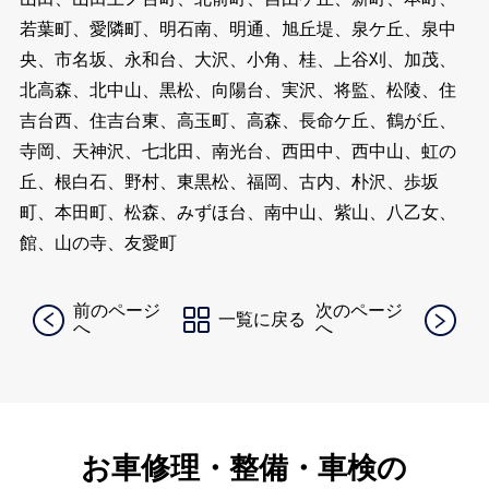
若葉町、愛隣町、明石南、明通、旭丘堤、泉ケ丘、泉中
央、市名坂、永和台、大沢、小角、桂、上谷刈、加茂、
北高森、北中山、黒松、向陽台、実沢、将監、松陵、住
吉台西、住吉台東、高玉町、高森、長命ケ丘、鶴が丘、
寺岡、天神沢、七北田、南光台、西田中、西中山、虹の
丘、根白石、野村、東黒松、福岡、古内、朴沢、歩坂
町、本田町、松森、みずほ台、南中山、紫山、八乙女、
館、山の寺、友愛町
前のページ
次のページ
一覧に戻る
へ
へ
お車修理・整備・車検の