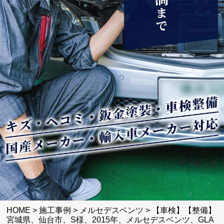
HOME
>
施工事例
>
メルセデスベンツ
>
【車検】【整備】
宮城県、仙台市、S様、2015年、メルセデスベンツ、GLA