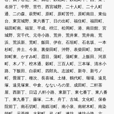
名掛丁、中野、苦竹、西宮城野、二十人町、二十人町
通、二の森、萩野町、原町、原町苦竹、原町南目、東仙
台、東宮城野、東六番丁、日の出町、福住町、福田町、
福田町南、福室、平成、枡江、松岡町、港、南目館、宮
城野、宮千代、元寺小路、荒井、荒井東、荒井南、荒
浜、荒浜新、荒町、飯田、伊在、石垣町、石名坂、一本
杉町、井土、今泉、裏柴田町、沖野、表柴田町、卸町、
卸町東、かすみ町、霞目、蒲町、蒲町東、上飯田、河原
町、木ノ下、椌木通、穀町、三百人町、三本塚、清水小
路、下飯田、白萩町、四郎丸、志波町、新寺、新弓ノ
町、畳屋丁、種次、長喜城、土樋、鶴代町、堰場、遠見
塚、遠見塚東、中倉、なないろの里、成田町、二軒茶
屋、西新丁、日辺 八軒小路、東新丁、東七番丁、東八番
丁、東九番丁、藤塚、二木、舟丁、古城、文化町、保春
院前丁、南石切町、南鍛冶町、南小泉、南材木町、南染
師町、元茶畑、大和町、弓ノ町、連坊、連坊小路、六