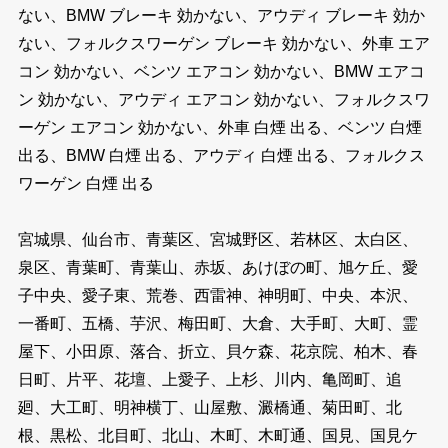
ない、BMW ブレーキ 効かない、アウディ ブレーキ 効か
ない、フォルクスワーゲン ブレーキ 効かない、外車 エア
コン 効かない、ベンツ エアコン 効かない、BMW エアコ
ン 効かない、アウディ エアコン 効かない、フォルクスワ
ーゲン エアコン 効かない、外車 白煙 出る、ベンツ 白煙
出る、BMW 白煙 出る、アウディ 白煙 出る、フォルクス
ワーゲン 白煙 出る
宮城県、仙台市、青葉区、宮城野区、若林区、太白区、
泉区、青葉町、青葉山、赤坂、あけぼの町、旭ケ丘、愛
子中央、愛子東、荒巻、西雷神、神明町、中央、本沢、
一番町、五橋、芋沢、梅田町、大倉、大手町、大町、霊
屋下、小田原、落合、折立、貝ケ森、花京院、柏木、春
日町、片平、花壇、上愛子、上杉、川内、亀岡町、追
廻、大工町、明神横丁、山屋敷、澱橋通、菊田町、北
根、黒松、北目町、北山、木町、木町通、国見、国見ケ