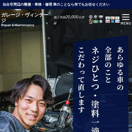
仙台市周辺の整備・車検・修理 車のことなら何でもお任せください
ガレージ・ヴィンテー
20,000
施工実績
台突
ジ
破
Repair＆Maintenance