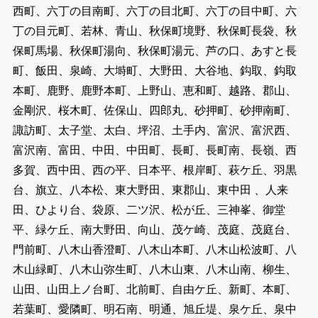
西町、六丁の目南町、六丁の目北町、六丁の目中町、六
丁の目元町、若林、青山、秋保町境野、秋保町長袋、秋
保町馬場、秋保町湯向、秋保町湯元、芦の口、あすと長
町、飯田、泉崎、大塒町、大野田、大谷地、鈎取、鈎取
本町、鹿野、鹿野本町、上野山、恵和町、越路、郡山、
金剛沢、桜木町、佐保山、四郎丸、砂押町、砂押南町、
諏訪町、太子堂、太白、坪沼、土手内、富沢、富沢西、
富沢南、富田、中田、中田町、長町、長町南、長嶺、西
多賀、西中田、西の平、日本平、根岸町、萩ケ丘、羽黒
台、旗立、八本松、東大野田、東郡山、東中田 、人来
田、ひより台、袋原、二ツ沢、松が丘、三神峯、御堂
平、緑ケ丘、南大野田、向山、茂ケ崎、茂庭、茂庭台、
門前町、八木山香澄町、八木山本町、八木山松波町、八
木山緑町、八木山弥生町、八木山東、八木山南、柳生、
山田、山田上ノ台町、北前町、自由ケ丘、新町、本町、
若葉町、愛隣町、明石南、明通、旭丘堤、泉ケ丘、泉中