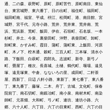
通、二の森、萩野町、原町、原町苦竹、原町南目、東仙
台、東宮城野、東六番丁、日の出町、福住町、福田町、
福田町南、福室、平成、枡江、松岡町、港、南目館、宮
城野、宮千代、元寺小路、荒井、荒井東、荒井南、荒
浜、荒浜新、荒町、飯田、伊在、石垣町、石名坂、一本
杉町、井土、今泉、裏柴田町、沖野、表柴田町、卸町、
卸町東、かすみ町、霞目、蒲町、蒲町東、上飯田、河原
町、木ノ下、椌木通、穀町、三百人町、三本塚、清水小
路、下飯田、白萩町、四郎丸、志波町、新寺、新弓ノ
町、畳屋丁、種次、長喜城、土樋、鶴代町、堰場、遠見
塚、遠見塚東、中倉、なないろの里、成田町、二軒茶
屋、西新丁、日辺 八軒小路、東新丁、東七番丁、東八番
丁、東九番丁、藤塚、二木、舟丁、古城、文化町、保春
院前丁、南石切町、南鍛冶町、南小泉、南材木町、南染
師町、元茶畑、大和町、弓ノ町、連坊、連坊小路、六
郷、六十人町、六丁目、六丁の目東町、西町、六丁の目