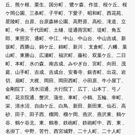
丘、熊ケ根、栗生、国分町 、鷺ケ森、作並、桜ケ丘、桜
ケ岡公園、三条町、子平町、下愛子、昭和町、西花苑、
星陵町、台原、台原森林公園、高野原、高松、滝道、立
町、中央、千代田町、土樋、堤通雨宮町、堤町、角五
郎、東照宮、通町、中江、中山、中山台、中山吉成、新
坂町、西勝山、錦ケ丘、錦町、新川 、支倉町、八幡、葉
山町、東勝山、広瀬町、福沢町、藤松、双葉ケ丘、二日
町、本町、水の森、南吉成、みやぎ台、宮町、向田、茂
庭、山手町、吉成、吉成台、安養寺、銀杏町、出花、岩
切、扇町、大梶、岡田、岡田西町、小田原、牛小屋丁、
金剛院丁、清水沼通、大行院丁、広丁、山本丁、弓ノ
町、花京院通、蟹沢、蒲生、車町、小鶴、五輪、幸町、
栄、清水沼、自由ケ丘、白鳥、新田、新田東、仙石、高
砂、田子、田子西、榴岡、榴ケ岡、燕沢、燕沢東、鶴ケ
谷、鶴ケ谷北、東、鶴巻、鉄砲町、鉄砲町中、西、東 、
名掛丁、中野、苦竹、西宮城野、二十人町、二十人町