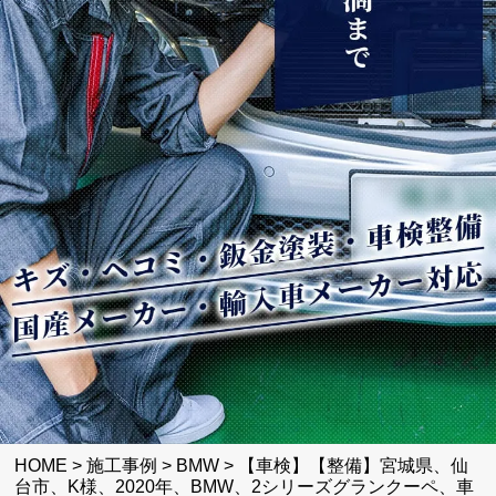
HOME
>
施工事例
>
BMW
>
【車検】【整備】宮城県、仙
台市、K様、2020年、BMW、2シリーズグランクーペ、車