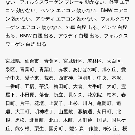
ない、フォルクスワーゲン ブレーキ 効かない、外車 エア
コン 効かない、ベンツ エアコン 効かない、BMW エアコ
ン 効かない、アウディ エアコン 効かない、フォルクスワ
ーゲン エアコン 効かない、外車 白煙 出る、ベンツ 白煙
出る、BMW 白煙 出る、アウディ 白煙 出る、フォルクス
ワーゲン 白煙 出る
宮城県、仙台市、青葉区、宮城野区、若林区、太白区、
泉区、青葉町、青葉山、赤坂、あけぼの町、旭ケ丘、愛
子中央、愛子東、荒巻、西雷神、神明町、中央、本沢、
一番町、五橋、芋沢、梅田町、大倉、大手町、大町、霊
屋下、小田原、落合、折立、貝ケ森、花京院、柏木、春
日町、片平、花壇、上愛子、上杉、川内、亀岡町、追
廻、大工町、明神横丁、山屋敷、澱橋通、菊田町、北
根、黒松、北目町、北山、木町、木町通、国見、国見ケ
丘、熊ケ根、栗生、国分町 、鷺ケ森、作並、桜ケ丘、桜