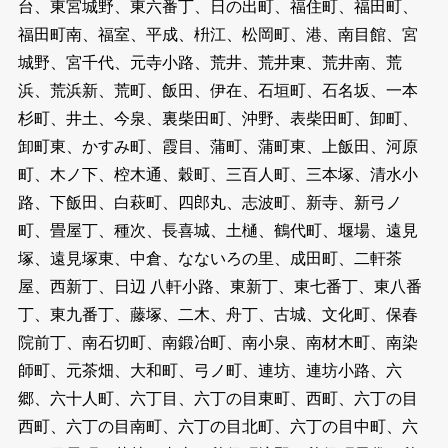
台、東宮城野、東六番丁、日の出町、福住町、福田町、
福田町南、福室、平成、枡江、松岡町、港、南目館、宮
城野、宮千代、元寺小路、荒井、荒井東、荒井南、荒
浜、荒浜新、荒町、飯田、伊在、石垣町、石名坂、一本
杉町、井土、今泉、裏柴田町、沖野、表柴田町、卸町、
卸町東、かすみ町、霞目、蒲町、蒲町東、上飯田、河原
町、木ノ下、椌木通、穀町、三百人町、三本塚、清水小
路、下飯田、白萩町、四郎丸、志波町、新寺、新弓ノ
町、畳屋丁、種次、長喜城、土樋、鶴代町、堰場、遠見
塚、遠見塚東、中倉、なないろの里、成田町、二軒茶
屋、西新丁、日辺 八軒小路、東新丁、東七番丁、東八番
丁、東九番丁、藤塚、二木、舟丁、古城、文化町、保春
院前丁、南石切町、南鍛冶町、南小泉、南材木町、南染
師町、元茶畑、大和町、弓ノ町、連坊、連坊小路、六
郷、六十人町、六丁目、六丁の目東町、西町、六丁の目
西町、六丁の目南町、六丁の目北町、六丁の目中町、六