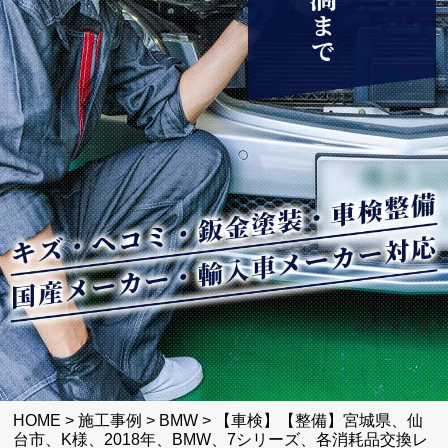
HOME
>
施工事例
>
BMW
>
【車検】【整備】宮城県、仙
台市、K様、2018年、BMW、7シリーズ、各消耗品交換レ