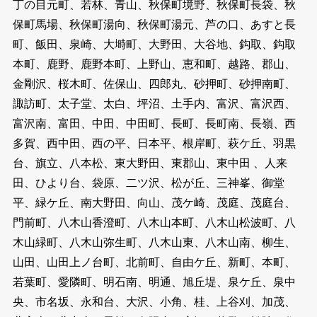
丁の目元町、若林、青山、秋保町境野、秋保町長袋、秋
保町馬場、秋保町湯向、秋保町湯元、芦の口、あすと長
町、飯田、泉崎、大塒町、大野田、大谷地、鈎取、鈎取
本町、鹿野、鹿野本町、上野山、恵和町、越路、郡山、
金剛沢、桜木町、佐保山、四郎丸、砂押町、砂押南町、
諏訪町、太子堂、太白、坪沼、土手内、富沢、富沢西、
富沢南、富田、中田、中田町、長町、長町南、長嶺、西
多賀、西中田、西の平、日本平、根岸町、萩ケ丘、羽黒
台、旗立、八本松、東大野田、東郡山、東中田 、人来
田、ひより台、袋原、二ツ沢、松が丘、三神峯、御堂
平、緑ケ丘、南大野田、向山、茂ケ崎、茂庭、茂庭台、
門前町、八木山香澄町、八木山本町、八木山松波町、八
木山緑町、八木山弥生町、八木山東、八木山南、柳生、
山田、山田上ノ台町、北前町、自由ケ丘、新町、本町、
若葉町、愛隣町、明石南、明通、旭丘堤、泉ケ丘、泉中
央、市名坂、永和台、大沢、小角、桂、上谷刈、加茂、