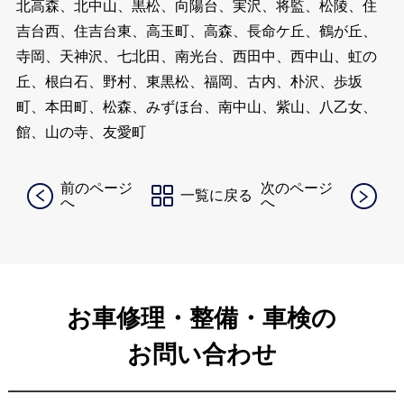
北高森、北中山、黒松、向陽台、実沢、将監、松陵、住
吉台西、住吉台東、高玉町、高森、長命ケ丘、鶴が丘、
寺岡、天神沢、七北田、南光台、西田中、西中山、虹の
丘、根白石、野村、東黒松、福岡、古内、朴沢、歩坂
町、本田町、松森、みずほ台、南中山、紫山、八乙女、
館、山の寺、友愛町
前のページ
次のページ
一覧に戻る
へ
へ
お車修理・整備・車検の
お問い合わせ