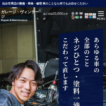
仙台市周辺の整備・車検・修理 車のことなら何でもお任せください
ガレージ・ヴィンテー
20,000
施工実績
台突
ジ
破
Repair＆Maintenance