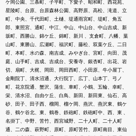
ケ岡公園、三条町、子平町、下愛子、昭和町、西花苑、
星陵町、台原、台原森林公園、高野原、高松、滝道、立
町、中央、千代田町、土樋、堤通雨宮町、堤町、角五
郎、東照宮、通町、中江、中山、中山台、中山吉成、新
坂町、西勝山、錦ケ丘、錦町、新川 、支倉町、八幡、葉
山町、東勝山、広瀬町、福沢町、藤松、双葉ケ丘、二日
町、本町、水の森、南吉成、みやぎ台、宮町、向田、茂
庭、山手町、吉成、吉成台、安養寺、銀杏町、出花、岩
切、扇町、大梶、岡田、岡田西町、小田原、牛小屋丁、
金剛院丁、清水沼通、大行院丁、広丁、山本丁、弓ノ
町、花京院通、蟹沢、蒲生、車町、小鶴、五輪、幸町、
栄、清水沼、自由ケ丘、白鳥、新田、新田東、仙石、高
砂、田子、田子西、榴岡、榴ケ岡、燕沢、燕沢東、鶴ケ
谷、鶴ケ谷北、東、鶴巻、鉄砲町、鉄砲町中、西、東 、
名掛丁、中野、苦竹、西宮城野、二十人町、二十人町
通、二の森、萩野町、原町、原町苦竹、原町南目、東仙