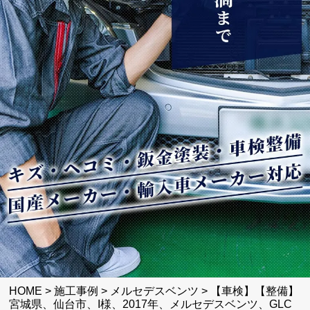
HOME
>
施工事例
>
メルセデスベンツ
>
【車検】【整備】
宮城県、仙台市、I様、2017年、メルセデスベンツ、GLC