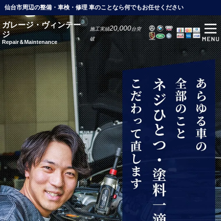
仙台市周辺の整備・車検・修理 車のことなら何でもお任せください
ガレージ・ヴィンテー
20,000
施工実績
台突
ジ
破
Repair＆Maintenance