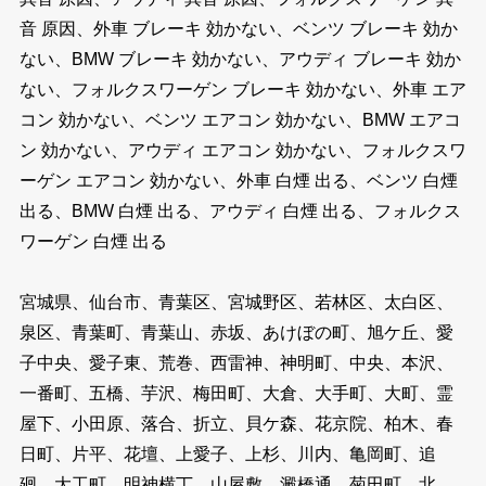
音 原因、外車 ブレーキ 効かない、ベンツ ブレーキ 効か
ない、BMW ブレーキ 効かない、アウディ ブレーキ 効か
ない、フォルクスワーゲン ブレーキ 効かない、外車 エア
コン 効かない、ベンツ エアコン 効かない、BMW エアコ
ン 効かない、アウディ エアコン 効かない、フォルクスワ
ーゲン エアコン 効かない、外車 白煙 出る、ベンツ 白煙
出る、BMW 白煙 出る、アウディ 白煙 出る、フォルクス
ワーゲン 白煙 出る
宮城県、仙台市、青葉区、宮城野区、若林区、太白区、
泉区、青葉町、青葉山、赤坂、あけぼの町、旭ケ丘、愛
子中央、愛子東、荒巻、西雷神、神明町、中央、本沢、
一番町、五橋、芋沢、梅田町、大倉、大手町、大町、霊
屋下、小田原、落合、折立、貝ケ森、花京院、柏木、春
日町、片平、花壇、上愛子、上杉、川内、亀岡町、追
廻、大工町、明神横丁、山屋敷、澱橋通、菊田町、北