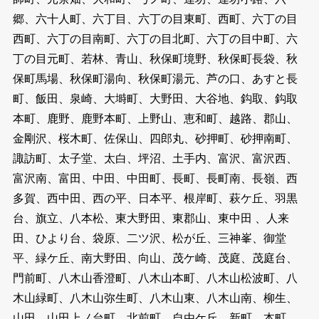
郷、六十人町、六丁目、六丁の目東町、西町、六丁の目
西町、六丁の目南町、六丁の目北町、六丁の目中町、六
丁の目元町、若林、青山、秋保町境野、秋保町長袋、秋
保町馬場、秋保町湯向、秋保町湯元、芦の口、あすと長
町、飯田、泉崎、大塒町、大野田、大谷地、鈎取、鈎取
本町、鹿野、鹿野本町、上野山、恵和町、越路、郡山、
金剛沢、桜木町、佐保山、四郎丸、砂押町、砂押南町、
諏訪町、太子堂、太白、坪沼、土手内、富沢、富沢西、
富沢南、富田、中田、中田町、長町、長町南、長嶺、西
多賀、西中田、西の平、日本平、根岸町、萩ケ丘、羽黒
台、旗立、八本松、東大野田、東郡山、東中田 、人来
田、ひより台、袋原、二ツ沢、松が丘、三神峯、御堂
平、緑ケ丘、南大野田、向山、茂ケ崎、茂庭、茂庭台、
門前町、八木山香澄町、八木山本町、八木山松波町、八
木山緑町、八木山弥生町、八木山東、八木山南、柳生、
山田、山田上ノ台町、北前町、自由ケ丘、新町、本町、