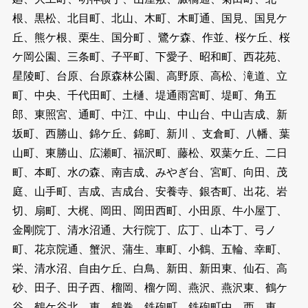
根、黒松、北目町、北山、木町、木町通、国見、国見ケ
丘、熊ケ根、栗生、国分町 、鷺ケ森、作並、桜ケ丘、桜
ケ岡公園、三条町、子平町、下愛子、昭和町、西花苑、
星陵町、台原、台原森林公園、高野原、高松、滝道、立
町、中央、千代田町、土樋、堤通雨宮町、堤町、角五
郎、東照宮、通町、中江、中山、中山台、中山吉成、新
坂町、西勝山、錦ケ丘、錦町、新川 、支倉町、八幡、葉
山町、東勝山、広瀬町、福沢町、藤松、双葉ケ丘、二日
町、本町、水の森、南吉成、みやぎ台、宮町、向田、茂
庭、山手町、吉成、吉成台、安養寺、銀杏町、出花、岩
切、扇町、大梶、岡田、岡田西町、小田原、牛小屋丁、
金剛院丁、清水沼通、大行院丁、広丁、山本丁、弓ノ
町、花京院通、蟹沢、蒲生、車町、小鶴、五輪、幸町、
栄、清水沼、自由ケ丘、白鳥、新田、新田東、仙石、高
砂、田子、田子西、榴岡、榴ケ岡、燕沢、燕沢東、鶴ケ
谷、鶴ケ谷北、東、鶴巻、鉄砲町、鉄砲町中、西、東 、