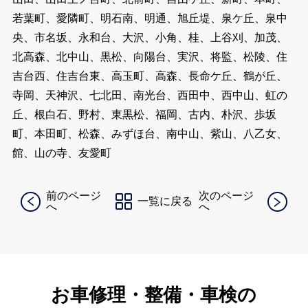
若葉町、愛隣町、明石南、明通、旭丘堤、泉ケ丘、泉中
央、市名坂、永和台、大沢、小角、桂、上谷刈、加茂、
北高森、北中山、黒松、向陽台、実沢、将監、松陵、住
吉台西、住吉台東、高玉町、高森、長命ケ丘、鶴が丘、
寺岡、天神沢、七北田、南光台、西田中、西中山、虹の
丘、根白石、野村、東黒松、福岡、古内、朴沢、歩坂
町、本田町、松森、みずほ台、南中山、紫山、八乙女、
館、山の寺、友愛町
前のページ
次のページ
一覧に戻る
へ
へ
お車修理・整備・車検の