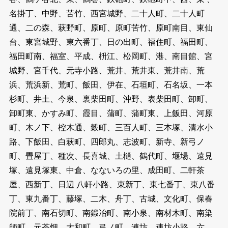
名掛丁、中野、苦竹、西宮城野、二十人町、二十人町
通、二の森、萩野町、原町、原町苦竹、原町南目、東仙
台、東宮城野、東六番丁、日の出町、福住町、福田町、
福田町南、福室、平成、枡江、松岡町、港、南目館、宮
城野、宮千代、元寺小路、荒井、荒井東、荒井南、荒
浜、荒浜新、荒町、飯田、伊在、石垣町、石名坂、一本
杉町、井土、今泉、裏柴田町、沖野、表柴田町、卸町、
卸町東、かすみ町、霞目、蒲町、蒲町東、上飯田、河原
町、木ノ下、椌木通、穀町、三百人町、三本塚、清水小
路、下飯田、白萩町、四郎丸、志波町、新寺、新弓ノ
町、畳屋丁、種次、長喜城、土樋、鶴代町、堰場、遠見
塚、遠見塚東、中倉、なないろの里、成田町、二軒茶
屋、西新丁、日辺 八軒小路、東新丁、東七番丁、東八番
丁、東九番丁、藤塚、二木、舟丁、古城、文化町、保春
院前丁、南石切町、南鍛冶町、南小泉、南材木町、南染
師町、元茶畑、大和町、弓ノ町、連坊、連坊小路、六