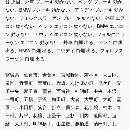
音 原因、外車 ブレーキ 効かない、ベンツ ブレーキ 効か
ない、BMW ブレーキ 効かない、アウディ ブレーキ 効か
ない、フォルクスワーゲン ブレーキ 効かない、外車 エア
コン 効かない、ベンツ エアコン 効かない、BMW エアコ
ン 効かない、アウディ エアコン 効かない、フォルクスワ
ーゲン エアコン 効かない、外車 白煙 出る、ベンツ 白煙
出る、BMW 白煙 出る、アウディ 白煙 出る、フォルクス
ワーゲン 白煙 出る
宮城県、仙台市、青葉区、宮城野区、若林区、太白区、
泉区、青葉町、青葉山、赤坂、あけぼの町、旭ケ丘、愛
子中央、愛子東、荒巻、西雷神、神明町、中央、本沢、
一番町、五橋、芋沢、梅田町、大倉、大手町、大町、霊
屋下、小田原、落合、折立、貝ケ森、花京院、柏木、春
日町、片平、花壇、上愛子、上杉、川内、亀岡町、追
廻、大工町、明神横丁、山屋敷、澱橋通、菊田町、北