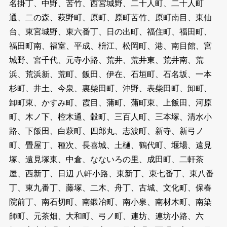
名掛丁、中野、苦竹、西宮城野、二十人町、二十人町
通、二の森、萩野町、原町、原町苦竹、原町南目、東仙
台、東宮城野、東六番丁、日の出町、福住町、福田町、
福田町南、福室、平成、枡江、松岡町、港、南目館、宮
城野、宮千代、元寺小路、荒井、荒井東、荒井南、荒
浜、荒浜新、荒町、飯田、伊在、石垣町、石名坂、一本
杉町、井土、今泉、裏柴田町、沖野、表柴田町、卸町、
卸町東、かすみ町、霞目、蒲町、蒲町東、上飯田、河原
町、木ノ下、椌木通、穀町、三百人町、三本塚、清水小
路、下飯田、白萩町、四郎丸、志波町、新寺、新弓ノ
町、畳屋丁、種次、長喜城、土樋、鶴代町、堰場、遠見
塚、遠見塚東、中倉、なないろの里、成田町、二軒茶
屋、西新丁、日辺 八軒小路、東新丁、東七番丁、東八番
丁、東九番丁、藤塚、二木、舟丁、古城、文化町、保春
院前丁、南石切町、南鍛冶町、南小泉、南材木町、南染
師町、元茶畑、大和町、弓ノ町、連坊、連坊小路、六