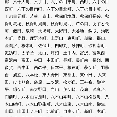
郷、六十人町、六丁目、六丁の目東町、西町、六丁の目
西町、六丁の目南町、六丁の目北町、六丁の目中町、六
丁の目元町、若林、青山、秋保町境野、秋保町長袋、秋
保町馬場、秋保町湯向、秋保町湯元、芦の口、あすと長
町、飯田、泉崎、大塒町、大野田、大谷地、鈎取、鈎取
本町、鹿野、鹿野本町、上野山、恵和町、越路、郡山、
金剛沢、桜木町、佐保山、四郎丸、砂押町、砂押南町、
諏訪町、太子堂、太白、坪沼、土手内、富沢、富沢西、
富沢南、富田、中田、中田町、長町、長町南、長嶺、西
多賀、西中田、西の平、日本平、根岸町、萩ケ丘、羽黒
台、旗立、八本松、東大野田、東郡山、東中田 、人来
田、ひより台、袋原、二ツ沢、松が丘、三神峯、御堂
平、緑ケ丘、南大野田、向山、茂ケ崎、茂庭、茂庭台、
門前町、八木山香澄町、八木山本町、八木山松波町、八
木山緑町、八木山弥生町、八木山東、八木山南、柳生、
山田、山田上ノ台町、北前町、自由ケ丘、新町、本町、