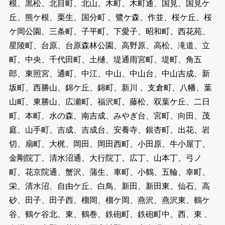
根、黒松、北目町、北山、木町、木町通、国見、国見ケ
丘、熊ケ根、栗生、国分町 、鷺ケ森、作並、桜ケ丘、桜
ケ岡公園、三条町、子平町、下愛子、昭和町、西花苑、
星陵町、台原、台原森林公園、高野原、高松、滝道、立
町、中央、千代田町、土樋、堤通雨宮町、堤町、角五
郎、東照宮、通町、中江、中山、中山台、中山吉成、新
坂町、西勝山、錦ケ丘、錦町、新川 、支倉町、八幡、葉
山町、東勝山、広瀬町、福沢町、藤松、双葉ケ丘、二日
町、本町、水の森、南吉成、みやぎ台、宮町、向田、茂
庭、山手町、吉成、吉成台、安養寺、銀杏町、出花、岩
切、扇町、大梶、岡田、岡田西町、小田原、牛小屋丁、
金剛院丁、清水沼通、大行院丁、広丁、山本丁、弓ノ
町、花京院通、蟹沢、蒲生、車町、小鶴、五輪、幸町、
栄、清水沼、自由ケ丘、白鳥、新田、新田東、仙石、高
砂、田子、田子西、榴岡、榴ケ岡、燕沢、燕沢東、鶴ケ
谷、鶴ケ谷北、東、鶴巻、鉄砲町、鉄砲町中、西、東 、