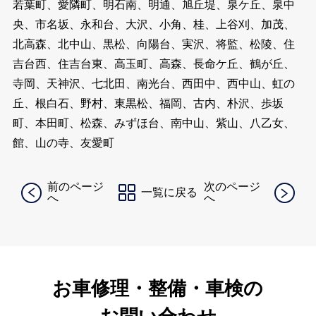
若葉町、愛隣町、明石南、明通、旭丘堤、泉ケ丘、泉中
央、市名坂、永和台、大沢、小角、桂、上谷刈、加茂、
北高森、北中山、黒松、向陽台、実沢、将監、松陵、住
吉台西、住吉台東、高玉町、高森、長命ケ丘、鶴が丘、
寺岡、天神沢、七北田、南光台、西田中、西中山、虹の
丘、根白石、野村、東黒松、福岡、古内、朴沢、歩坂
町、本田町、松森、みずほ台、南中山、紫山、八乙女、
館、山の寺、友愛町
前のページ
次のページ
一覧に戻る
へ
へ
お車修理・整備・車検の