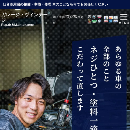
仙台市周辺の整備・車検・修理 車のことなら何でもお任せください
ガレージ・ヴィンテー
20,000
施工実績
台突
ジ
破
Repair＆Maintenance