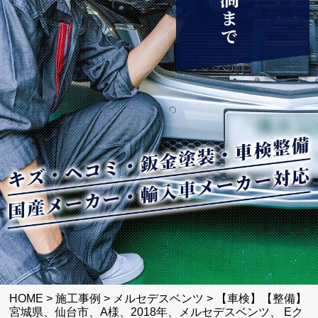
HOME
>
施工事例
>
メルセデスベンツ
>
【車検】【整備】
宮城県、仙台市、A様、2018年、メルセデスベンツ、 Eク