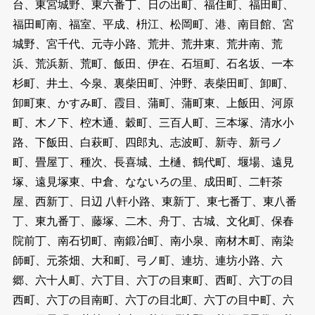
台、東宮城野、東六番丁、日の出町、福住町、福田町、
福田町南、福室、平成、枡江、松岡町、港、南目館、宮
城野、宮千代、元寺小路、荒井、荒井東、荒井南、荒
浜、荒浜新、荒町、飯田、伊在、石垣町、石名坂、一本
杉町、井土、今泉、裏柴田町、沖野、表柴田町、卸町、
卸町東、かすみ町、霞目、蒲町、蒲町東、上飯田、河原
町、木ノ下、椌木通、穀町、三百人町、三本塚、清水小
路、下飯田、白萩町、四郎丸、志波町、新寺、新弓ノ
町、畳屋丁、種次、長喜城、土樋、鶴代町、堰場、遠見
塚、遠見塚東、中倉、なないろの里、成田町、二軒茶
屋、西新丁、日辺 八軒小路、東新丁、東七番丁、東八番
丁、東九番丁、藤塚、二木、舟丁、古城、文化町、保春
院前丁、南石切町、南鍛冶町、南小泉、南材木町、南染
師町、元茶畑、大和町、弓ノ町、連坊、連坊小路、六
郷、六十人町、六丁目、六丁の目東町、西町、六丁の目
西町、六丁の目南町、六丁の目北町、六丁の目中町、六