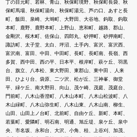
丁の目元町、若林、青山、秋保町境野、秋保町長袋、秋
保町馬場、秋保町湯向、秋保町湯元、芦の口、あすと長
町、飯田、泉崎、大塒町、大野田、大谷地、鈎取、鈎取
本町、鹿野、鹿野本町、上野山、恵和町、越路、郡山、
金剛沢、桜木町、佐保山、四郎丸、砂押町、砂押南町、
諏訪町、太子堂、太白、坪沼、土手内、富沢、富沢西、
富沢南、富田、中田、中田町、長町、長町南、長嶺、西
多賀、西中田、西の平、日本平、根岸町、萩ケ丘、羽黒
台、旗立、八本松、東大野田、東郡山、東中田 、人来
田、ひより台、袋原、二ツ沢、松が丘、三神峯、御堂
平、緑ケ丘、南大野田、向山、茂ケ崎、茂庭、茂庭台、
門前町、八木山香澄町、八木山本町、八木山松波町、八
木山緑町、八木山弥生町、八木山東、八木山南、柳生、
山田、山田上ノ台町、北前町、自由ケ丘、新町、本町、
若葉町、愛隣町、明石南、明通、旭丘堤、泉ケ丘、泉中
央、市名坂、永和台、大沢、小角、桂、上谷刈、加茂、