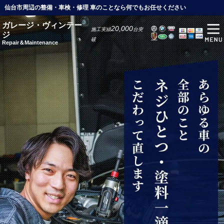
仙台市周辺の整備・車検・修理 車のことなら何でもお任せください
ガレージ・ヴィンテー
20,000
施工実績
台突
ジ
破
Repair＆Maintenance