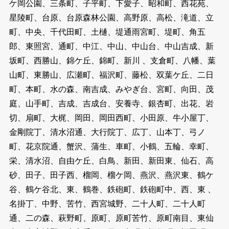
ケ岡公園、三条町、子平町、下愛子、昭和町、西花苑、
星陵町、台原、台原森林公園、高野原、高松、滝道、立
町、中央、千代田町、土樋、堤通雨宮町、堤町、角五
郎、東照宮、通町、中江、中山、中山台、中山吉成、新
坂町、西勝山、錦ケ丘、錦町、新川 、支倉町、八幡、葉
山町、東勝山、広瀬町、福沢町、藤松、双葉ケ丘、二日
町、本町、水の森、南吉成、みやぎ台、宮町、向田、茂
庭、山手町、吉成、吉成台、安養寺、銀杏町、出花、岩
切、扇町、大梶、岡田、岡田西町、小田原、牛小屋丁、
金剛院丁、清水沼通、大行院丁、広丁、山本丁、弓ノ
町、花京院通、蟹沢、蒲生、車町、小鶴、五輪、幸町、
栄、清水沼、自由ケ丘、白鳥、新田、新田東、仙石、高
砂、田子、田子西、榴岡、榴ケ岡、燕沢、燕沢東、鶴ケ
谷、鶴ケ谷北、東、鶴巻、鉄砲町、鉄砲町中、西、東 、
名掛丁、中野、苦竹、西宮城野、二十人町、二十人町
通、二の森、萩野町、原町、原町苦竹、原町南目、東仙