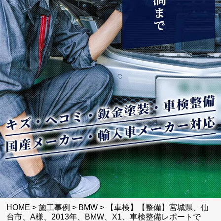
HOME
>
施工事例
>
BMW
>
【車検】【整備】宮城県、仙
台市、A様、2013年、BMW、X1、車検整備レポートで