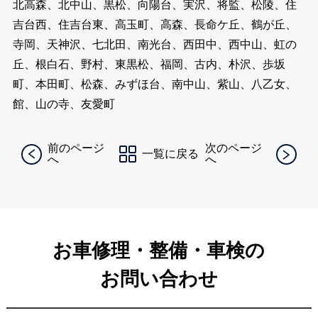
北高森、北中山、黒松、向陽台、実沢、将監、松陵、住
吉台西、住吉台東、高玉町、高森、長命ケ丘、鶴が丘、
寺岡、天神沢、七北田、南光台、西田中、西中山、虹の
丘、根白石、野村、東黒松、福岡、古内、朴沢、歩坂
町、本田町、松森、みずほ台、南中山、紫山、八乙女、
館、山の寺、友愛町
前のページ
次のページ
一覧に戻る
へ
へ
お車修理・整備・車検の
お問い合わせ