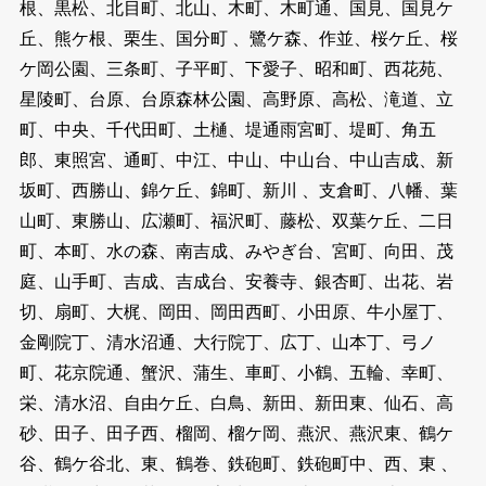
根、黒松、北目町、北山、木町、木町通、国見、国見ケ
丘、熊ケ根、栗生、国分町 、鷺ケ森、作並、桜ケ丘、桜
ケ岡公園、三条町、子平町、下愛子、昭和町、西花苑、
星陵町、台原、台原森林公園、高野原、高松、滝道、立
町、中央、千代田町、土樋、堤通雨宮町、堤町、角五
郎、東照宮、通町、中江、中山、中山台、中山吉成、新
坂町、西勝山、錦ケ丘、錦町、新川 、支倉町、八幡、葉
山町、東勝山、広瀬町、福沢町、藤松、双葉ケ丘、二日
町、本町、水の森、南吉成、みやぎ台、宮町、向田、茂
庭、山手町、吉成、吉成台、安養寺、銀杏町、出花、岩
切、扇町、大梶、岡田、岡田西町、小田原、牛小屋丁、
金剛院丁、清水沼通、大行院丁、広丁、山本丁、弓ノ
町、花京院通、蟹沢、蒲生、車町、小鶴、五輪、幸町、
栄、清水沼、自由ケ丘、白鳥、新田、新田東、仙石、高
砂、田子、田子西、榴岡、榴ケ岡、燕沢、燕沢東、鶴ケ
谷、鶴ケ谷北、東、鶴巻、鉄砲町、鉄砲町中、西、東 、