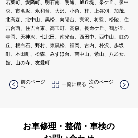
若葉町、愛隣町、明石南、明通、旭丘堤、泉ケ丘、泉中
央、市名坂、永和台、大沢、小角、桂、上谷刈、加茂、
北高森、北中山、黒松、向陽台、実沢、将監、松陵、住
吉台西、住吉台東、高玉町、高森、長命ケ丘、鶴が丘、
寺岡、天神沢、七北田、南光台、西田中、西中山、虹の
丘、根白石、野村、東黒松、福岡、古内、朴沢、歩坂
町、本田町、松森、みずほ台、南中山、紫山、八乙女、
館、山の寺、友愛町
前のページ
次のページ
一覧に戻る
へ
へ
お車修理・整備・車検の