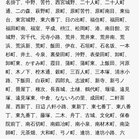
名掛丁、中野、苦竹、西宮城野、二十人町、二十人町
通、二の森、萩野町、原町、原町苦竹、原町南目、東仙
台、東宮城野、東六番丁、日の出町、福住町、福田町、
福田町南、福室、平成、枡江、松岡町、港、南目館、宮
城野、宮千代、元寺小路、荒井、荒井東、荒井南、荒
浜、荒浜新、荒町、飯田、伊在、石垣町、石名坂、一本
杉町、井土、今泉、裏柴田町、沖野、表柴田町、卸町、
卸町東、かすみ町、霞目、蒲町、蒲町東、上飯田、河原
町、木ノ下、椌木通、穀町、三百人町、三本塚、清水小
路、下飯田、白萩町、四郎丸、志波町、新寺、新弓ノ
町、畳屋丁、種次、長喜城、土樋、鶴代町、堰場、遠見
塚、遠見塚東、中倉、なないろの里、成田町、二軒茶
屋、西新丁、日辺 八軒小路、東新丁、東七番丁、東八番
丁、東九番丁、藤塚、二木、舟丁、古城、文化町、保春
院前丁、南石切町、南鍛冶町、南小泉、南材木町、南染
師町、元茶畑、大和町、弓ノ町、連坊、連坊小路、六