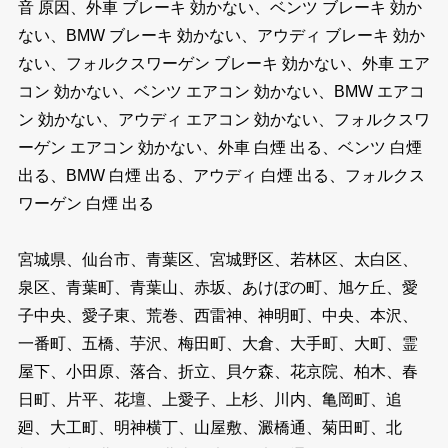
音 原因、外車 ブレーキ 効かない、ベンツ ブレーキ 効か
ない、BMW ブレーキ 効かない、アウディ ブレーキ 効か
ない、フォルクスワーゲン ブレーキ 効かない、外車 エア
コン 効かない、ベンツ エアコン 効かない、BMW エアコ
ン 効かない、アウディ エアコン 効かない、フォルクスワ
ーゲン エアコン 効かない、外車 白煙 出る、ベンツ 白煙
出る、BMW 白煙 出る、アウディ 白煙 出る、フォルクス
ワーゲン 白煙 出る
宮城県、仙台市、青葉区、宮城野区、若林区、太白区、
泉区、青葉町、青葉山、赤坂、あけぼの町、旭ケ丘、愛
子中央、愛子東、荒巻、西雷神、神明町、中央、本沢、
一番町、五橋、芋沢、梅田町、大倉、大手町、大町、霊
屋下、小田原、落合、折立、貝ケ森、花京院、柏木、春
日町、片平、花壇、上愛子、上杉、川内、亀岡町、追
廻、大工町、明神横丁、山屋敷、澱橋通、菊田町、北