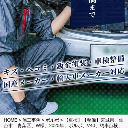
HOME
>
施工事例
>
ボルボ
>
【車検】【整備】宮城県、仙
台市、青葉区、W様、2020年、ボルボ、V40、納車点検、