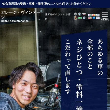
仙台市周辺の整備・車検・修理 車のことなら何でもお任せください
ガレージ・ヴィンテー
20,000
施工実績
台突
ジ
破
Repair＆Maintenance