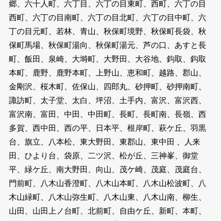
郷、六十人町、六丁目、六丁の目東町、西町、六丁の目
西町、六丁の目南町、六丁の目北町、六丁の目中町、六
丁の目元町、若林、青山、秋保町境野、秋保町長袋、秋
保町馬場、秋保町湯向、秋保町湯元、芦の口、あすと長
町、飯田、泉崎、大塒町、大野田、大谷地、鈎取、鈎取
本町、鹿野、鹿野本町、上野山、恵和町、越路、郡山、
金剛沢、桜木町、佐保山、四郎丸、砂押町、砂押南町、
諏訪町、太子堂、太白、坪沼、土手内、富沢、富沢西、
富沢南、富田、中田、中田町、長町、長町南、長嶺、西
多賀、西中田、西の平、日本平、根岸町、萩ケ丘、羽黒
台、旗立、八本松、東大野田、東郡山、東中田 、人来
田、ひより台、袋原、二ツ沢、松が丘、三神峯、御堂
平、緑ケ丘、南大野田、向山、茂ケ崎、茂庭、茂庭台、
門前町、八木山香澄町、八木山本町、八木山松波町、八
木山緑町、八木山弥生町、八木山東、八木山南、柳生、
山田、山田上ノ台町、北前町、自由ケ丘、新町、本町、