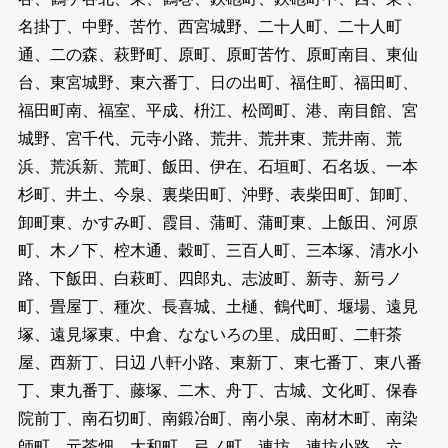
名掛丁、中野、苦竹、西宮城野、二十人町、二十人町
通、二の森、萩野町、原町、原町苦竹、原町南目、東仙
台、東宮城野、東六番丁、日の出町、福住町、福田町、
福田町南、福室、平成、枡江、松岡町、港、南目館、宮
城野、宮千代、元寺小路、荒井、荒井東、荒井南、荒
浜、荒浜新、荒町、飯田、伊在、石垣町、石名坂、一本
杉町、井土、今泉、裏柴田町、沖野、表柴田町、卸町、
卸町東、かすみ町、霞目、蒲町、蒲町東、上飯田、河原
町、木ノ下、椌木通、穀町、三百人町、三本塚、清水小
路、下飯田、白萩町、四郎丸、志波町、新寺、新弓ノ
町、畳屋丁、種次、長喜城、土樋、鶴代町、堰場、遠見
塚、遠見塚東、中倉、なないろの里、成田町、二軒茶
屋、西新丁、日辺 八軒小路、東新丁、東七番丁、東八番
丁、東九番丁、藤塚、二木、舟丁、古城、文化町、保春
院前丁、南石切町、南鍛冶町、南小泉、南材木町、南染
師町、元茶畑、大和町、弓ノ町、連坊、連坊小路、六