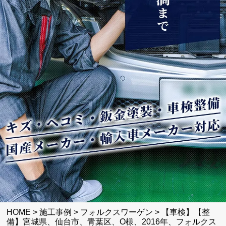
HOME
>
施工事例
>
フォルクスワーゲン
>
【車検】【整
備】宮城県、仙台市、青葉区、O様、2016年、フォルクス