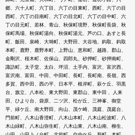
郷、六十人町、六丁目、六丁の目東町、西町、六丁の目
西町、六丁の目南町、六丁の目北町、六丁の目中町、六
丁の目元町、若林、青山、秋保町境野、秋保町長袋、秋
保町馬場、秋保町湯向、秋保町湯元、芦の口、あすと長
町、飯田、泉崎、大塒町、大野田、大谷地、鈎取、鈎取
本町、鹿野、鹿野本町、上野山、恵和町、越路、郡山、
金剛沢、桜木町、佐保山、四郎丸、砂押町、砂押南町、
諏訪町、太子堂、太白、坪沼、土手内、富沢、富沢西、
富沢南、富田、中田、中田町、長町、長町南、長嶺、西
多賀、西中田、西の平、日本平、根岸町、萩ケ丘、羽黒
台、旗立、八本松、東大野田、東郡山、東中田 、人来
田、ひより台、袋原、二ツ沢、松が丘、三神峯、御堂
平、緑ケ丘、南大野田、向山、茂ケ崎、茂庭、茂庭台、
門前町、八木山香澄町、八木山本町、八木山松波町、八
木山緑町、八木山弥生町、八木山東、八木山南、柳生、
山田、山田上ノ台町、北前町、自由ケ丘、新町、本町、