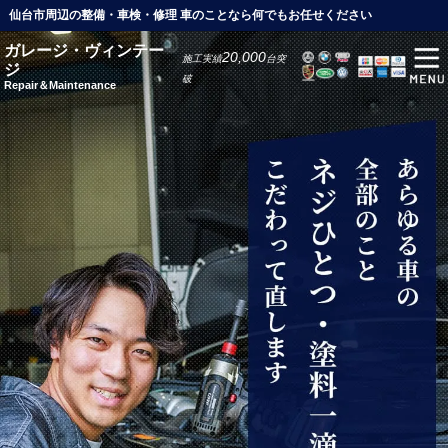
仙台市周辺の整備・車検・修理 車のことなら何でもお任せください
ガレージ・ヴィンテー
20,000
施工実績
台突
ジ
破
Repair＆Maintenance