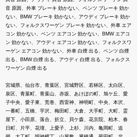
音 原因、外車 ブレーキ 効かない、ベンツ ブレーキ 効か
ない、BMW ブレーキ 効かない、アウディ ブレーキ 効か
ない、フォルクスワーゲン ブレーキ 効かない、外車 エア
コン 効かない、ベンツ エアコン 効かない、BMW エアコ
ン 効かない、アウディ エアコン 効かない、フォルクスワ
ーゲン エアコン 効かない、外車 白煙 出る、ベンツ 白煙
出る、BMW 白煙 出る、アウディ 白煙 出る、フォルクス
ワーゲン 白煙 出る
宮城県、仙台市、青葉区、宮城野区、若林区、太白区、
泉区、青葉町、青葉山、赤坂、あけぼの町、旭ケ丘、愛
子中央、愛子東、荒巻、西雷神、神明町、中央、本沢、
一番町、五橋、芋沢、梅田町、大倉、大手町、大町、霊
屋下、小田原、落合、折立、貝ケ森、花京院、柏木、春
日町、片平、花壇、上愛子、上杉、川内、亀岡町、追
廻、大工町、明神横丁、山屋敷、澱橋通、菊田町、北