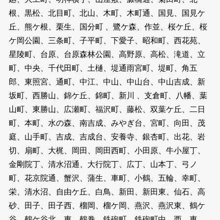
根、黒松、北目町、北山、木町、木町通、国見、国見ケ
丘、熊ケ根、栗生、国分町 、鷺ケ森、作並、桜ケ丘、桜
ケ岡公園、三条町、子平町、下愛子、昭和町、西花苑、
星陵町、台原、台原森林公園、高野原、高松、滝道、立
町、中央、千代田町、土樋、堤通雨宮町、堤町、角五
郎、東照宮、通町、中江、中山、中山台、中山吉成、新
坂町、西勝山、錦ケ丘、錦町、新川 、支倉町、八幡、葉
山町、東勝山、広瀬町、福沢町、藤松、双葉ケ丘、二日
町、本町、水の森、南吉成、みやぎ台、宮町、向田、茂
庭、山手町、吉成、吉成台、安養寺、銀杏町、出花、岩
切、扇町、大梶、岡田、岡田西町、小田原、牛小屋丁、
金剛院丁、清水沼通、大行院丁、広丁、山本丁、弓ノ
町、花京院通、蟹沢、蒲生、車町、小鶴、五輪、幸町、
栄、清水沼、自由ケ丘、白鳥、新田、新田東、仙石、高
砂、田子、田子西、榴岡、榴ケ岡、燕沢、燕沢東、鶴ケ
谷、鶴ケ谷北、東、鶴巻、鉄砲町、鉄砲町中、西、東 、