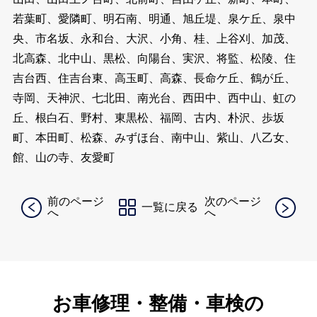
若葉町、愛隣町、明石南、明通、旭丘堤、泉ケ丘、泉中
央、市名坂、永和台、大沢、小角、桂、上谷刈、加茂、
北高森、北中山、黒松、向陽台、実沢、将監、松陵、住
吉台西、住吉台東、高玉町、高森、長命ケ丘、鶴が丘、
寺岡、天神沢、七北田、南光台、西田中、西中山、虹の
丘、根白石、野村、東黒松、福岡、古内、朴沢、歩坂
町、本田町、松森、みずほ台、南中山、紫山、八乙女、
館、山の寺、友愛町
前のページ
次のページ
一覧に戻る
へ
へ
お車修理・整備・車検の