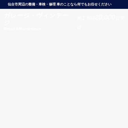
仙台市周辺の整備・車検・修理 車のことなら何でもお任せください
ガレージ・ヴィンテー
20,000
施工実績
台突
ジ
破
Repair＆Maintenance