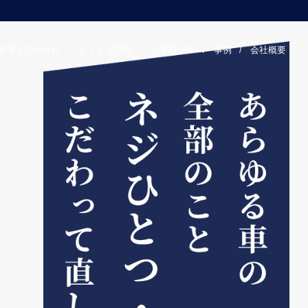
修理までの流れ
/
よくある質問
/
お客様の声
/
事例
/
会社概要
/