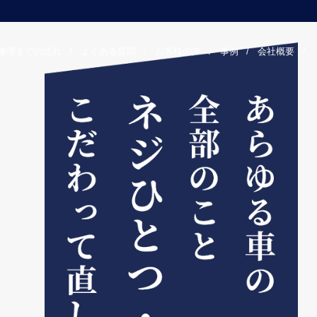
修理までの流れ
/
よくある質問
/
お客様の声
/
事例
/
会社概要
/