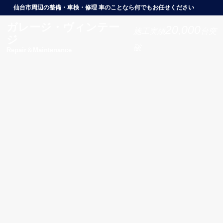
仙台市周辺の整備・車検・修理 車のことなら何でもお任せください
ガレージ・ヴィンテー
20,000
施工実績
台突
ジ
破
Repair＆Maintenance