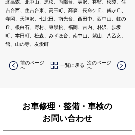
北高森、北中山、黒松、向陽台、実沢、将監、松陵、住
吉台西、住吉台東、高玉町、高森、長命ケ丘、鶴が丘、
寺岡、天神沢、七北田、南光台、西田中、西中山、虹の
丘、根白石、野村、東黒松、福岡、古内、朴沢、歩坂
町、本田町、松森、みずほ台、南中山、紫山、八乙女、
館、山の寺、友愛町
前のページ
次のページ
一覧に戻る
へ
へ
お車修理・整備・車検の
お問い合わせ