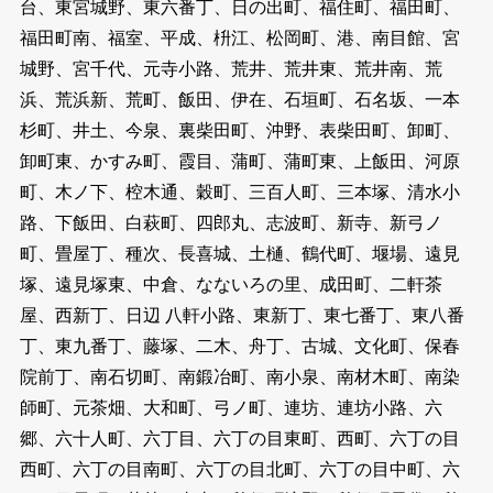
台、東宮城野、東六番丁、日の出町、福住町、福田町、
福田町南、福室、平成、枡江、松岡町、港、南目館、宮
城野、宮千代、元寺小路、荒井、荒井東、荒井南、荒
浜、荒浜新、荒町、飯田、伊在、石垣町、石名坂、一本
杉町、井土、今泉、裏柴田町、沖野、表柴田町、卸町、
卸町東、かすみ町、霞目、蒲町、蒲町東、上飯田、河原
町、木ノ下、椌木通、穀町、三百人町、三本塚、清水小
路、下飯田、白萩町、四郎丸、志波町、新寺、新弓ノ
町、畳屋丁、種次、長喜城、土樋、鶴代町、堰場、遠見
塚、遠見塚東、中倉、なないろの里、成田町、二軒茶
屋、西新丁、日辺 八軒小路、東新丁、東七番丁、東八番
丁、東九番丁、藤塚、二木、舟丁、古城、文化町、保春
院前丁、南石切町、南鍛冶町、南小泉、南材木町、南染
師町、元茶畑、大和町、弓ノ町、連坊、連坊小路、六
郷、六十人町、六丁目、六丁の目東町、西町、六丁の目
西町、六丁の目南町、六丁の目北町、六丁の目中町、六