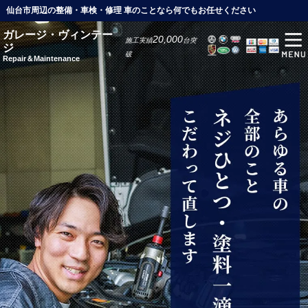
仙台市周辺の整備・車検・修理 車のことなら何でもお任せください
ガレージ・ヴィンテー
20,000
施工実績
台突
ジ
破
Repair＆Maintenance