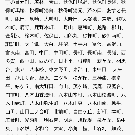
丁の目元町、若林、青山、秋保町境野、秋保町長袋、秋
保町馬場、秋保町湯向、秋保町湯元、芦の口、あすと長
町、飯田、泉崎、大塒町、大野田、大谷地、鈎取、鈎取
本町、鹿野、鹿野本町、上野山、恵和町、越路、郡山、
金剛沢、桜木町、佐保山、四郎丸、砂押町、砂押南町、
諏訪町、太子堂、太白、坪沼、土手内、富沢、富沢西、
富沢南、富田、中田、中田町、長町、長町南、長嶺、西
多賀、西中田、西の平、日本平、根岸町、萩ケ丘、羽黒
台、旗立、八本松、東大野田、東郡山、東中田 、人来
田、ひより台、袋原、二ツ沢、松が丘、三神峯、御堂
平、緑ケ丘、南大野田、向山、茂ケ崎、茂庭、茂庭台、
門前町、八木山香澄町、八木山本町、八木山松波町、八
木山緑町、八木山弥生町、八木山東、八木山南、柳生、
山田、山田上ノ台町、北前町、自由ケ丘、新町、本町、
若葉町、愛隣町、明石南、明通、旭丘堤、泉ケ丘、泉中
央、市名坂、永和台、大沢、小角、桂、上谷刈、加茂、