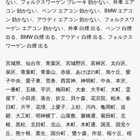
ない、フォルクスワーゲン ブレーキ 効かない、外車 エア
コン 効かない、ベンツ エアコン 効かない、BMW エアコ
ン 効かない、アウディ エアコン 効かない、フォルクスワ
ーゲン エアコン 効かない、外車 白煙 出る、ベンツ 白煙
出る、BMW 白煙 出る、アウディ 白煙 出る、フォルクス
ワーゲン 白煙 出る
宮城県、仙台市、青葉区、宮城野区、若林区、太白区、
泉区、青葉町、青葉山、赤坂、あけぼの町、旭ケ丘、愛
子中央、愛子東、荒巻、西雷神、神明町、中央、本沢、
一番町、五橋、芋沢、梅田町、大倉、大手町、大町、霊
屋下、小田原、落合、折立、貝ケ森、花京院、柏木、春
日町、片平、花壇、上愛子、上杉、川内、亀岡町、追
廻、大工町、明神横丁、山屋敷、澱橋通、菊田町、北
根、黒松、北目町、北山、木町、木町通、国見、国見ケ
丘、熊ケ根、栗生、国分町 、鷺ケ森、作並、桜ケ丘、桜