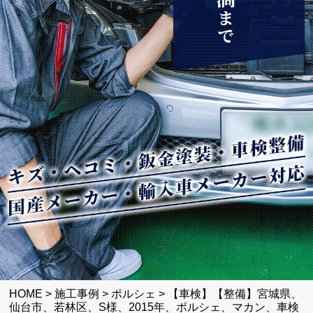
HOME
>
施工事例
>
ポルシェ
>
【車検】【整備】宮城県、
仙台市、若林区、S様、2015年、ポルシェ、マカン、車検