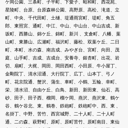
ケ岡公園、三条町、子平町、下愛子、昭和町、西花苑、
星陵町、台原、台原森林公園、高野原、高松、滝道、立
町、中央、千代田町、土樋、堤通雨宮町、堤町、角五
郎、東照宮、通町、中江、中山、中山台、中山吉成、新
坂町、西勝山、錦ケ丘、錦町、新川 、支倉町、八幡、葉
山町、東勝山、広瀬町、福沢町、藤松、双葉ケ丘、二日
町、本町、水の森、南吉成、みやぎ台、宮町、向田、茂
庭、山手町、吉成、吉成台、安養寺、銀杏町、出花、岩
切、扇町、大梶、岡田、岡田西町、小田原、牛小屋丁、
金剛院丁、清水沼通、大行院丁、広丁、山本丁、弓ノ
町、花京院通、蟹沢、蒲生、車町、小鶴、五輪、幸町、
栄、清水沼、自由ケ丘、白鳥、新田、新田東、仙石、高
砂、田子、田子西、榴岡、榴ケ岡、燕沢、燕沢東、鶴ケ
谷、鶴ケ谷北、東、鶴巻、鉄砲町、鉄砲町中、西、東 、
名掛丁、中野、苦竹、西宮城野、二十人町、二十人町
通、二の森、萩野町、原町、原町苦竹、原町南目、東仙