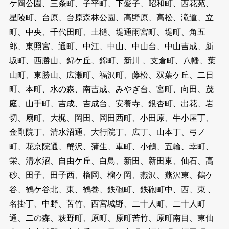
ケ岡公園、三条町、子平町、下愛子、昭和町、西花苑、
星陵町、台原、台原森林公園、高野原、高松、滝道、立
町、中央、千代田町、土樋、堤通雨宮町、堤町、角五
郎、東照宮、通町、中江、中山、中山台、中山吉成、新
坂町、西勝山、錦ケ丘、錦町、新川 、支倉町、八幡、葉
山町、東勝山、広瀬町、福沢町、藤松、双葉ケ丘、二日
町、本町、水の森、南吉成、みやぎ台、宮町、向田、茂
庭、山手町、吉成、吉成台、安養寺、銀杏町、出花、岩
切、扇町、大梶、岡田、岡田西町、小田原、牛小屋丁、
金剛院丁、清水沼通、大行院丁、広丁、山本丁、弓ノ
町、花京院通、蟹沢、蒲生、車町、小鶴、五輪、幸町、
栄、清水沼、自由ケ丘、白鳥、新田、新田東、仙石、高
砂、田子、田子西、榴岡、榴ケ岡、燕沢、燕沢東、鶴ケ
谷、鶴ケ谷北、東、鶴巻、鉄砲町、鉄砲町中、西、東 、
名掛丁、中野、苦竹、西宮城野、二十人町、二十人町
通、二の森、萩野町、原町、原町苦竹、原町南目、東仙