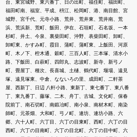
台、東宮城野、東六番丁、日の出町、福住町、福田町、
福田町南、福室、平成、枡江、松岡町、港、南目館、宮
城野、宮千代、元寺小路、荒井、荒井東、荒井南、荒
浜、荒浜新、荒町、飯田、伊在、石垣町、石名坂、一本
杉町、井土、今泉、裏柴田町、沖野、表柴田町、卸町、
卸町東、かすみ町、霞目、蒲町、蒲町東、上飯田、河原
町、木ノ下、椌木通、穀町、三百人町、三本塚、清水小
路、下飯田、白萩町、四郎丸、志波町、新寺、新弓ノ
町、畳屋丁、種次、長喜城、土樋、鶴代町、堰場、遠見
塚、遠見塚東、中倉、なないろの里、成田町、二軒茶
屋、西新丁、日辺 八軒小路、東新丁、東七番丁、東八番
丁、東九番丁、藤塚、二木、舟丁、古城、文化町、保春
院前丁、南石切町、南鍛冶町、南小泉、南材木町、南染
師町、元茶畑、大和町、弓ノ町、連坊、連坊小路、六
郷、六十人町、六丁目、六丁の目東町、西町、六丁の目
西町、六丁の目南町、六丁の目北町、六丁の目中町、六