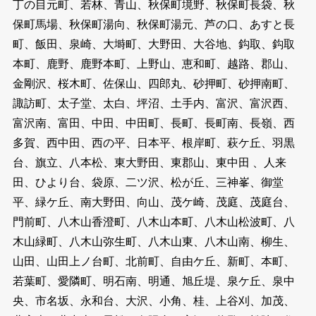
丁の目元町、若林、青山、秋保町境野、秋保町長袋、秋
保町馬場、秋保町湯向、秋保町湯元、芦の口、あすと長
町、飯田、泉崎、大塒町、大野田、大谷地、鈎取、鈎取
本町、鹿野、鹿野本町、上野山、恵和町、越路、郡山、
金剛沢、桜木町、佐保山、四郎丸、砂押町、砂押南町、
諏訪町、太子堂、太白、坪沼、土手内、富沢、富沢西、
富沢南、富田、中田、中田町、長町、長町南、長嶺、西
多賀、西中田、西の平、日本平、根岸町、萩ケ丘、羽黒
台、旗立、八本松、東大野田、東郡山、東中田 、人来
田、ひより台、袋原、二ツ沢、松が丘、三神峯、御堂
平、緑ケ丘、南大野田、向山、茂ケ崎、茂庭、茂庭台、
門前町、八木山香澄町、八木山本町、八木山松波町、八
木山緑町、八木山弥生町、八木山東、八木山南、柳生、
山田、山田上ノ台町、北前町、自由ケ丘、新町、本町、
若葉町、愛隣町、明石南、明通、旭丘堤、泉ケ丘、泉中
央、市名坂、永和台、大沢、小角、桂、上谷刈、加茂、