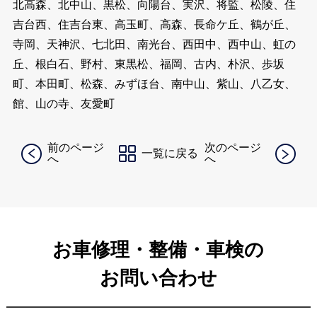
北高森、北中山、黒松、向陽台、実沢、将監、松陵、住
吉台西、住吉台東、高玉町、高森、長命ケ丘、鶴が丘、
寺岡、天神沢、七北田、南光台、西田中、西中山、虹の
丘、根白石、野村、東黒松、福岡、古内、朴沢、歩坂
町、本田町、松森、みずほ台、南中山、紫山、八乙女、
館、山の寺、友愛町
前のページ
次のページ
一覧に戻る
へ
へ
お車修理・整備・車検の
お問い合わせ