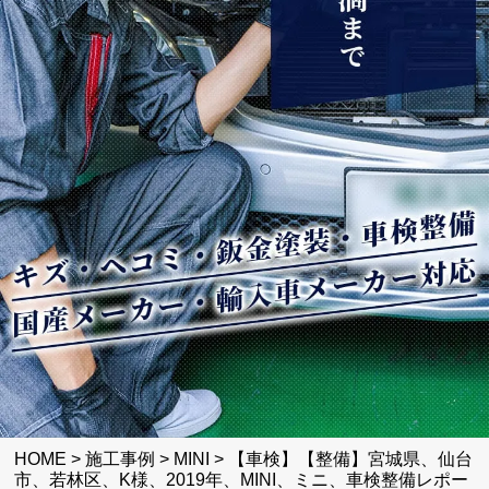
HOME
>
施工事例
>
MINI
>
【車検】【整備】宮城県、仙台
市、若林区、K様、2019年、MINI、ミニ、車検整備レポー