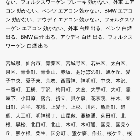
ない、フォルクスワーゲン ブレーキ 効かない、外車 エア
コン 効かない、ベンツ エアコン 効かない、BMW エアコ
ン 効かない、アウディ エアコン 効かない、フォルクスワ
ーゲン エアコン 効かない、外車 白煙 出る、ベンツ 白煙
出る、BMW 白煙 出る、アウディ 白煙 出る、フォルクス
ワーゲン 白煙 出る
宮城県、仙台市、青葉区、宮城野区、若林区、太白区、
泉区、青葉町、青葉山、赤坂、あけぼの町、旭ケ丘、愛
子中央、愛子東、荒巻、西雷神、神明町、中央、本沢、
一番町、五橋、芋沢、梅田町、大倉、大手町、大町、霊
屋下、小田原、落合、折立、貝ケ森、花京院、柏木、春
日町、片平、花壇、上愛子、上杉、川内、亀岡町、追
廻、大工町、明神横丁、山屋敷、澱橋通、菊田町、北
根、黒松、北目町、北山、木町、木町通、国見、国見ケ
丘、熊ケ根、栗生、国分町 、鷺ケ森、作並、桜ケ丘、桜