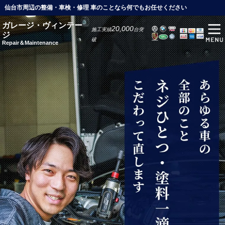
仙台市周辺の整備・車検・修理 車のことなら何でもお任せください
ガレージ・ヴィンテー
20,000
施工実績
台突
ジ
破
Repair＆Maintenance