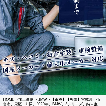
HOME
>
施工事例
>
BMW
>
【車検】【整備】宮城県、仙
台市、泉区、U様、2020年、BMW、3シリーズ、納車点