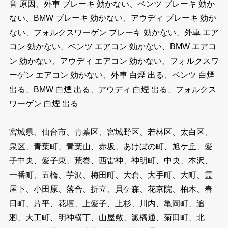
音 原因、外車 ブレーキ 効かない、ベンツ ブレーキ 効か
ない、BMW ブレーキ 効かない、アウディ ブレーキ 効か
ない、フォルクスワーゲン ブレーキ 効かない、外車 エア
コン 効かない、ベンツ エアコン 効かない、BMW エアコ
ン 効かない、アウディ エアコン 効かない、フォルクスワ
ーゲン エアコン 効かない、外車 白煙 出る、ベンツ 白煙
出る、BMW 白煙 出る、アウディ 白煙 出る、フォルクス
ワーゲン 白煙 出る
宮城県、仙台市、青葉区、宮城野区、若林区、太白区、
泉区、青葉町、青葉山、赤坂、あけぼの町、旭ケ丘、愛
子中央、愛子東、荒巻、西雷神、神明町、中央、本沢、
一番町、五橋、芋沢、梅田町、大倉、大手町、大町、霊
屋下、小田原、落合、折立、貝ケ森、花京院、柏木、春
日町、片平、花壇、上愛子、上杉、川内、亀岡町、追
廻、大工町、明神横丁、山屋敷、澱橋通、菊田町、北