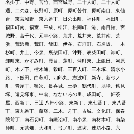
名掛丁、中野、苦竹、西宮城野、二十人町、二十人町
通、二の森、萩野町、原町、原町苦竹、原町南目、東仙
台、東宮城野、東六番丁、日の出町、福住町、福田町、
福田町南、福室、平成、枡江、松岡町、港、南目館、宮
城野、宮千代、元寺小路、荒井、荒井東、荒井南、荒
浜、荒浜新、荒町、飯田、伊在、石垣町、石名坂、一本
杉町、井土、今泉、裏柴田町、沖野、表柴田町、卸町、
卸町東、かすみ町、霞目、蒲町、蒲町東、上飯田、河原
町、木ノ下、椌木通、穀町、三百人町、三本塚、清水小
路、下飯田、白萩町、四郎丸、志波町、新寺、新弓ノ
町、畳屋丁、種次、長喜城、土樋、鶴代町、堰場、遠見
塚、遠見塚東、中倉、なないろの里、成田町、二軒茶
屋、西新丁、日辺 八軒小路、東新丁、東七番丁、東八番
丁、東九番丁、藤塚、二木、舟丁、古城、文化町、保春
院前丁、南石切町、南鍛冶町、南小泉、南材木町、南染
師町、元茶畑、大和町、弓ノ町、連坊、連坊小路、六