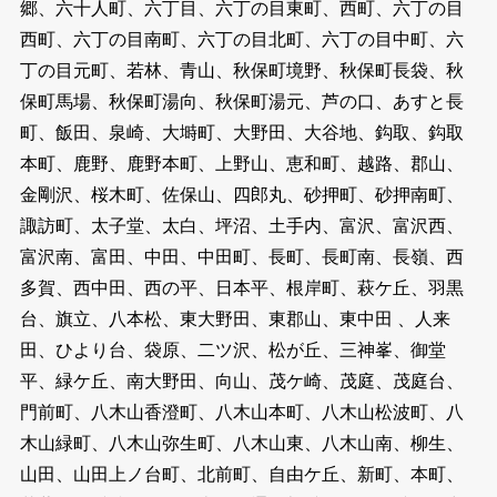
郷、六十人町、六丁目、六丁の目東町、西町、六丁の目
西町、六丁の目南町、六丁の目北町、六丁の目中町、六
丁の目元町、若林、青山、秋保町境野、秋保町長袋、秋
保町馬場、秋保町湯向、秋保町湯元、芦の口、あすと長
町、飯田、泉崎、大塒町、大野田、大谷地、鈎取、鈎取
本町、鹿野、鹿野本町、上野山、恵和町、越路、郡山、
金剛沢、桜木町、佐保山、四郎丸、砂押町、砂押南町、
諏訪町、太子堂、太白、坪沼、土手内、富沢、富沢西、
富沢南、富田、中田、中田町、長町、長町南、長嶺、西
多賀、西中田、西の平、日本平、根岸町、萩ケ丘、羽黒
台、旗立、八本松、東大野田、東郡山、東中田 、人来
田、ひより台、袋原、二ツ沢、松が丘、三神峯、御堂
平、緑ケ丘、南大野田、向山、茂ケ崎、茂庭、茂庭台、
門前町、八木山香澄町、八木山本町、八木山松波町、八
木山緑町、八木山弥生町、八木山東、八木山南、柳生、
山田、山田上ノ台町、北前町、自由ケ丘、新町、本町、