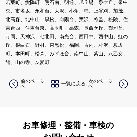
若葉町、愛隣町、明石南、明通、旭丘堤、泉ケ丘、泉中
央、市名坂、永和台、大沢、小角、桂、上谷刈、加茂、
北高森、北中山、黒松、向陽台、実沢、将監、松陵、住
吉台西、住吉台東、高玉町、高森、長命ケ丘、鶴が丘、
寺岡、天神沢、七北田、南光台、西田中、西中山、虹の
丘、根白石、野村、東黒松、福岡、古内、朴沢、歩坂
町、本田町、松森、みずほ台、南中山、紫山、八乙女、
館、山の寺、友愛町
前のページ
次のページ
一覧に戻る
へ
へ
お車修理・整備・車検の