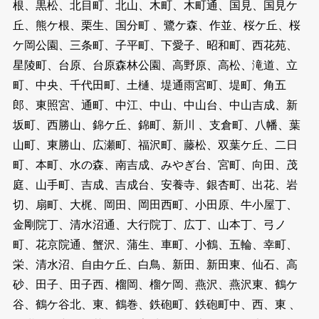
根、黒松、北目町、北山、木町、木町通、国見、国見ケ
丘、熊ケ根、栗生、国分町 、鷺ケ森、作並、桜ケ丘、桜
ケ岡公園、三条町、子平町、下愛子、昭和町、西花苑、
星陵町、台原、台原森林公園、高野原、高松、滝道、立
町、中央、千代田町、土樋、堤通雨宮町、堤町、角五
郎、東照宮、通町、中江、中山、中山台、中山吉成、新
坂町、西勝山、錦ケ丘、錦町、新川 、支倉町、八幡、葉
山町、東勝山、広瀬町、福沢町、藤松、双葉ケ丘、二日
町、本町、水の森、南吉成、みやぎ台、宮町、向田、茂
庭、山手町、吉成、吉成台、安養寺、銀杏町、出花、岩
切、扇町、大梶、岡田、岡田西町、小田原、牛小屋丁、
金剛院丁、清水沼通、大行院丁、広丁、山本丁、弓ノ
町、花京院通、蟹沢、蒲生、車町、小鶴、五輪、幸町、
栄、清水沼、自由ケ丘、白鳥、新田、新田東、仙石、高
砂、田子、田子西、榴岡、榴ケ岡、燕沢、燕沢東、鶴ケ
谷、鶴ケ谷北、東、鶴巻、鉄砲町、鉄砲町中、西、東 、