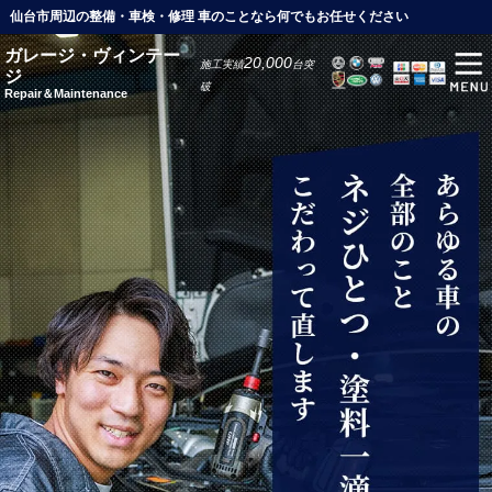
仙台市周辺の整備・車検・修理 車のことなら何でもお任せください
ガレージ・ヴィンテー
20,000
施工実績
台突
ジ
破
Repair＆Maintenance