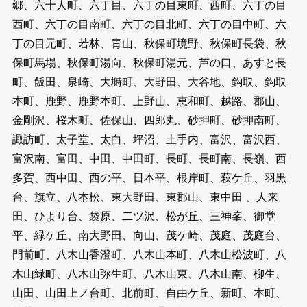
郷、六十人町、六丁目、六丁の目東町、西町、六丁の目
西町、六丁の目南町、六丁の目北町、六丁の目中町、六
丁の目元町、若林、青山、秋保町境野、秋保町長袋、秋
保町馬場、秋保町湯向、秋保町湯元、芦の口、あすと長
町、飯田、泉崎、大塒町、大野田、大谷地、鈎取、鈎取
本町、鹿野、鹿野本町、上野山、恵和町、越路、郡山、
金剛沢、桜木町、佐保山、四郎丸、砂押町、砂押南町、
諏訪町、太子堂、太白、坪沼、土手内、富沢、富沢西、
富沢南、富田、中田、中田町、長町、長町南、長嶺、西
多賀、西中田、西の平、日本平、根岸町、萩ケ丘、羽黒
台、旗立、八本松、東大野田、東郡山、東中田 、人来
田、ひより台、袋原、二ツ沢、松が丘、三神峯、御堂
平、緑ケ丘、南大野田、向山、茂ケ崎、茂庭、茂庭台、
門前町、八木山香澄町、八木山本町、八木山松波町、八
木山緑町、八木山弥生町、八木山東、八木山南、柳生、
山田、山田上ノ台町、北前町、自由ケ丘、新町、本町、