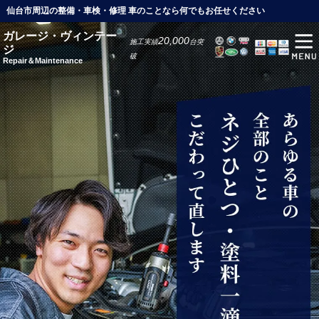
仙台市周辺の整備・車検・修理 車のことなら何でもお任せください
ガレージ・ヴィンテー
20,000
施工実績
台突
ジ
破
Repair＆Maintenance