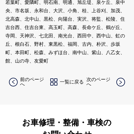
若葉町、愛隣町、明石南、明通、旭丘堤、泉ケ丘、泉中
央、市名坂、永和台、大沢、小角、桂、上谷刈、加茂、
北高森、北中山、黒松、向陽台、実沢、将監、松陵、住
吉台西、住吉台東、高玉町、高森、長命ケ丘、鶴が丘、
寺岡、天神沢、七北田、南光台、西田中、西中山、虹の
丘、根白石、野村、東黒松、福岡、古内、朴沢、歩坂
町、本田町、松森、みずほ台、南中山、紫山、八乙女、
館、山の寺、友愛町
前のページ
次のページ
一覧に戻る
へ
へ
お車修理・整備・車検の