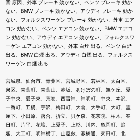
音 原因、外車 ブレーキ 効かない、ベンツ ブレーキ 効か
ない、BMW ブレーキ 効かない、アウディ ブレーキ 効か
ない、フォルクスワーゲン ブレーキ 効かない、外車 エア
コン 効かない、ベンツ エアコン 効かない、BMW エアコ
ン 効かない、アウディ エアコン 効かない、フォルクスワ
ーゲン エアコン 効かない、外車 白煙 出る、ベンツ 白煙
出る、BMW 白煙 出る、アウディ 白煙 出る、フォルクス
ワーゲン 白煙 出る
宮城県、仙台市、青葉区、宮城野区、若林区、太白区、
泉区、青葉町、青葉山、赤坂、あけぼの町、旭ケ丘、愛
子中央、愛子東、荒巻、西雷神、神明町、中央、本沢、
一番町、五橋、芋沢、梅田町、大倉、大手町、大町、霊
屋下、小田原、落合、折立、貝ケ森、花京院、柏木、春
日町、片平、花壇、上愛子、上杉、川内、亀岡町、追
廻、大工町、明神横丁、山屋敷、澱橋通、菊田町、北