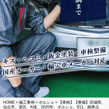
HOME
>
施工事例
>
ポルシェ
>
【車検】【整備】宮城県、
仙台市、泉区、K様、2020年、ポルシェ、911、納車点