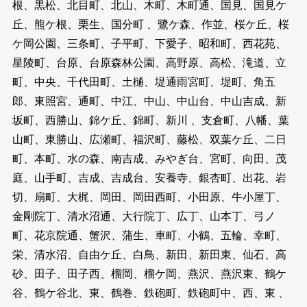
根、黒松、北目町、北山、木町、木町通、国見、国見ケ
丘、熊ケ根、栗生、国分町 、鷺ケ森、作並、桜ケ丘、桜
ケ岡公園、三条町、子平町、下愛子、昭和町、西花苑、
星陵町、台原、台原森林公園、高野原、高松、滝道、立
町、中央、千代田町、土樋、堤通雨宮町、堤町、角五
郎、東照宮、通町、中江、中山、中山台、中山吉成、新
坂町、西勝山、錦ケ丘、錦町、新川 、支倉町、八幡、葉
山町、東勝山、広瀬町、福沢町、藤松、双葉ケ丘、二日
町、本町、水の森、南吉成、みやぎ台、宮町、向田、茂
庭、山手町、吉成、吉成台、安養寺、銀杏町、出花、岩
切、扇町、大梶、岡田、岡田西町、小田原、牛小屋丁、
金剛院丁、清水沼通、大行院丁、広丁、山本丁、弓ノ
町、花京院通、蟹沢、蒲生、車町、小鶴、五輪、幸町、
栄、清水沼、自由ケ丘、白鳥、新田、新田東、仙石、高
砂、田子、田子西、榴岡、榴ケ岡、燕沢、燕沢東、鶴ケ
谷、鶴ケ谷北、東、鶴巻、鉄砲町、鉄砲町中、西、東 、