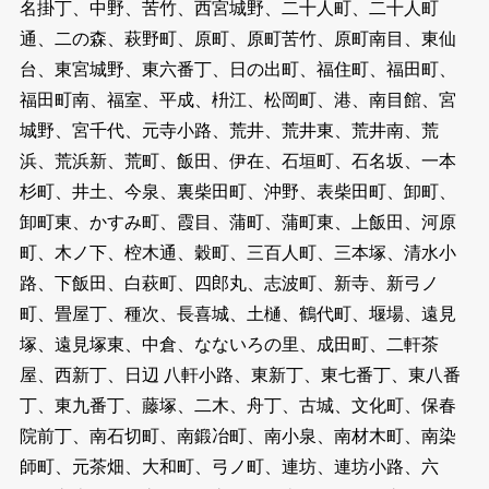
名掛丁、中野、苦竹、西宮城野、二十人町、二十人町
通、二の森、萩野町、原町、原町苦竹、原町南目、東仙
台、東宮城野、東六番丁、日の出町、福住町、福田町、
福田町南、福室、平成、枡江、松岡町、港、南目館、宮
城野、宮千代、元寺小路、荒井、荒井東、荒井南、荒
浜、荒浜新、荒町、飯田、伊在、石垣町、石名坂、一本
杉町、井土、今泉、裏柴田町、沖野、表柴田町、卸町、
卸町東、かすみ町、霞目、蒲町、蒲町東、上飯田、河原
町、木ノ下、椌木通、穀町、三百人町、三本塚、清水小
路、下飯田、白萩町、四郎丸、志波町、新寺、新弓ノ
町、畳屋丁、種次、長喜城、土樋、鶴代町、堰場、遠見
塚、遠見塚東、中倉、なないろの里、成田町、二軒茶
屋、西新丁、日辺 八軒小路、東新丁、東七番丁、東八番
丁、東九番丁、藤塚、二木、舟丁、古城、文化町、保春
院前丁、南石切町、南鍛冶町、南小泉、南材木町、南染
師町、元茶畑、大和町、弓ノ町、連坊、連坊小路、六