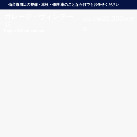
仙台市周辺の整備・車検・修理 車のことなら何でもお任せください
ガレージ・ヴィンテー
20,000
施工実績
台突
ジ
破
Repair＆Maintenance