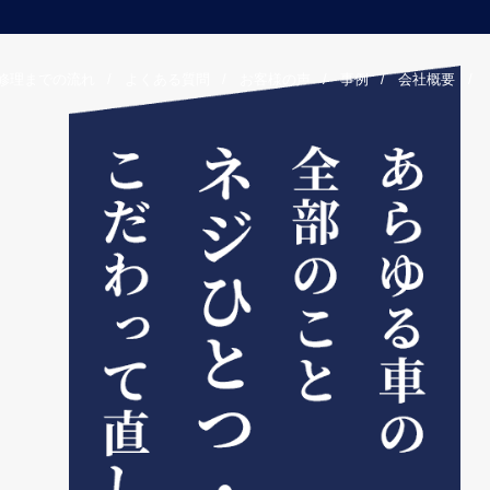
修理までの流れ
/
よくある質問
/
お客様の声
/
事例
/
会社概要
/