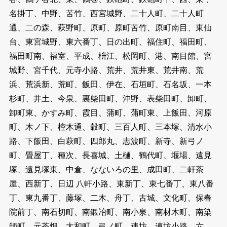
名掛丁、中野、苦竹、西宮城野、二十人町、二十人町
通、二の森、萩野町、原町、原町苦竹、原町南目、東仙
台、東宮城野、東六番丁、日の出町、福住町、福田町、
福田町南、福室、平成、枡江、松岡町、港、南目館、宮
城野、宮千代、元寺小路、荒井、荒井東、荒井南、荒
浜、荒浜新、荒町、飯田、伊在、石垣町、石名坂、一本
杉町、井土、今泉、裏柴田町、沖野、表柴田町、卸町、
卸町東、かすみ町、霞目、蒲町、蒲町東、上飯田、河原
町、木ノ下、椌木通、穀町、三百人町、三本塚、清水小
路、下飯田、白萩町、四郎丸、志波町、新寺、新弓ノ
町、畳屋丁、種次、長喜城、土樋、鶴代町、堰場、遠見
塚、遠見塚東、中倉、なないろの里、成田町、二軒茶
屋、西新丁、日辺 八軒小路、東新丁、東七番丁、東八番
丁、東九番丁、藤塚、二木、舟丁、古城、文化町、保春
院前丁、南石切町、南鍛冶町、南小泉、南材木町、南染
師町、元茶畑、大和町、弓ノ町、連坊、連坊小路、六