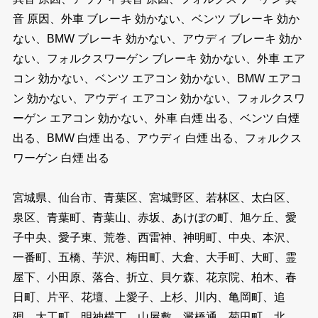
音 原因、外車 ブレーキ 効かない、ベンツ ブレーキ 効か
ない、BMW ブレーキ 効かない、アウディ ブレーキ 効か
ない、フォルクスワーゲン ブレーキ 効かない、外車 エア
コン 効かない、ベンツ エアコン 効かない、BMW エアコ
ン 効かない、アウディ エアコン 効かない、フォルクスワ
ーゲン エアコン 効かない、外車 白煙 出る、ベンツ 白煙
出る、BMW 白煙 出る、アウディ 白煙 出る、フォルクス
ワーゲン 白煙 出る
宮城県、仙台市、青葉区、宮城野区、若林区、太白区、
泉区、青葉町、青葉山、赤坂、あけぼの町、旭ケ丘、愛
子中央、愛子東、荒巻、西雷神、神明町、中央、本沢、
一番町、五橋、芋沢、梅田町、大倉、大手町、大町、霊
屋下、小田原、落合、折立、貝ケ森、花京院、柏木、春
日町、片平、花壇、上愛子、上杉、川内、亀岡町、追
廻、大工町、明神横丁、山屋敷、澱橋通、菊田町、北