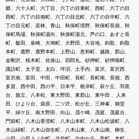
郷、六十人町、六丁目、六丁の目東町、西町、六丁の目
西町、六丁の目南町、六丁の目北町、六丁の目中町、六
丁の目元町、若林、青山、秋保町境野、秋保町長袋、秋
保町馬場、秋保町湯向、秋保町湯元、芦の口、あすと長
町、飯田、泉崎、大塒町、大野田、大谷地、鈎取、鈎取
本町、鹿野、鹿野本町、上野山、恵和町、越路、郡山、
金剛沢、桜木町、佐保山、四郎丸、砂押町、砂押南町、
諏訪町、太子堂、太白、坪沼、土手内、富沢、富沢西、
富沢南、富田、中田、中田町、長町、長町南、長嶺、西
多賀、西中田、西の平、日本平、根岸町、萩ケ丘、羽黒
台、旗立、八本松、東大野田、東郡山、東中田 、人来
田、ひより台、袋原、二ツ沢、松が丘、三神峯、御堂
平、緑ケ丘、南大野田、向山、茂ケ崎、茂庭、茂庭台、
門前町、八木山香澄町、八木山本町、八木山松波町、八
木山緑町、八木山弥生町、八木山東、八木山南、柳生、
山田、山田上ノ台町、北前町、自由ケ丘、新町、本町、