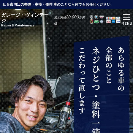
仙台市周辺の整備・車検・修理 車のことなら何でもお任せください
ガレージ・ヴィンテー
20,000
施工実績
台突
ジ
破
Repair＆Maintenance