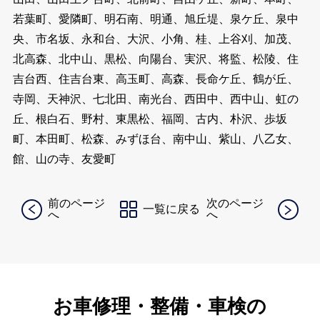
若葉町、愛隣町、明石南、明通、旭丘堤、泉ケ丘、泉中
央、市名坂、永和台、大沢、小角、桂、上谷刈、加茂、
北高森、北中山、黒松、向陽台、実沢、将監、松陵、住
吉台西、住吉台東、高玉町、高森、長命ケ丘、鶴が丘、
寺岡、天神沢、七北田、南光台、西田中、西中山、虹の
丘、根白石、野村、東黒松、福岡、古内、朴沢、歩坂
町、本田町、松森、みずほ台、南中山、紫山、八乙女、
館、山の寺、友愛町
前のページ
次のページ
一覧に戻る
へ
へ
お車修理・整備・車検の