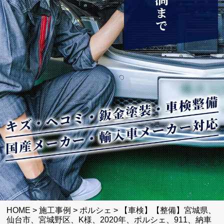
HOME
>
施工事例
>
ポルシェ
>
【車検】【整備】宮城県、
仙台市、宮城野区、K様、2020年、ポルシェ、911、納車