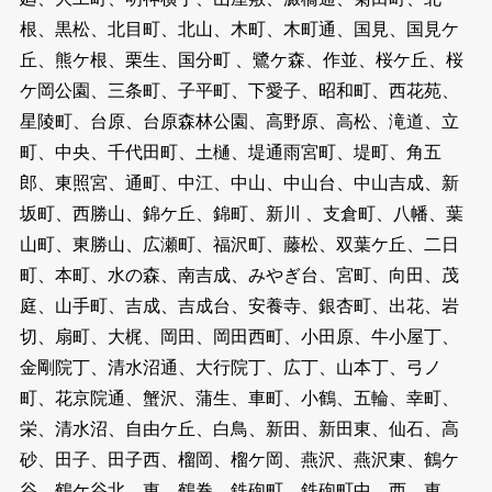
根、黒松、北目町、北山、木町、木町通、国見、国見ケ
丘、熊ケ根、栗生、国分町 、鷺ケ森、作並、桜ケ丘、桜
ケ岡公園、三条町、子平町、下愛子、昭和町、西花苑、
星陵町、台原、台原森林公園、高野原、高松、滝道、立
町、中央、千代田町、土樋、堤通雨宮町、堤町、角五
郎、東照宮、通町、中江、中山、中山台、中山吉成、新
坂町、西勝山、錦ケ丘、錦町、新川 、支倉町、八幡、葉
山町、東勝山、広瀬町、福沢町、藤松、双葉ケ丘、二日
町、本町、水の森、南吉成、みやぎ台、宮町、向田、茂
庭、山手町、吉成、吉成台、安養寺、銀杏町、出花、岩
切、扇町、大梶、岡田、岡田西町、小田原、牛小屋丁、
金剛院丁、清水沼通、大行院丁、広丁、山本丁、弓ノ
町、花京院通、蟹沢、蒲生、車町、小鶴、五輪、幸町、
栄、清水沼、自由ケ丘、白鳥、新田、新田東、仙石、高
砂、田子、田子西、榴岡、榴ケ岡、燕沢、燕沢東、鶴ケ
谷、鶴ケ谷北、東、鶴巻、鉄砲町、鉄砲町中、西、東 、