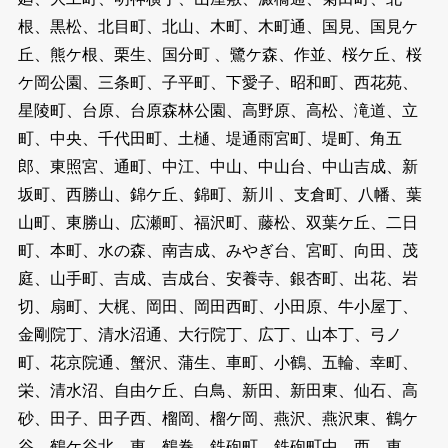
根、黒松、北目町、北山、木町、木町通、国見、国見ケ
丘、熊ケ根、栗生、国分町 、鷺ケ森、作並、桜ケ丘、桜
ケ岡公園、三条町、子平町、下愛子、昭和町、西花苑、
星陵町、台原、台原森林公園、高野原、高松、滝道、立
町、中央、千代田町、土樋、堤通雨宮町、堤町、角五
郎、東照宮、通町、中江、中山、中山台、中山吉成、新
坂町、西勝山、錦ケ丘、錦町、新川 、支倉町、八幡、葉
山町、東勝山、広瀬町、福沢町、藤松、双葉ケ丘、二日
町、本町、水の森、南吉成、みやぎ台、宮町、向田、茂
庭、山手町、吉成、吉成台、安養寺、銀杏町、出花、岩
切、扇町、大梶、岡田、岡田西町、小田原、牛小屋丁、
金剛院丁、清水沼通、大行院丁、広丁、山本丁、弓ノ
町、花京院通、蟹沢、蒲生、車町、小鶴、五輪、幸町、
栄、清水沼、自由ケ丘、白鳥、新田、新田東、仙石、高
砂、田子、田子西、榴岡、榴ケ岡、燕沢、燕沢東、鶴ケ
谷、鶴ケ谷北、東、鶴巻、鉄砲町、鉄砲町中、西、東 、