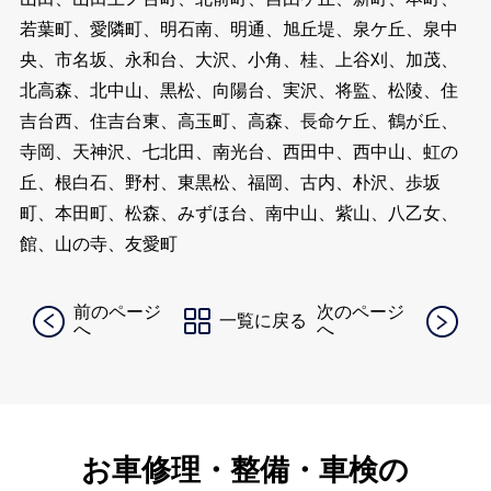
若葉町、愛隣町、明石南、明通、旭丘堤、泉ケ丘、泉中
央、市名坂、永和台、大沢、小角、桂、上谷刈、加茂、
北高森、北中山、黒松、向陽台、実沢、将監、松陵、住
吉台西、住吉台東、高玉町、高森、長命ケ丘、鶴が丘、
寺岡、天神沢、七北田、南光台、西田中、西中山、虹の
丘、根白石、野村、東黒松、福岡、古内、朴沢、歩坂
町、本田町、松森、みずほ台、南中山、紫山、八乙女、
館、山の寺、友愛町
前のページ
次のページ
一覧に戻る
へ
へ
お車修理・整備・車検の