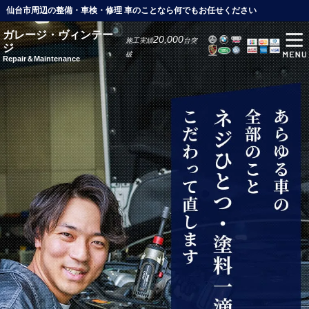
仙台市周辺の整備・車検・修理 車のことなら何でもお任せください
ガレージ・ヴィンテー
20,000
施工実績
台突
ジ
破
Repair＆Maintenance