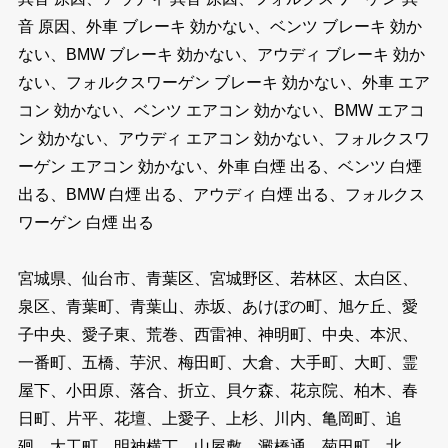
音 原因、外車 ブレーキ 効かない、ベンツ ブレーキ 効か
ない、BMW ブレーキ 効かない、アウディ ブレーキ 効か
ない、フォルクスワーゲン ブレーキ 効かない、外車 エア
コン 効かない、ベンツ エアコン 効かない、BMW エアコ
ン 効かない、アウディ エアコン 効かない、フォルクスワ
ーゲン エアコン 効かない、外車 白煙 出る、ベンツ 白煙
出る、BMW 白煙 出る、アウディ 白煙 出る、フォルクス
ワーゲン 白煙 出る
宮城県、仙台市、青葉区、宮城野区、若林区、太白区、
泉区、青葉町、青葉山、赤坂、あけぼの町、旭ケ丘、愛
子中央、愛子東、荒巻、西雷神、神明町、中央、本沢、
一番町、五橋、芋沢、梅田町、大倉、大手町、大町、霊
屋下、小田原、落合、折立、貝ケ森、花京院、柏木、春
日町、片平、花壇、上愛子、上杉、川内、亀岡町、追
廻、大工町、明神横丁、山屋敷、澱橋通、菊田町、北