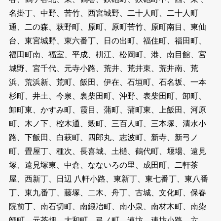
名掛丁、中野、苦竹、西宮城野、二十人町、二十人町
通、二の森、萩野町、原町、原町苦竹、原町南目、東仙
台、東宮城野、東六番丁、日の出町、福住町、福田町、
福田町南、福室、平成、枡江、松岡町、港、南目館、宮
城野、宮千代、元寺小路、荒井、荒井東、荒井南、荒
浜、荒浜新、荒町、飯田、伊在、石垣町、石名坂、一本
杉町、井土、今泉、裏柴田町、沖野、表柴田町、卸町、
卸町東、かすみ町、霞目、蒲町、蒲町東、上飯田、河原
町、木ノ下、椌木通、穀町、三百人町、三本塚、清水小
路、下飯田、白萩町、四郎丸、志波町、新寺、新弓ノ
町、畳屋丁、種次、長喜城、土樋、鶴代町、堰場、遠見
塚、遠見塚東、中倉、なないろの里、成田町、二軒茶
屋、西新丁、日辺 八軒小路、東新丁、東七番丁、東八番
丁、東九番丁、藤塚、二木、舟丁、古城、文化町、保春
院前丁、南石切町、南鍛冶町、南小泉、南材木町、南染
師町、元茶畑、大和町、弓ノ町、連坊、連坊小路、六