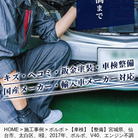
HOME
>
施工事例
>
ボルボ
>
【車検】【整備】宮城県、仙
台市、太白区、I様、2017年、ボルボ、V40、エンジン不調