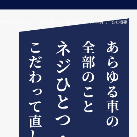
修理までの流れ
/
よくある質問
/
お客様の声
/
事例
/
会社概要
/