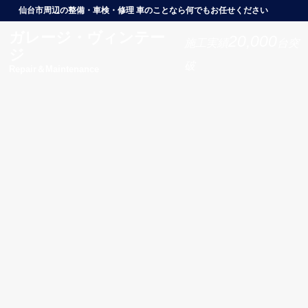
仙台市周辺の整備・車検・修理 車のことなら何でもお任せください
ガレージ・ヴィンテー
20,000
施工実績
台突
ジ
破
Repair＆Maintenance