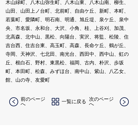
木山緑町、八木山弥生町、八木山東、八木山南、柳生、
山田、山田上ノ台町、北前町、自由ケ丘、新町、本町、
若葉町、愛隣町、明石南、明通、旭丘堤、泉ケ丘、泉中
央、市名坂、永和台、大沢、小角、桂、上谷刈、加茂、
北高森、北中山、黒松、向陽台、実沢、将監、松陵、住
吉台西、住吉台東、高玉町、高森、長命ケ丘、鶴が丘、
寺岡、天神沢、七北田、南光台、西田中、西中山、虹の
丘、根白石、野村、東黒松、福岡、古内、朴沢、歩坂
町、本田町、松森、みずほ台、南中山、紫山、八乙女、
館、山の寺、友愛町
前のページ
次のページ
一覧に戻る
へ
へ