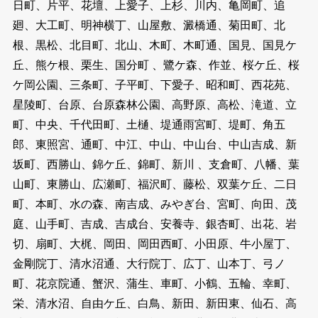
日町、片平、花壇、上愛子、上杉、川内、亀岡町、追
廻、大工町、明神横丁、山屋敷、澱橋通、菊田町、北
根、黒松、北目町、北山、木町、木町通、国見、国見ケ
丘、熊ケ根、栗生、国分町 、鷺ケ森、作並、桜ケ丘、桜
ケ岡公園、三条町、子平町、下愛子、昭和町、西花苑、
星陵町、台原、台原森林公園、高野原、高松、滝道、立
町、中央、千代田町、土樋、堤通雨宮町、堤町、角五
郎、東照宮、通町、中江、中山、中山台、中山吉成、新
坂町、西勝山、錦ケ丘、錦町、新川 、支倉町、八幡、葉
山町、東勝山、広瀬町、福沢町、藤松、双葉ケ丘、二日
町、本町、水の森、南吉成、みやぎ台、宮町、向田、茂
庭、山手町、吉成、吉成台、安養寺、銀杏町、出花、岩
切、扇町、大梶、岡田、岡田西町、小田原、牛小屋丁、
金剛院丁、清水沼通、大行院丁、広丁、山本丁、弓ノ
町、花京院通、蟹沢、蒲生、車町、小鶴、五輪、幸町、
栄、清水沼、自由ケ丘、白鳥、新田、新田東、仙石、高