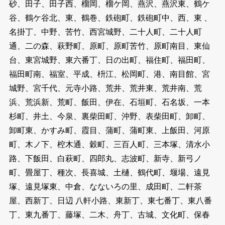
砂、田子、田子西、榴岡、榴ケ岡、燕沢、燕沢東、鶴ケ
谷、鶴ケ谷北、東、鶴巻、鉄砲町、鉄砲町中、西、東 、
名掛丁、中野、苦竹、西宮城野、二十人町、二十人町
通、二の森、萩野町、原町、原町苦竹、原町南目、東仙
台、東宮城野、東六番丁、日の出町、福住町、福田町、
福田町南、福室、平成、枡江、松岡町、港、南目館、宮
城野、宮千代、元寺小路、荒井、荒井東、荒井南、荒
浜、荒浜新、荒町、飯田、伊在、石垣町、石名坂、一本
杉町、井土、今泉、裏柴田町、沖野、表柴田町、卸町、
卸町東、かすみ町、霞目、蒲町、蒲町東、上飯田、河原
町、木ノ下、椌木通、穀町、三百人町、三本塚、清水小
路、下飯田、白萩町、四郎丸、志波町、新寺、新弓ノ
町、畳屋丁、種次、長喜城、土樋、鶴代町、堰場、遠見
塚、遠見塚東、中倉、なないろの里、成田町、二軒茶
屋、西新丁、日辺 八軒小路、東新丁、東七番丁、東八番
丁、東九番丁、藤塚、二木、舟丁、古城、文化町、保春