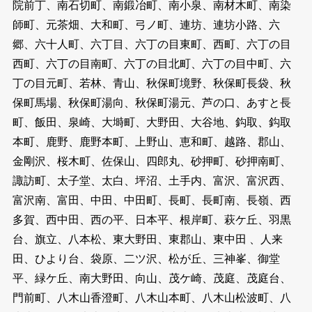
院前丁、南石切町、南鍛冶町、南小泉、南材木町、南染
師町、元茶畑、大和町、弓ノ町、連坊、連坊小路、六
郷、六十人町、六丁目、六丁の目東町、西町、六丁の目
西町、六丁の目南町、六丁の目北町、六丁の目中町、六
丁の目元町、若林、青山、秋保町境野、秋保町長袋、秋
保町馬場、秋保町湯向、秋保町湯元、芦の口、あすと長
町、飯田、泉崎、大塒町、大野田、大谷地、鈎取、鈎取
本町、鹿野、鹿野本町、上野山、恵和町、越路、郡山、
金剛沢、桜木町、佐保山、四郎丸、砂押町、砂押南町、
諏訪町、太子堂、太白、坪沼、土手内、富沢、富沢西、
富沢南、富田、中田、中田町、長町、長町南、長嶺、西
多賀、西中田、西の平、日本平、根岸町、萩ケ丘、羽黒
台、旗立、八本松、東大野田、東郡山、東中田 、人来
田、ひより台、袋原、二ツ沢、松が丘、三神峯、御堂
平、緑ケ丘、南大野田、向山、茂ケ崎、茂庭、茂庭台、
門前町、八木山香澄町、八木山本町、八木山松波町、八