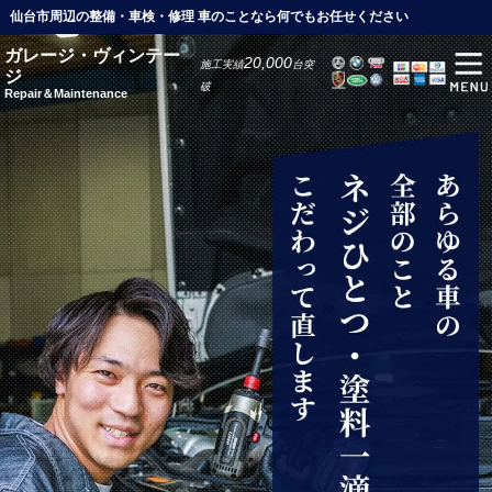
仙台市周辺の整備・車検・修理 車のことなら何でもお任せください
ガレージ・ヴィンテー
20,000
施工実績
台突
ジ
破
Repair＆Maintenance