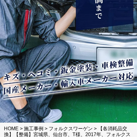
HOME
>
施工事例
>
フォルクスワーゲン
>
【各消耗品交
換】【整備】宮城県、仙台市、T様、2017年、フォルクス