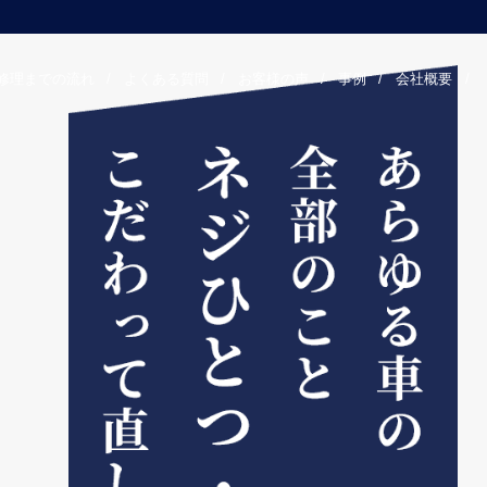
修理までの流れ
/
よくある質問
/
お客様の声
/
事例
/
会社概要
/