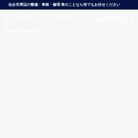
仙台市周辺の整備・車検・修理 車のことなら何でもお任せください
ガレージ・ヴィンテー
20,000
施工実績
台突
ジ
破
Repair＆Maintenance