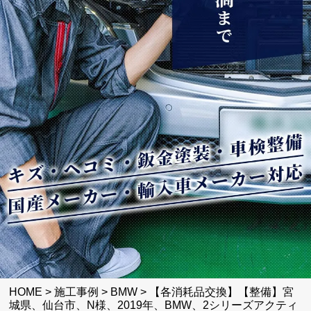
HOME
>
施工事例
>
BMW
>
【各消耗品交換】【整備】宮
城県、仙台市、N様、2019年、BMW、2シリーズアクティ