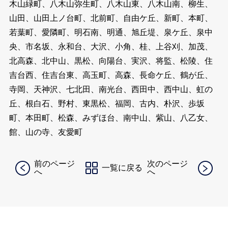
木山緑町、八木山弥生町、八木山東、八木山南、柳生、
山田、山田上ノ台町、北前町、自由ケ丘、新町、本町、
若葉町、愛隣町、明石南、明通、旭丘堤、泉ケ丘、泉中
央、市名坂、永和台、大沢、小角、桂、上谷刈、加茂、
北高森、北中山、黒松、向陽台、実沢、将監、松陵、住
吉台西、住吉台東、高玉町、高森、長命ケ丘、鶴が丘、
寺岡、天神沢、七北田、南光台、西田中、西中山、虹の
丘、根白石、野村、東黒松、福岡、古内、朴沢、歩坂
町、本田町、松森、みずほ台、南中山、紫山、八乙女、
館、山の寺、友愛町
前のページ
次のページ
一覧に戻る
へ
へ