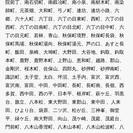
院前丁、南石切町、南鍛冶町、南小泉、南材木町、南染
師町、元茶畑、大和町、弓ノ町、連坊、連坊小路、六
郷、六十人町、六丁目、六丁の目東町、西町、六丁の目
西町、六丁の目南町、六丁の目北町、六丁の目中町、六
丁の目元町、若林、青山、秋保町境野、秋保町長袋、秋
保町馬場、秋保町湯向、秋保町湯元、芦の口、あすと長
町、飯田、泉崎、大塒町、大野田、大谷地、鈎取、鈎取
本町、鹿野、鹿野本町、上野山、恵和町、越路、郡山、
金剛沢、桜木町、佐保山、四郎丸、砂押町、砂押南町、
諏訪町、太子堂、太白、坪沼、土手内、富沢、富沢西、
富沢南、富田、中田、中田町、長町、長町南、長嶺、西
多賀、西中田、西の平、日本平、根岸町、萩ケ丘、羽黒
台、旗立、八本松、東大野田、東郡山、東中田 、人来
田、ひより台、袋原、二ツ沢、松が丘、三神峯、御堂
平、緑ケ丘、南大野田、向山、茂ケ崎、茂庭、茂庭台、
門前町、八木山香澄町、八木山本町、八木山松波町、八