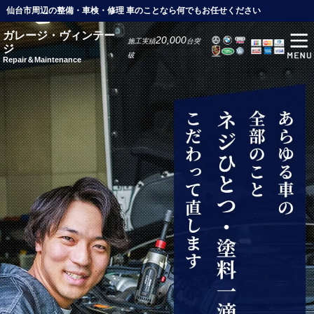
仙台市周辺の整備・車検・修理 車のことなら何でもお任せください
ガレージ・ヴィンテー
20,000
施工実績
台突
ジ
破
Repair＆Maintenance