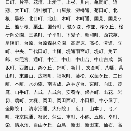
日町、片平、花壇、上愛子、上杉、川内、亀岡町、追
廻、大工町、明神横丁、山屋敷、澱橋通、菊田町、北
根、黒松、北目町、北山、木町、木町通、国見、国見ケ
丘、熊ケ根、栗生、国分町 、鷺ケ森、作並、桜ケ丘、桜
ケ岡公園、三条町、子平町、下愛子、昭和町、西花苑、
星陵町、台原、台原森林公園、高野原、高松、滝道、立
町、中央、千代田町、土樋、堤通雨宮町、堤町、角五
郎、東照宮、通町、中江、中山、中山台、中山吉成、新
坂町、西勝山、錦ケ丘、錦町、新川 、支倉町、八幡、葉
山町、東勝山、広瀬町、福沢町、藤松、双葉ケ丘、二日
町、本町、水の森、南吉成、みやぎ台、宮町、向田、茂
庭、山手町、吉成、吉成台、安養寺、銀杏町、出花、岩
切、扇町、大梶、岡田、岡田西町、小田原、牛小屋丁、
金剛院丁、清水沼通、大行院丁、広丁、山本丁、弓ノ
町、花京院通、蟹沢、蒲生、車町、小鶴、五輪、幸町、
栄、清水沼、自由ケ丘、白鳥、新田、新田東、仙石、高