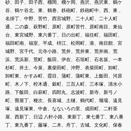
砂、田子、田子西、榴岡、榴ケ岡、燕沢、燕沢東、鶴ケ
谷、鶴ケ谷北、東、鶴巻、鉄砲町、鉄砲町中、西、東 、
名掛丁、中野、苦竹、西宮城野、二十人町、二十人町
通、二の森、萩野町、原町、原町苦竹、原町南目、東仙
台、東宮城野、東六番丁、日の出町、福住町、福田町、
福田町南、福室、平成、枡江、松岡町、港、南目館、宮
城野、宮千代、元寺小路、荒井、荒井東、荒井南、荒
浜、荒浜新、荒町、飯田、伊在、石垣町、石名坂、一本
杉町、井土、今泉、裏柴田町、沖野、表柴田町、卸町、
卸町東、かすみ町、霞目、蒲町、蒲町東、上飯田、河原
町、木ノ下、椌木通、穀町、三百人町、三本塚、清水小
路、下飯田、白萩町、四郎丸、志波町、新寺、新弓ノ
町、畳屋丁、種次、長喜城、土樋、鶴代町、堰場、遠見
塚、遠見塚東、中倉、なないろの里、成田町、二軒茶
屋、西新丁、日辺 八軒小路、東新丁、東七番丁、東八番
丁、東九番丁、藤塚、二木、舟丁、古城、文化町、保春