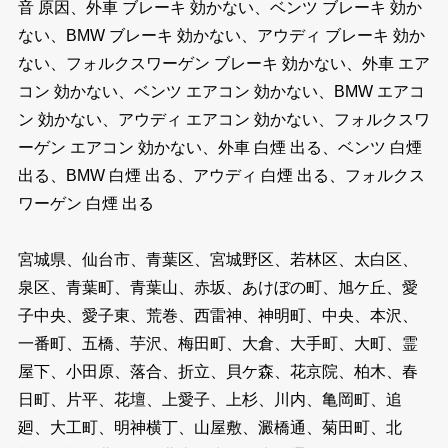
音 原因、外車 ブレーキ 効かない、ベンツ ブレーキ 効か
ない、BMW ブレーキ 効かない、アウディ ブレーキ 効か
ない、フォルクスワーゲン ブレーキ 効かない、外車 エア
コン 効かない、ベンツ エアコン 効かない、BMW エアコ
ン 効かない、アウディ エアコン 効かない、フォルクスワ
ーゲン エアコン 効かない、外車 白煙 出る、ベンツ 白煙
出る、BMW 白煙 出る、アウディ 白煙 出る、フォルクス
ワーゲン 白煙 出る
宮城県、仙台市、青葉区、宮城野区、若林区、太白区、
泉区、青葉町、青葉山、赤坂、あけぼの町、旭ケ丘、愛
子中央、愛子東、荒巻、西雷神、神明町、中央、本沢、
一番町、五橋、芋沢、梅田町、大倉、大手町、大町、霊
屋下、小田原、落合、折立、貝ケ森、花京院、柏木、春
日町、片平、花壇、上愛子、上杉、川内、亀岡町、追
廻、大工町、明神横丁、山屋敷、澱橋通、菊田町、北