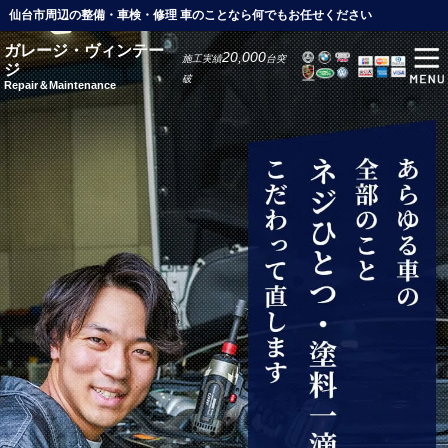
仙台市周辺の整備・車検・修理 車のことなら何でもお任せください
ガレージ・ヴィンテー
20,000
施工実績
台突
ジ
破
Repair＆Maintenance