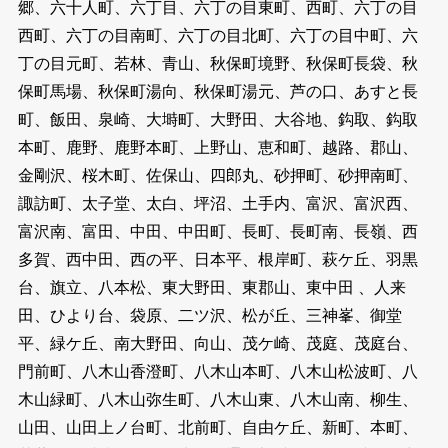
郷、六十人町、六丁目、六丁の目東町、西町、六丁の目
西町、六丁の目南町、六丁の目北町、六丁の目中町、六
丁の目元町、若林、青山、秋保町境野、秋保町長袋、秋
保町馬場、秋保町湯向、秋保町湯元、芦の口、あすと長
町、飯田、泉崎、大塒町、大野田、大谷地、鈎取、鈎取
本町、鹿野、鹿野本町、上野山、恵和町、越路、郡山、
金剛沢、桜木町、佐保山、四郎丸、砂押町、砂押南町、
諏訪町、太子堂、太白、坪沼、土手内、富沢、富沢西、
富沢南、富田、中田、中田町、長町、長町南、長嶺、西
多賀、西中田、西の平、日本平、根岸町、萩ケ丘、羽黒
台、旗立、八本松、東大野田、東郡山、東中田 、人来
田、ひより台、袋原、二ツ沢、松が丘、三神峯、御堂
平、緑ケ丘、南大野田、向山、茂ケ崎、茂庭、茂庭台、
門前町、八木山香澄町、八木山本町、八木山松波町、八
木山緑町、八木山弥生町、八木山東、八木山南、柳生、
山田、山田上ノ台町、北前町、自由ケ丘、新町、本町、