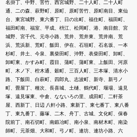
名掛丁、中野、苦竹、西宮城野、二十人町、二十人町
通、二の森、萩野町、原町、原町苦竹、原町南目、東仙
台、東宮城野、東六番丁、日の出町、福住町、福田町、
福田町南、福室、平成、枡江、松岡町、港、南目館、宮
城野、宮千代、元寺小路、荒井、荒井東、荒井南、荒
浜、荒浜新、荒町、飯田、伊在、石垣町、石名坂、一本
杉町、井土、今泉、裏柴田町、沖野、表柴田町、卸町、
卸町東、かすみ町、霞目、蒲町、蒲町東、上飯田、河原
町、木ノ下、椌木通、穀町、三百人町、三本塚、清水小
路、下飯田、白萩町、四郎丸、志波町、新寺、新弓ノ
町、畳屋丁、種次、長喜城、土樋、鶴代町、堰場、遠見
塚、遠見塚東、中倉、なないろの里、成田町、二軒茶
屋、西新丁、日辺 八軒小路、東新丁、東七番丁、東八番
丁、東九番丁、藤塚、二木、舟丁、古城、文化町、保春
院前丁、南石切町、南鍛冶町、南小泉、南材木町、南染
師町、元茶畑、大和町、弓ノ町、連坊、連坊小路、六