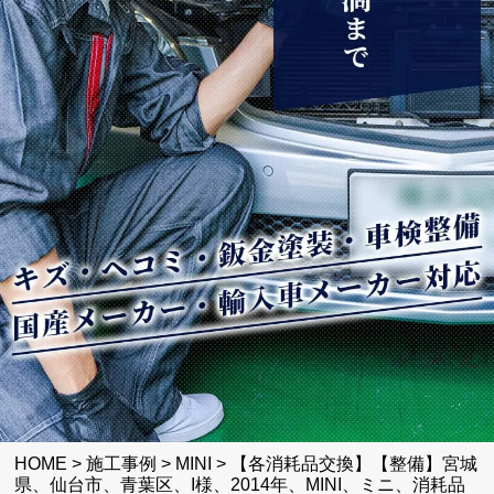
HOME
>
施工事例
>
MINI
>
【各消耗品交換】【整備】宮城
県、仙台市、青葉区、I様、2014年、MINI、ミニ、消耗品