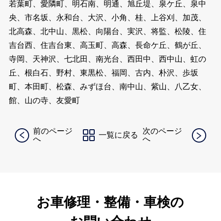
若葉町、愛隣町、明石南、明通、旭丘堤、泉ケ丘、泉中
央、市名坂、永和台、大沢、小角、桂、上谷刈、加茂、
北高森、北中山、黒松、向陽台、実沢、将監、松陵、住
吉台西、住吉台東、高玉町、高森、長命ケ丘、鶴が丘、
寺岡、天神沢、七北田、南光台、西田中、西中山、虹の
丘、根白石、野村、東黒松、福岡、古内、朴沢、歩坂
町、本田町、松森、みずほ台、南中山、紫山、八乙女、
館、山の寺、友愛町
前のページ
次のページ
一覧に戻る
へ
へ
お車修理・整備・車検の