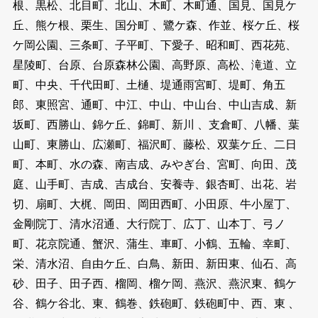
根、黒松、北目町、北山、木町、木町通、国見、国見ケ
丘、熊ケ根、栗生、国分町 、鷺ケ森、作並、桜ケ丘、桜
ケ岡公園、三条町、子平町、下愛子、昭和町、西花苑、
星陵町、台原、台原森林公園、高野原、高松、滝道、立
町、中央、千代田町、土樋、堤通雨宮町、堤町、角五
郎、東照宮、通町、中江、中山、中山台、中山吉成、新
坂町、西勝山、錦ケ丘、錦町、新川 、支倉町、八幡、葉
山町、東勝山、広瀬町、福沢町、藤松、双葉ケ丘、二日
町、本町、水の森、南吉成、みやぎ台、宮町、向田、茂
庭、山手町、吉成、吉成台、安養寺、銀杏町、出花、岩
切、扇町、大梶、岡田、岡田西町、小田原、牛小屋丁、
金剛院丁、清水沼通、大行院丁、広丁、山本丁、弓ノ
町、花京院通、蟹沢、蒲生、車町、小鶴、五輪、幸町、
栄、清水沼、自由ケ丘、白鳥、新田、新田東、仙石、高
砂、田子、田子西、榴岡、榴ケ岡、燕沢、燕沢東、鶴ケ
谷、鶴ケ谷北、東、鶴巻、鉄砲町、鉄砲町中、西、東 、