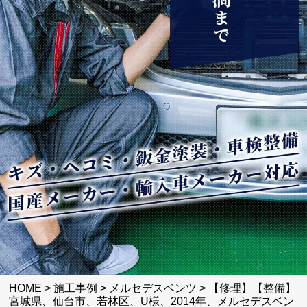
HOME
>
施工事例
>
メルセデスベンツ
>
【修理】【整備】
宮城県、仙台市、若林区、U様、2014年、メルセデスベン