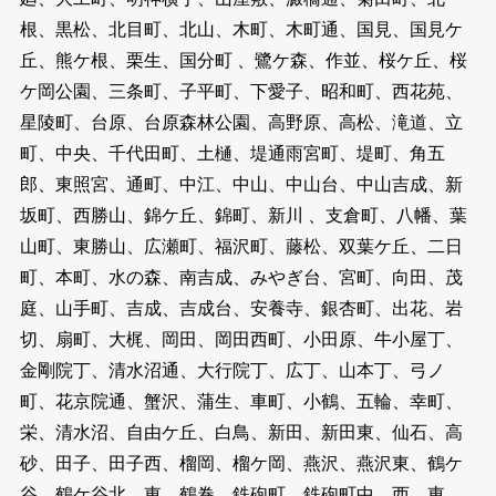
根、黒松、北目町、北山、木町、木町通、国見、国見ケ
丘、熊ケ根、栗生、国分町 、鷺ケ森、作並、桜ケ丘、桜
ケ岡公園、三条町、子平町、下愛子、昭和町、西花苑、
星陵町、台原、台原森林公園、高野原、高松、滝道、立
町、中央、千代田町、土樋、堤通雨宮町、堤町、角五
郎、東照宮、通町、中江、中山、中山台、中山吉成、新
坂町、西勝山、錦ケ丘、錦町、新川 、支倉町、八幡、葉
山町、東勝山、広瀬町、福沢町、藤松、双葉ケ丘、二日
町、本町、水の森、南吉成、みやぎ台、宮町、向田、茂
庭、山手町、吉成、吉成台、安養寺、銀杏町、出花、岩
切、扇町、大梶、岡田、岡田西町、小田原、牛小屋丁、
金剛院丁、清水沼通、大行院丁、広丁、山本丁、弓ノ
町、花京院通、蟹沢、蒲生、車町、小鶴、五輪、幸町、
栄、清水沼、自由ケ丘、白鳥、新田、新田東、仙石、高
砂、田子、田子西、榴岡、榴ケ岡、燕沢、燕沢東、鶴ケ
谷、鶴ケ谷北、東、鶴巻、鉄砲町、鉄砲町中、西、東 、