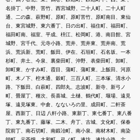
名掛丁、中野、苦竹、西宮城野、二十人町、二十人町
通、二の森、萩野町、原町、原町苦竹、原町南目、東仙
台、東宮城野、東六番丁、日の出町、福住町、福田町、
福田町南、福室、平成、枡江、松岡町、港、南目館、宮
城野、宮千代、元寺小路、荒井、荒井東、荒井南、荒
浜、荒浜新、荒町、飯田、伊在、石垣町、石名坂、一本
杉町、井土、今泉、裏柴田町、沖野、表柴田町、卸町、
卸町東、かすみ町、霞目、蒲町、蒲町東、上飯田、河原
町、木ノ下、椌木通、穀町、三百人町、三本塚、清水小
路、下飯田、白萩町、四郎丸、志波町、新寺、新弓ノ
町、畳屋丁、種次、長喜城、土樋、鶴代町、堰場、遠見
塚、遠見塚東、中倉、なないろの里、成田町、二軒茶
屋、西新丁、日辺 八軒小路、東新丁、東七番丁、東八番
丁、東九番丁、藤塚、二木、舟丁、古城、文化町、保春
院前丁、南石切町、南鍛冶町、南小泉、南材木町、南染
師町、元茶畑、大和町、弓ノ町、連坊、連坊小路、六