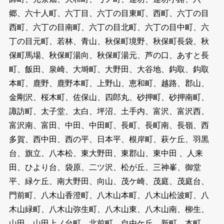
郷、六十人町、六丁目、六丁の目東町、西町、六丁の目
西町、六丁の目南町、六丁の目北町、六丁の目中町、六
丁の目元町、若林、青山、秋保町境野、秋保町長袋、秋
保町馬場、秋保町湯向、秋保町湯元、芦の口、あすと長
町、飯田、泉崎、大塒町、大野田、大谷地、鈎取、鈎取
本町、鹿野、鹿野本町、上野山、恵和町、越路、郡山、
金剛沢、桜木町、佐保山、四郎丸、砂押町、砂押南町、
諏訪町、太子堂、太白、坪沼、土手内、富沢、富沢西、
富沢南、富田、中田、中田町、長町、長町南、長嶺、西
多賀、西中田、西の平、日本平、根岸町、萩ケ丘、羽黒
台、旗立、八本松、東大野田、東郡山、東中田 、人来
田、ひより台、袋原、二ツ沢、松が丘、三神峯、御堂
平、緑ケ丘、南大野田、向山、茂ケ崎、茂庭、茂庭台、
門前町、八木山香澄町、八木山本町、八木山松波町、八
木山緑町、八木山弥生町、八木山東、八木山南、柳生、
山田、山田上ノ台町、北前町、自由ケ丘、新町、本町、