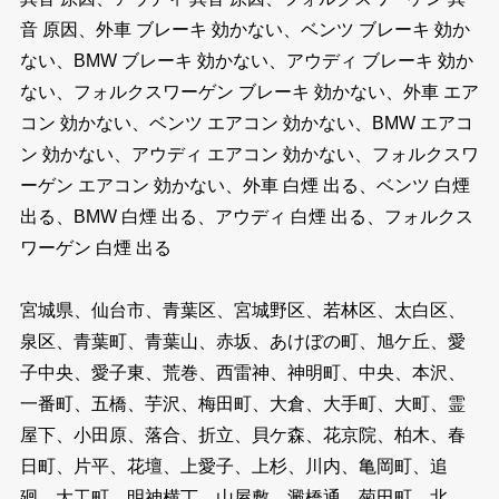
音 原因、外車 ブレーキ 効かない、ベンツ ブレーキ 効か
ない、BMW ブレーキ 効かない、アウディ ブレーキ 効か
ない、フォルクスワーゲン ブレーキ 効かない、外車 エア
コン 効かない、ベンツ エアコン 効かない、BMW エアコ
ン 効かない、アウディ エアコン 効かない、フォルクスワ
ーゲン エアコン 効かない、外車 白煙 出る、ベンツ 白煙
出る、BMW 白煙 出る、アウディ 白煙 出る、フォルクス
ワーゲン 白煙 出る
宮城県、仙台市、青葉区、宮城野区、若林区、太白区、
泉区、青葉町、青葉山、赤坂、あけぼの町、旭ケ丘、愛
子中央、愛子東、荒巻、西雷神、神明町、中央、本沢、
一番町、五橋、芋沢、梅田町、大倉、大手町、大町、霊
屋下、小田原、落合、折立、貝ケ森、花京院、柏木、春
日町、片平、花壇、上愛子、上杉、川内、亀岡町、追
廻、大工町、明神横丁、山屋敷、澱橋通、菊田町、北