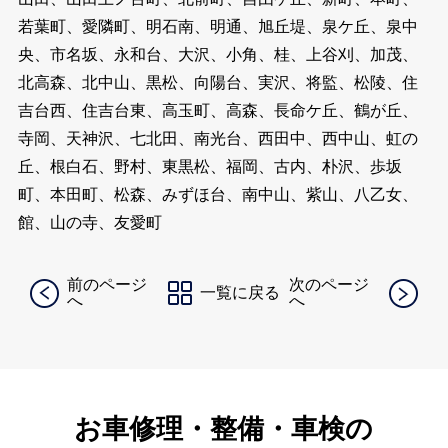
若葉町、愛隣町、明石南、明通、旭丘堤、泉ケ丘、泉中
央、市名坂、永和台、大沢、小角、桂、上谷刈、加茂、
北高森、北中山、黒松、向陽台、実沢、将監、松陵、住
吉台西、住吉台東、高玉町、高森、長命ケ丘、鶴が丘、
寺岡、天神沢、七北田、南光台、西田中、西中山、虹の
丘、根白石、野村、東黒松、福岡、古内、朴沢、歩坂
町、本田町、松森、みずほ台、南中山、紫山、八乙女、
館、山の寺、友愛町
前のページ
次のページ
一覧に戻る
へ
へ
お車修理・整備・車検の