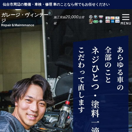
仙台市周辺の整備・車検・修理 車のことなら何でもお任せください
ガレージ・ヴィンテー
20,000
施工実績
台突
ジ
破
Repair＆Maintenance