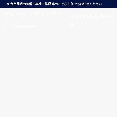
仙台市周辺の整備・車検・修理 車のことなら何でもお任せください
ガレージ・ヴィンテー
20,000
施工実績
台突
ジ
破
Repair＆Maintenance