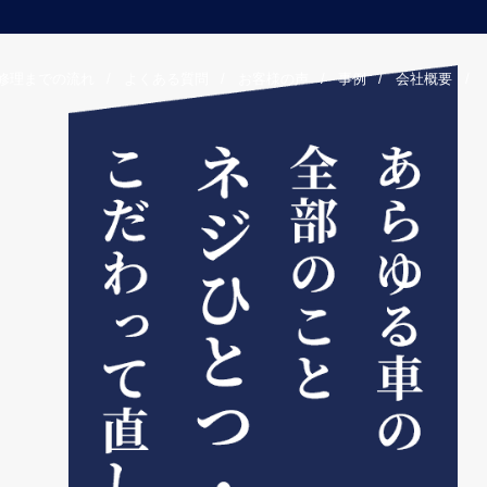
修理までの流れ
/
よくある質問
/
お客様の声
/
事例
/
会社概要
/