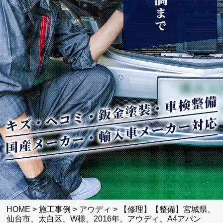
HOME
>
施工事例
>
アウディ
>
【修理】【整備】宮城県、
仙台市、太白区、W様、2016年、アウディ、A4アバン