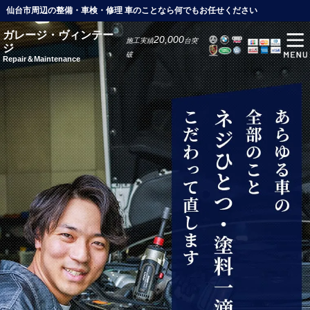
仙台市周辺の整備・車検・修理 車のことなら何でもお任せください
ガレージ・ヴィンテー
20,000
施工実績
台突
ジ
破
Repair＆Maintenance