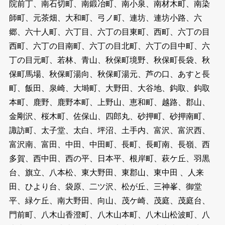
院前丁、南石切町、南鍛冶町、南小泉、南材木町、南染
師町、元茶畑、大和町、弓ノ町、連坊、連坊小路、六
郷、六十人町、六丁目、六丁の目東町、西町、六丁の目
西町、六丁の目南町、六丁の目北町、六丁の目中町、六
丁の目元町、若林、青山、秋保町境野、秋保町長袋、秋
保町馬場、秋保町湯向、秋保町湯元、芦の口、あすと長
町、飯田、泉崎、大塒町、大野田、大谷地、鈎取、鈎取
本町、鹿野、鹿野本町、上野山、恵和町、越路、郡山、
金剛沢、桜木町、佐保山、四郎丸、砂押町、砂押南町、
諏訪町、太子堂、太白、坪沼、土手内、富沢、富沢西、
富沢南、富田、中田、中田町、長町、長町南、長嶺、西
多賀、西中田、西の平、日本平、根岸町、萩ケ丘、羽黒
台、旗立、八本松、東大野田、東郡山、東中田 、人来
田、ひより台、袋原、二ツ沢、松が丘、三神峯、御堂
平、緑ケ丘、南大野田、向山、茂ケ崎、茂庭、茂庭台、
門前町、八木山香澄町、八木山本町、八木山松波町、八