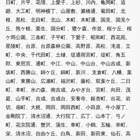
日町、片平、花壇、上愛子、上杉、川内、亀岡町、追
廻、大工町、明神横丁、山屋敷、澱橋通、菊田町、北
根、黒松、北目町、北山、木町、木町通、国見、国見ケ
丘、熊ケ根、栗生、国分町 、鷺ケ森、作並、桜ケ丘、桜
ケ岡公園、三条町、子平町、下愛子、昭和町、西花苑、
星陵町、台原、台原森林公園、高野原、高松、滝道、立
町、中央、千代田町、土樋、堤通雨宮町、堤町、角五
郎、東照宮、通町、中江、中山、中山台、中山吉成、新
坂町、西勝山、錦ケ丘、錦町、新川 、支倉町、八幡、葉
山町、東勝山、広瀬町、福沢町、藤松、双葉ケ丘、二日
町、本町、水の森、南吉成、みやぎ台、宮町、向田、茂
庭、山手町、吉成、吉成台、安養寺、銀杏町、出花、岩
切、扇町、大梶、岡田、岡田西町、小田原、牛小屋丁、
金剛院丁、清水沼通、大行院丁、広丁、山本丁、弓ノ
町、花京院通、蟹沢、蒲生、車町、小鶴、五輪、幸町、
栄、清水沼、自由ケ丘、白鳥、新田、新田東、仙石、高