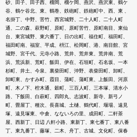
砂、田子、田子西、榴岡、榴ケ岡、燕沢、燕沢東、鶴ケ
谷、鶴ケ谷北、東、鶴巻、鉄砲町、鉄砲町中、西、東 、
名掛丁、中野、苦竹、西宮城野、二十人町、二十人町
通、二の森、萩野町、原町、原町苦竹、原町南目、東仙
台、東宮城野、東六番丁、日の出町、福住町、福田町、
福田町南、福室、平成、枡江、松岡町、港、南目館、宮
城野、宮千代、元寺小路、荒井、荒井東、荒井南、荒
浜、荒浜新、荒町、飯田、伊在、石垣町、石名坂、一本
杉町、井土、今泉、裏柴田町、沖野、表柴田町、卸町、
卸町東、かすみ町、霞目、蒲町、蒲町東、上飯田、河原
町、木ノ下、椌木通、穀町、三百人町、三本塚、清水小
路、下飯田、白萩町、四郎丸、志波町、新寺、新弓ノ
町、畳屋丁、種次、長喜城、土樋、鶴代町、堰場、遠見
塚、遠見塚東、中倉、なないろの里、成田町、二軒茶
屋、西新丁、日辺 八軒小路、東新丁、東七番丁、東八番
丁、東九番丁、藤塚、二木、舟丁、古城、文化町、保春