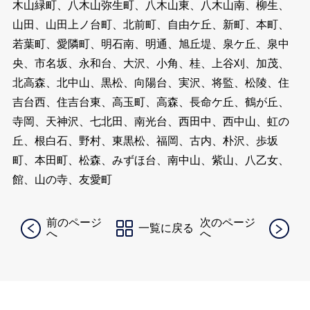
木山緑町、八木山弥生町、八木山東、八木山南、柳生、
山田、山田上ノ台町、北前町、自由ケ丘、新町、本町、
若葉町、愛隣町、明石南、明通、旭丘堤、泉ケ丘、泉中
央、市名坂、永和台、大沢、小角、桂、上谷刈、加茂、
北高森、北中山、黒松、向陽台、実沢、将監、松陵、住
吉台西、住吉台東、高玉町、高森、長命ケ丘、鶴が丘、
寺岡、天神沢、七北田、南光台、西田中、西中山、虹の
丘、根白石、野村、東黒松、福岡、古内、朴沢、歩坂
町、本田町、松森、みずほ台、南中山、紫山、八乙女、
館、山の寺、友愛町
前のページ
次のページ
一覧に戻る
へ
へ