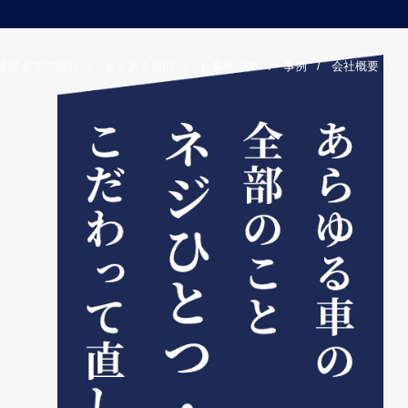
修理までの流れ
/
よくある質問
/
お客様の声
/
事例
/
会社概要
/