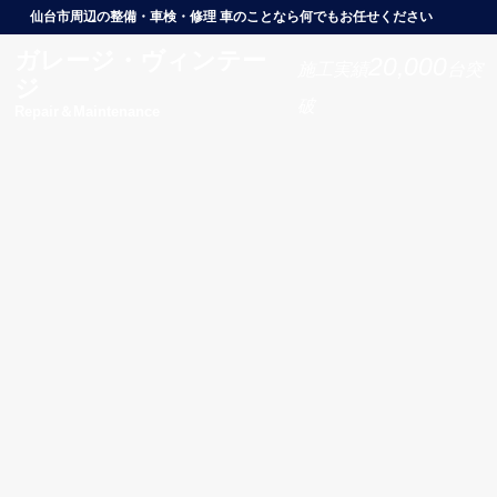
仙台市周辺の整備・車検・修理 車のことなら何でもお任せください
ガレージ・ヴィンテー
20,000
施工実績
台突
ジ
破
Repair＆Maintenance