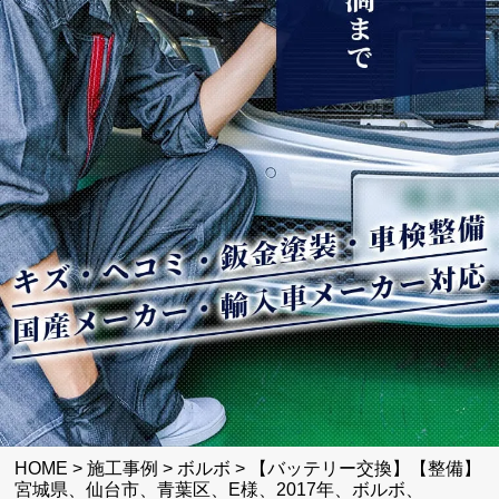
HOME
>
施工事例
>
ボルボ
>
【バッテリー交換】【整備】
宮城県、仙台市、青葉区、E様、2017年、ボルボ、