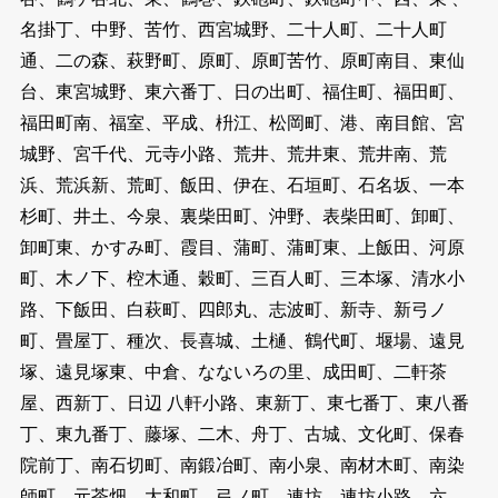
名掛丁、中野、苦竹、西宮城野、二十人町、二十人町
通、二の森、萩野町、原町、原町苦竹、原町南目、東仙
台、東宮城野、東六番丁、日の出町、福住町、福田町、
福田町南、福室、平成、枡江、松岡町、港、南目館、宮
城野、宮千代、元寺小路、荒井、荒井東、荒井南、荒
浜、荒浜新、荒町、飯田、伊在、石垣町、石名坂、一本
杉町、井土、今泉、裏柴田町、沖野、表柴田町、卸町、
卸町東、かすみ町、霞目、蒲町、蒲町東、上飯田、河原
町、木ノ下、椌木通、穀町、三百人町、三本塚、清水小
路、下飯田、白萩町、四郎丸、志波町、新寺、新弓ノ
町、畳屋丁、種次、長喜城、土樋、鶴代町、堰場、遠見
塚、遠見塚東、中倉、なないろの里、成田町、二軒茶
屋、西新丁、日辺 八軒小路、東新丁、東七番丁、東八番
丁、東九番丁、藤塚、二木、舟丁、古城、文化町、保春
院前丁、南石切町、南鍛冶町、南小泉、南材木町、南染
師町、元茶畑、大和町、弓ノ町、連坊、連坊小路、六