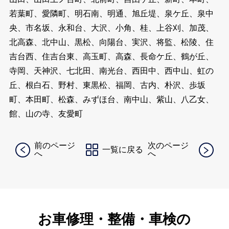
若葉町、愛隣町、明石南、明通、旭丘堤、泉ケ丘、泉中
央、市名坂、永和台、大沢、小角、桂、上谷刈、加茂、
北高森、北中山、黒松、向陽台、実沢、将監、松陵、住
吉台西、住吉台東、高玉町、高森、長命ケ丘、鶴が丘、
寺岡、天神沢、七北田、南光台、西田中、西中山、虹の
丘、根白石、野村、東黒松、福岡、古内、朴沢、歩坂
町、本田町、松森、みずほ台、南中山、紫山、八乙女、
館、山の寺、友愛町
前のページ
次のページ
一覧に戻る
へ
へ
お車修理・整備・車検の