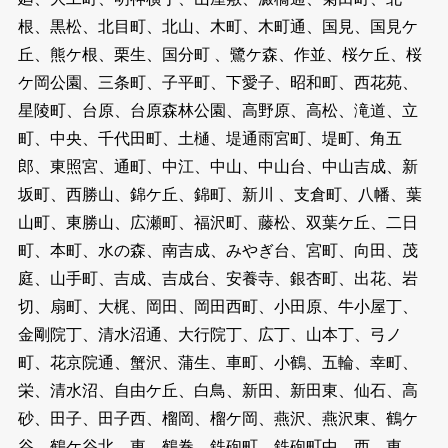
根、黒松、北目町、北山、木町、木町通、国見、国見ケ
丘、熊ケ根、栗生、国分町 、鷺ケ森、作並、桜ケ丘、桜
ケ岡公園、三条町、子平町、下愛子、昭和町、西花苑、
星陵町、台原、台原森林公園、高野原、高松、滝道、立
町、中央、千代田町、土樋、堤通雨宮町、堤町、角五
郎、東照宮、通町、中江、中山、中山台、中山吉成、新
坂町、西勝山、錦ケ丘、錦町、新川 、支倉町、八幡、葉
山町、東勝山、広瀬町、福沢町、藤松、双葉ケ丘、二日
町、本町、水の森、南吉成、みやぎ台、宮町、向田、茂
庭、山手町、吉成、吉成台、安養寺、銀杏町、出花、岩
切、扇町、大梶、岡田、岡田西町、小田原、牛小屋丁、
金剛院丁、清水沼通、大行院丁、広丁、山本丁、弓ノ
町、花京院通、蟹沢、蒲生、車町、小鶴、五輪、幸町、
栄、清水沼、自由ケ丘、白鳥、新田、新田東、仙石、高
砂、田子、田子西、榴岡、榴ケ岡、燕沢、燕沢東、鶴ケ
谷、鶴ケ谷北、東、鶴巻、鉄砲町、鉄砲町中、西、東 、