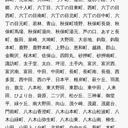
郷、六十人町、六丁目、六丁の目東町、西町、六丁の目
西町、六丁の目南町、六丁の目北町、六丁の目中町、六
丁の目元町、若林、青山、秋保町境野、秋保町長袋、秋
保町馬場、秋保町湯向、秋保町湯元、芦の口、あすと長
町、飯田、泉崎、大塒町、大野田、大谷地、鈎取、鈎取
本町、鹿野、鹿野本町、上野山、恵和町、越路、郡山、
金剛沢、桜木町、佐保山、四郎丸、砂押町、砂押南町、
諏訪町、太子堂、太白、坪沼、土手内、富沢、富沢西、
富沢南、富田、中田、中田町、長町、長町南、長嶺、西
多賀、西中田、西の平、日本平、根岸町、萩ケ丘、羽黒
台、旗立、八本松、東大野田、東郡山、東中田 、人来
田、ひより台、袋原、二ツ沢、松が丘、三神峯、御堂
平、緑ケ丘、南大野田、向山、茂ケ崎、茂庭、茂庭台、
門前町、八木山香澄町、八木山本町、八木山松波町、八
木山緑町、八木山弥生町、八木山東、八木山南、柳生、
山田、山田上ノ台町、北前町、自由ケ丘、新町、本町、