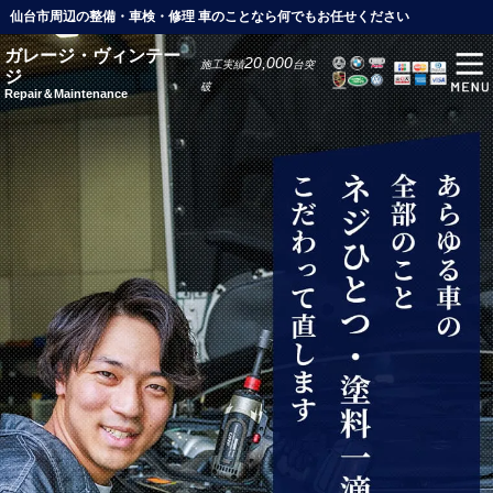
仙台市周辺の整備・車検・修理 車のことなら何でもお任せください
ガレージ・ヴィンテー
20,000
施工実績
台突
ジ
破
Repair＆Maintenance