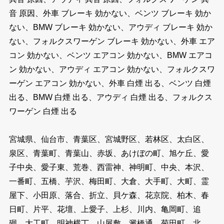
音 原因、外車 ブレーキ 効かない、ベンツ ブレーキ 効か
ない、BMW ブレーキ 効かない、アウディ ブレーキ 効か
ない、フォルクスワーゲン ブレーキ 効かない、外車 エア
コン 効かない、ベンツ エアコン 効かない、BMW エアコ
ン 効かない、アウディ エアコン 効かない、フォルクスワ
ーゲン エアコン 効かない、外車 白煙 出る、ベンツ 白煙
出る、BMW 白煙 出る、アウディ 白煙 出る、フォルクス
ワーゲン 白煙 出る
宮城県、仙台市、青葉区、宮城野区、若林区、太白区、
泉区、青葉町、青葉山、赤坂、あけぼの町、旭ケ丘、愛
子中央、愛子東、荒巻、西雷神、神明町、中央、本沢、
一番町、五橋、芋沢、梅田町、大倉、大手町、大町、霊
屋下、小田原、落合、折立、貝ケ森、花京院、柏木、春
日町、片平、花壇、上愛子、上杉、川内、亀岡町、追
廻、大工町、明神横丁、山屋敷、澱橋通、菊田町、北