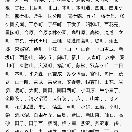
根、黒松、北目町、北山、木町、木町通、国見、国見ケ
丘、熊ケ根、栗生、国分町 、鷺ケ森、作並、桜ケ丘、桜
ケ岡公園、三条町、子平町、下愛子、昭和町、西花苑、
星陵町、台原、台原森林公園、高野原、高松、滝道、立
町、中央、千代田町、土樋、堤通雨宮町、堤町、角五
郎、東照宮、通町、中江、中山、中山台、中山吉成、新
坂町、西勝山、錦ケ丘、錦町、新川 、支倉町、八幡、葉
山町、東勝山、広瀬町、福沢町、藤松、双葉ケ丘、二日
町、本町、水の森、南吉成、みやぎ台、宮町、向田、茂
庭、山手町、吉成、吉成台、安養寺、銀杏町、出花、岩
切、扇町、大梶、岡田、岡田西町、小田原、牛小屋丁、
金剛院丁、清水沼通、大行院丁、広丁、山本丁、弓ノ
町、花京院通、蟹沢、蒲生、車町、小鶴、五輪、幸町、
栄、清水沼、自由ケ丘、白鳥、新田、新田東、仙石、高
砂、田子、田子西、榴岡、榴ケ岡、燕沢、燕沢東、鶴ケ
谷、鶴ケ谷北、東、鶴巻、鉄砲町、鉄砲町中、西、東 、