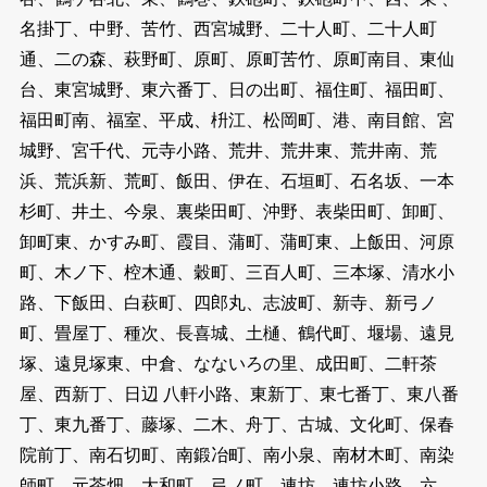
名掛丁、中野、苦竹、西宮城野、二十人町、二十人町
通、二の森、萩野町、原町、原町苦竹、原町南目、東仙
台、東宮城野、東六番丁、日の出町、福住町、福田町、
福田町南、福室、平成、枡江、松岡町、港、南目館、宮
城野、宮千代、元寺小路、荒井、荒井東、荒井南、荒
浜、荒浜新、荒町、飯田、伊在、石垣町、石名坂、一本
杉町、井土、今泉、裏柴田町、沖野、表柴田町、卸町、
卸町東、かすみ町、霞目、蒲町、蒲町東、上飯田、河原
町、木ノ下、椌木通、穀町、三百人町、三本塚、清水小
路、下飯田、白萩町、四郎丸、志波町、新寺、新弓ノ
町、畳屋丁、種次、長喜城、土樋、鶴代町、堰場、遠見
塚、遠見塚東、中倉、なないろの里、成田町、二軒茶
屋、西新丁、日辺 八軒小路、東新丁、東七番丁、東八番
丁、東九番丁、藤塚、二木、舟丁、古城、文化町、保春
院前丁、南石切町、南鍛冶町、南小泉、南材木町、南染
師町、元茶畑、大和町、弓ノ町、連坊、連坊小路、六