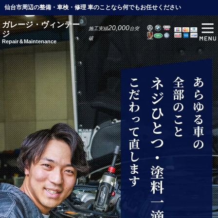
仙台市周辺の整備・車検・修理 車のことなら何でもお任せください
ガレージ・ヴィンテー
20,000
施工実績
台突
ジ
破
Repair＆Maintenance