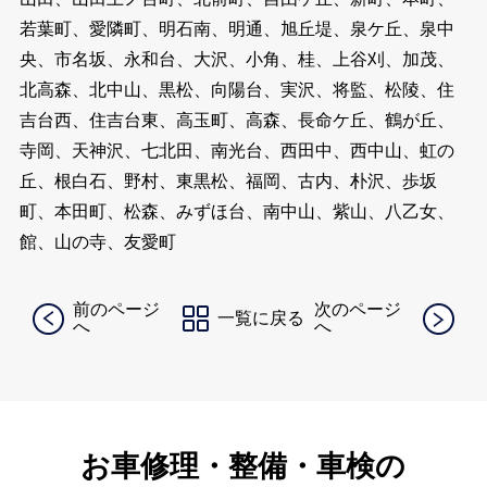
若葉町、愛隣町、明石南、明通、旭丘堤、泉ケ丘、泉中
央、市名坂、永和台、大沢、小角、桂、上谷刈、加茂、
北高森、北中山、黒松、向陽台、実沢、将監、松陵、住
吉台西、住吉台東、高玉町、高森、長命ケ丘、鶴が丘、
寺岡、天神沢、七北田、南光台、西田中、西中山、虹の
丘、根白石、野村、東黒松、福岡、古内、朴沢、歩坂
町、本田町、松森、みずほ台、南中山、紫山、八乙女、
館、山の寺、友愛町
前のページ
次のページ
一覧に戻る
へ
へ
お車修理・整備・車検の