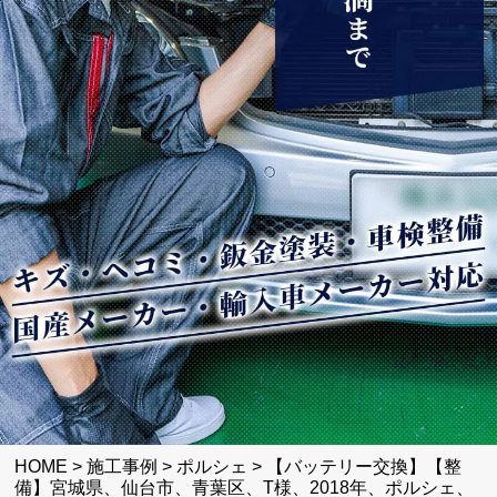
HOME
>
施工事例
>
ポルシェ
>
【バッテリー交換】【整
備】宮城県、仙台市、青葉区、T様、2018年、ポルシェ、