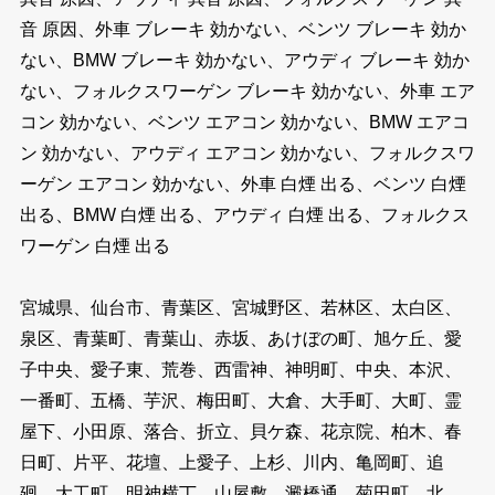
音 原因、外車 ブレーキ 効かない、ベンツ ブレーキ 効か
ない、BMW ブレーキ 効かない、アウディ ブレーキ 効か
ない、フォルクスワーゲン ブレーキ 効かない、外車 エア
コン 効かない、ベンツ エアコン 効かない、BMW エアコ
ン 効かない、アウディ エアコン 効かない、フォルクスワ
ーゲン エアコン 効かない、外車 白煙 出る、ベンツ 白煙
出る、BMW 白煙 出る、アウディ 白煙 出る、フォルクス
ワーゲン 白煙 出る
宮城県、仙台市、青葉区、宮城野区、若林区、太白区、
泉区、青葉町、青葉山、赤坂、あけぼの町、旭ケ丘、愛
子中央、愛子東、荒巻、西雷神、神明町、中央、本沢、
一番町、五橋、芋沢、梅田町、大倉、大手町、大町、霊
屋下、小田原、落合、折立、貝ケ森、花京院、柏木、春
日町、片平、花壇、上愛子、上杉、川内、亀岡町、追
廻、大工町、明神横丁、山屋敷、澱橋通、菊田町、北