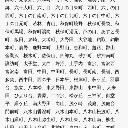
郷、六十人町、六丁目、六丁の目東町、西町、六丁の目
西町、六丁の目南町、六丁の目北町、六丁の目中町、六
丁の目元町、若林、青山、秋保町境野、秋保町長袋、秋
保町馬場、秋保町湯向、秋保町湯元、芦の口、あすと長
町、飯田、泉崎、大塒町、大野田、大谷地、鈎取、鈎取
本町、鹿野、鹿野本町、上野山、恵和町、越路、郡山、
金剛沢、桜木町、佐保山、四郎丸、砂押町、砂押南町、
諏訪町、太子堂、太白、坪沼、土手内、富沢、富沢西、
富沢南、富田、中田、中田町、長町、長町南、長嶺、西
多賀、西中田、西の平、日本平、根岸町、萩ケ丘、羽黒
台、旗立、八本松、東大野田、東郡山、東中田 、人来
田、ひより台、袋原、二ツ沢、松が丘、三神峯、御堂
平、緑ケ丘、南大野田、向山、茂ケ崎、茂庭、茂庭台、
門前町、八木山香澄町、八木山本町、八木山松波町、八
木山緑町、八木山弥生町、八木山東、八木山南、柳生、
山田、山田上ノ台町、北前町、自由ケ丘、新町、本町、