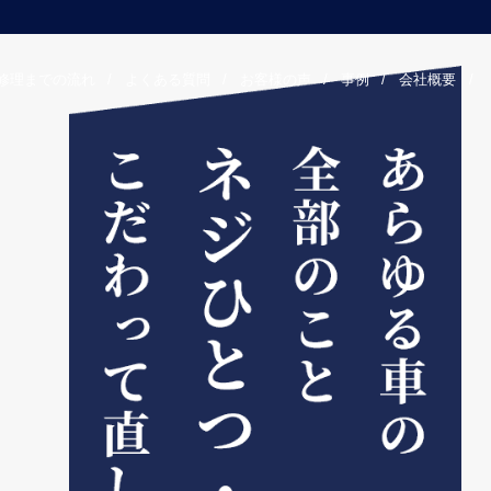
修理までの流れ
/
よくある質問
/
お客様の声
/
事例
/
会社概要
/