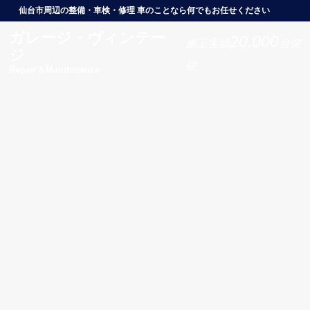
仙台市周辺の整備・車検・修理 車のことなら何でもお任せください
ガレージ・ヴィンテー
20,000
施工実績
台突
ジ
破
Repair＆Maintenance