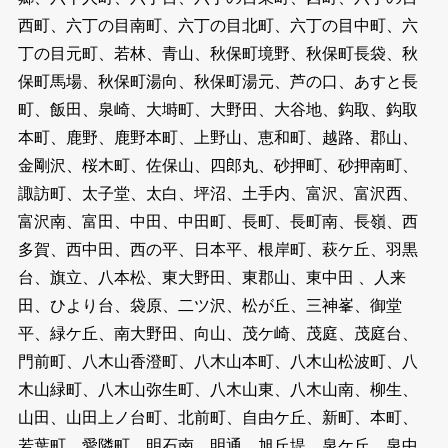
西町、六丁の目南町、六丁の目北町、六丁の目中町、六
丁の目元町、若林、青山、秋保町境野、秋保町長袋、秋
保町馬場、秋保町湯向、秋保町湯元、芦の口、あすと長
町、飯田、泉崎、大塒町、大野田、大谷地、鈎取、鈎取
本町、鹿野、鹿野本町、上野山、恵和町、越路、郡山、
金剛沢、桜木町、佐保山、四郎丸、砂押町、砂押南町、
諏訪町、太子堂、太白、坪沼、土手内、富沢、富沢西、
富沢南、富田、中田、中田町、長町、長町南、長嶺、西
多賀、西中田、西の平、日本平、根岸町、萩ケ丘、羽黒
台、旗立、八本松、東大野田、東郡山、東中田 、人来
田、ひより台、袋原、二ツ沢、松が丘、三神峯、御堂
平、緑ケ丘、南大野田、向山、茂ケ崎、茂庭、茂庭台、
門前町、八木山香澄町、八木山本町、八木山松波町、八
木山緑町、八木山弥生町、八木山東、八木山南、柳生、
山田、山田上ノ台町、北前町、自由ケ丘、新町、本町、
若葉町、愛隣町、明石南、明通、旭丘堤、泉ケ丘、泉中