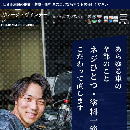
仙台市周辺の整備・車検・修理 車のことなら何でもお任せください
ガレージ・ヴィンテー
20,000
施工実績
台突
ジ
破
Repair＆Maintenance