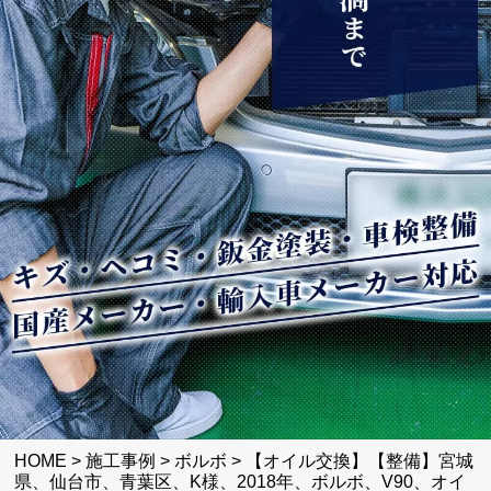
HOME
>
施工事例
>
ボルボ
>
【オイル交換】【整備】宮城
県、仙台市、青葉区、K様、2018年、ボルボ、V90、オイ