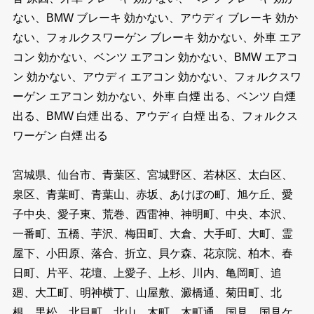
ない、BMW ブレーキ 効かない、アウディ ブレーキ 効か
ない、フォルクスワーゲン ブレーキ 効かない、外車 エア
コン 効かない、ベンツ エアコン 効かない、BMW エアコ
ン 効かない、アウディ エアコン 効かない、フォルクスワ
ーゲン エアコン 効かない、外車 白煙 出る、ベンツ 白煙
出る、BMW 白煙 出る、アウディ 白煙 出る、フォルクス
ワーゲン 白煙 出る
宮城県、仙台市、青葉区、宮城野区、若林区、太白区、
泉区、青葉町、青葉山、赤坂、あけぼの町、旭ケ丘、愛
子中央、愛子東、荒巻、西雷神、神明町、中央、本沢、
一番町、五橋、芋沢、梅田町、大倉、大手町、大町、霊
屋下、小田原、落合、折立、貝ケ森、花京院、柏木、春
日町、片平、花壇、上愛子、上杉、川内、亀岡町、追
廻、大工町、明神横丁、山屋敷、澱橋通、菊田町、北
根、黒松、北目町、北山、木町、木町通、国見、国見ケ