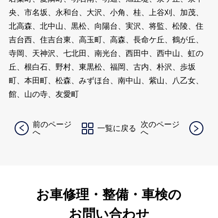
央、市名坂、永和台、大沢、小角、桂、上谷刈、加茂、
北高森、北中山、黒松、向陽台、実沢、将監、松陵、住
吉台西、住吉台東、高玉町、高森、長命ケ丘、鶴が丘、
寺岡、天神沢、七北田、南光台、西田中、西中山、虹の
丘、根白石、野村、東黒松、福岡、古内、朴沢、歩坂
町、本田町、松森、みずほ台、南中山、紫山、八乙女、
館、山の寺、友愛町
前のページ
次のページ
一覧に戻る
へ
へ
お車修理・整備・車検の
お問い合わせ