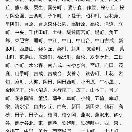
丘、熊ケ根、栗生、国分町 、鷺ケ森、作並、桜ケ丘、桜
ケ岡公園、三条町、子平町、下愛子、昭和町、西花苑、
星陵町、台原、台原森林公園、高野原、高松、滝道、立
町、中央、千代田町、土樋、堤通雨宮町、堤町、角五
郎、東照宮、通町、中江、中山、中山台、中山吉成、新
坂町、西勝山、錦ケ丘、錦町、新川 、支倉町、八幡、葉
山町、東勝山、広瀬町、福沢町、藤松、双葉ケ丘、二日
町、本町、水の森、南吉成、みやぎ台、宮町、向田、茂
庭、山手町、吉成、吉成台、安養寺、銀杏町、出花、岩
切、扇町、大梶、岡田、岡田西町、小田原、牛小屋丁、
金剛院丁、清水沼通、大行院丁、広丁、山本丁、弓ノ
町、花京院通、蟹沢、蒲生、車町、小鶴、五輪、幸町、
栄、清水沼、自由ケ丘、白鳥、新田、新田東、仙石、高
砂、田子、田子西、榴岡、榴ケ岡、燕沢、燕沢東、鶴ケ
谷、鶴ケ谷北、東、鶴巻、鉄砲町、鉄砲町中、西、東 、
名掛丁、中野、苦竹、西宮城野、二十人町、二十人町