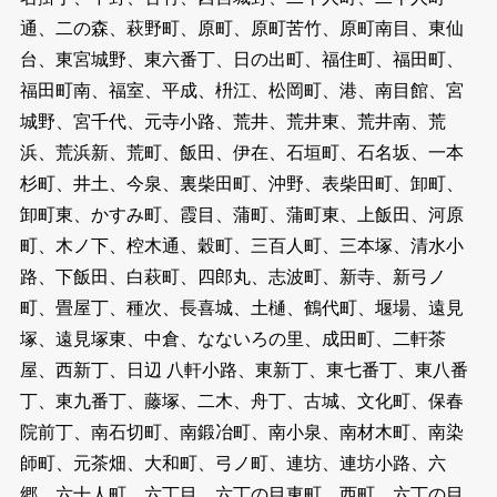
通、二の森、萩野町、原町、原町苦竹、原町南目、東仙
台、東宮城野、東六番丁、日の出町、福住町、福田町、
福田町南、福室、平成、枡江、松岡町、港、南目館、宮
城野、宮千代、元寺小路、荒井、荒井東、荒井南、荒
浜、荒浜新、荒町、飯田、伊在、石垣町、石名坂、一本
杉町、井土、今泉、裏柴田町、沖野、表柴田町、卸町、
卸町東、かすみ町、霞目、蒲町、蒲町東、上飯田、河原
町、木ノ下、椌木通、穀町、三百人町、三本塚、清水小
路、下飯田、白萩町、四郎丸、志波町、新寺、新弓ノ
町、畳屋丁、種次、長喜城、土樋、鶴代町、堰場、遠見
塚、遠見塚東、中倉、なないろの里、成田町、二軒茶
屋、西新丁、日辺 八軒小路、東新丁、東七番丁、東八番
丁、東九番丁、藤塚、二木、舟丁、古城、文化町、保春
院前丁、南石切町、南鍛冶町、南小泉、南材木町、南染
師町、元茶畑、大和町、弓ノ町、連坊、連坊小路、六
郷、六十人町、六丁目、六丁の目東町、西町、六丁の目