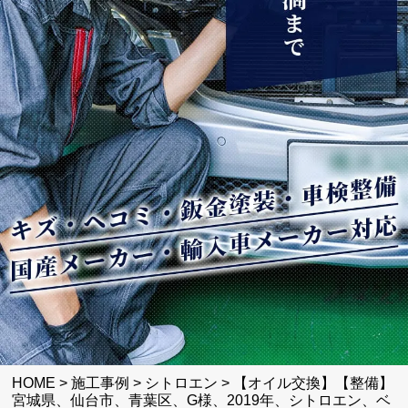
HOME
>
施工事例
>
シトロエン
>
【オイル交換】【整備】
宮城県、仙台市、青葉区、G様、2019年、シトロエン、ベ