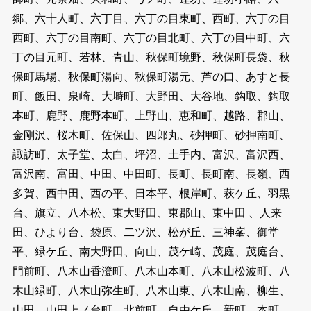
郷、六十人町、六丁目、六丁の目東町、西町、六丁の目
西町、六丁の目南町、六丁の目北町、六丁の目中町、六
丁の目元町、若林、青山、秋保町境野、秋保町長袋、秋
保町馬場、秋保町湯向、秋保町湯元、芦の口、あすと長
町、飯田、泉崎、大塒町、大野田、大谷地、鈎取、鈎取
本町、鹿野、鹿野本町、上野山、恵和町、越路、郡山、
金剛沢、桜木町、佐保山、四郎丸、砂押町、砂押南町、
諏訪町、太子堂、太白、坪沼、土手内、富沢、富沢西、
富沢南、富田、中田、中田町、長町、長町南、長嶺、西
多賀、西中田、西の平、日本平、根岸町、萩ケ丘、羽黒
台、旗立、八本松、東大野田、東郡山、東中田 、人来
田、ひより台、袋原、二ツ沢、松が丘、三神峯、御堂
平、緑ケ丘、南大野田、向山、茂ケ崎、茂庭、茂庭台、
門前町、八木山香澄町、八木山本町、八木山松波町、八
木山緑町、八木山弥生町、八木山東、八木山南、柳生、
山田、山田上ノ台町、北前町、自由ケ丘、新町、本町、