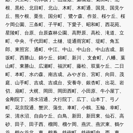
根、黒松、北目町、北山、木町、木町通、国見、国見ケ
丘、熊ケ根、栗生、国分町 、鷺ケ森、作並、桜ケ丘、桜
ケ岡公園、三条町、子平町、下愛子、昭和町、西花苑、
星陵町、台原、台原森林公園、高野原、高松、滝道、立
町、中央、千代田町、土樋、堤通雨宮町、堤町、角五
郎、東照宮、通町、中江、中山、中山台、中山吉成、新
坂町、西勝山、錦ケ丘、錦町、新川 、支倉町、八幡、葉
山町、東勝山、広瀬町、福沢町、藤松、双葉ケ丘、二日
町、本町、水の森、南吉成、みやぎ台、宮町、向田、茂
庭、山手町、吉成、吉成台、安養寺、銀杏町、出花、岩
切、扇町、大梶、岡田、岡田西町、小田原、牛小屋丁、
金剛院丁、清水沼通、大行院丁、広丁、山本丁、弓ノ
町、花京院通、蟹沢、蒲生、車町、小鶴、五輪、幸町、
栄、清水沼、自由ケ丘、白鳥、新田、新田東、仙石、高
砂、田子、田子西、榴岡、榴ケ岡、燕沢、燕沢東、鶴ケ
谷、鶴ケ谷北、東、鶴巻、鉄砲町、鉄砲町中、西、東 、