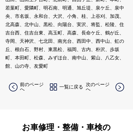
若葉町、愛隣町、明石南、明通、旭丘堤、泉ケ丘、泉中
央、市名坂、永和台、大沢、小角、桂、上谷刈、加茂、
北高森、北中山、黒松、向陽台、実沢、将監、松陵、住
吉台西、住吉台東、高玉町、高森、長命ケ丘、鶴が丘、
寺岡、天神沢、七北田、南光台、西田中、西中山、虹の
丘、根白石、野村、東黒松、福岡、古内、朴沢、歩坂
町、本田町、松森、みずほ台、南中山、紫山、八乙女、
館、山の寺、友愛町
前のページ
次のページ
一覧に戻る
へ
へ
お車修理・整備・車検の