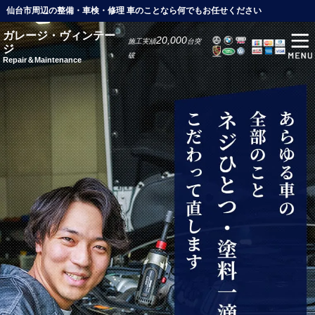
仙台市周辺の整備・車検・修理 車のことなら何でもお任せください
ガレージ・ヴィンテー
20,000
施工実績
台突
ジ
破
Repair＆Maintenance