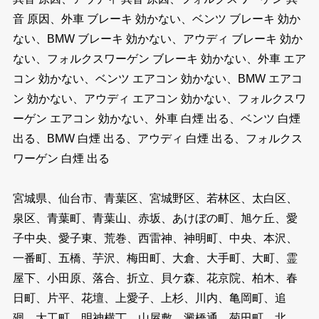
音 原因、外車 ブレーキ 効かない、ベンツ ブレーキ 効か
ない、BMW ブレーキ 効かない、アウディ ブレーキ 効か
ない、フォルクスワーゲン ブレーキ 効かない、外車 エア
コン 効かない、ベンツ エアコン 効かない、BMW エアコ
ン 効かない、アウディ エアコン 効かない、フォルクスワ
ーゲン エアコン 効かない、外車 白煙 出る、ベンツ 白煙
出る、BMW 白煙 出る、アウディ 白煙 出る、フォルクス
ワーゲン 白煙 出る
宮城県、仙台市、青葉区、宮城野区、若林区、太白区、
泉区、青葉町、青葉山、赤坂、あけぼの町、旭ケ丘、愛
子中央、愛子東、荒巻、西雷神、神明町、中央、本沢、
一番町、五橋、芋沢、梅田町、大倉、大手町、大町、霊
屋下、小田原、落合、折立、貝ケ森、花京院、柏木、春
日町、片平、花壇、上愛子、上杉、川内、亀岡町、追
廻、大工町、明神横丁、山屋敷、澱橋通、菊田町、北