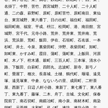
名掛丁、中野、苦竹、西宮城野、二十人町、二十人町
通、二の森、萩野町、原町、原町苦竹、原町南目、東仙
台、東宮城野、東六番丁、日の出町、福住町、福田町、
福田町南、福室、平成、枡江、松岡町、港、南目館、宮
城野、宮千代、元寺小路、荒井、荒井東、荒井南、荒
浜、荒浜新、荒町、飯田、伊在、石垣町、石名坂、一本
杉町、井土、今泉、裏柴田町、沖野、表柴田町、卸町、
卸町東、かすみ町、霞目、蒲町、蒲町東、上飯田、河原
町、木ノ下、椌木通、穀町、三百人町、三本塚、清水小
路、下飯田、白萩町、四郎丸、志波町、新寺、新弓ノ
町、畳屋丁、種次、長喜城、土樋、鶴代町、堰場、遠見
塚、遠見塚東、中倉、なないろの里、成田町、二軒茶
屋、西新丁、日辺 八軒小路、東新丁、東七番丁、東八番
丁、東九番丁、藤塚、二木、舟丁、古城、文化町、保春
院前丁、南石切町、南鍛冶町、南小泉、南材木町、南染
師町、元茶畑、大和町、弓ノ町、連坊、連坊小路、六