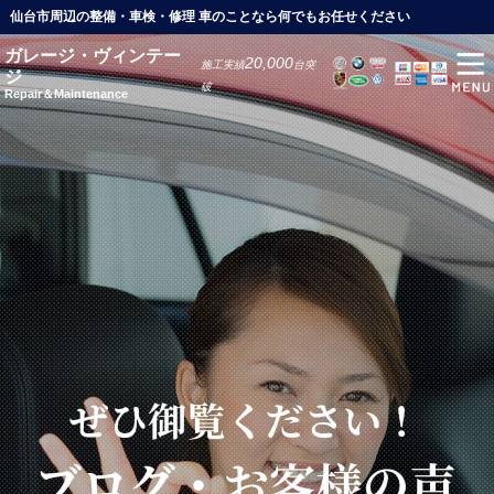
仙台市周辺の整備・車検・修理 車のことなら何でもお任せください
ガレージ・ヴィンテー
20,000
施工実績
台突
ジ
破
Repair＆Maintenance