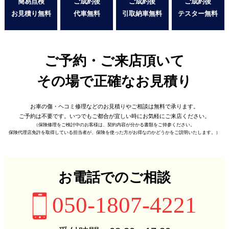
簡易点検
ご成約後
ご成約後
ご成約後
お見積り無料
代車無料
引取納車無料
テスター無料
ご予約・ご来店頂いて
その場で正確なお見積り
お車の傷・ヘコミ修理などの
お見積りやご相談は無料で承ります。
ご予約は不要です。
いつでもご都合が宜しい時に
お気軽にご来店ください。
（保険修理をご検討中のお客様は、
契約内容が分かる書類をご持参ください。
保険代理店免許を取得している担当者が、
保険を使った方がお得なのかどうかをご説明いたします。）
お電話でのご相談
050-1807-4221